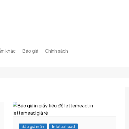
ẩm khác
Báo giá
Chính sách
hiệu
lót ly
Báo giá in ấn
Liên hệ
 xì
Báo giá thiết kế
Về chúng tôi
 Sticker
About us
thư
Thông Tin Pháp Lý
erhead
Điều Khoản Dịch Vụ
đơn – phiếu thu chi
Chính Sách Bảo Mật
r, in PP, Hiflex
Privacy Policy
Báo giá in ấn
In letterhead