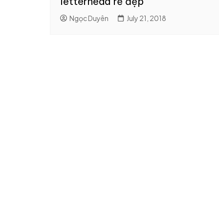
letterhead rẻ đẹp
8. In brochure
8. Thiết kế Catalogue
Ngọc Duyên
July 21, 2018
9. In profile
9. Thiết kế profile – hồ 
năng lực
10. In nhanh catalogue