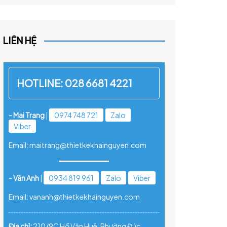
LIÊN HỆ
HOTLINE:
028 6681 4221
- Mai Trang
|
0974 748 721
Zalo
Viber
Email: maitrang@thietkekhainguyen.com
- Vân Anh
|
0934 819 961
Zalo
Viber
Email: vananh@thietkekhainguyen.com
Địa chỉ:
210/9C Hồ Văn Huê, Phường Đức