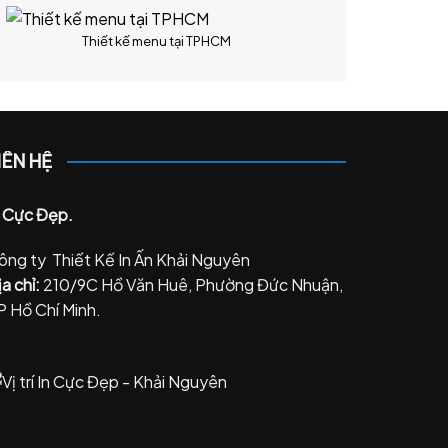
Thiết kế menu tại TPHCM
IÊN HỆ
n Cực Đẹp.
ông ty Thiết Kế In Ấn Khải Nguyên
a chỉ:
210/9C Hồ Văn Huê, Phường Đức Nhuận,
P Hồ Chí Minh.