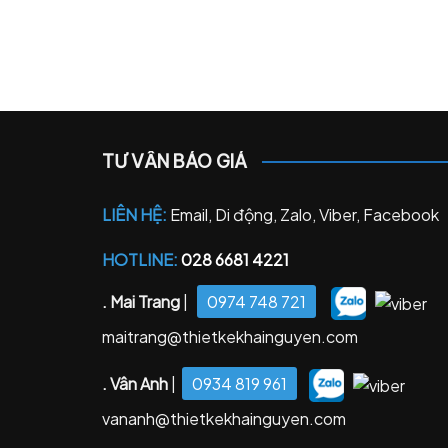
TƯ VẤN BÁO GIÁ
LIÊN HỆ:
Email, Di động, Zalo, Viber, Facebook
HOTLINE:
028 6681 4221
. Mai Trang
|
0974 748 721
maitrang@thietkekhainguyen.com
. Vân Anh
|
0934 819 961
vananh@thietkekhainguyen.com