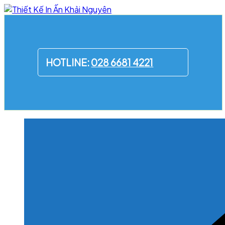
Skip
to
content
HOTLINE:
028 6681 4221