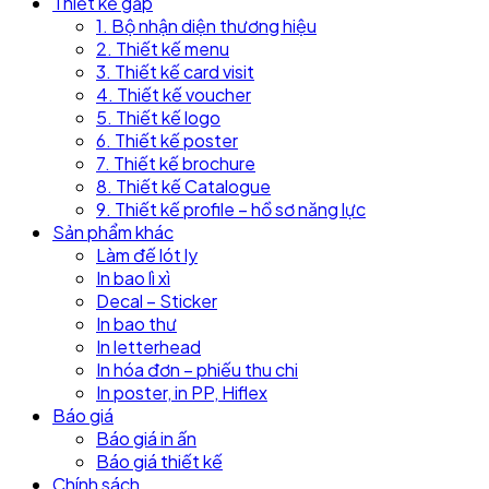
Thiết kế gấp
1. Bộ nhận diện thương hiệu
2. Thiết kế menu
3. Thiết kế card visit
4. Thiết kế voucher
5. Thiết kế logo
6. Thiết kế poster
7. Thiết kế brochure
8. Thiết kế Catalogue
9. Thiết kế profile – hồ sơ năng lực
Sản phẩm khác
Làm đế lót ly
In bao lì xì
Decal – Sticker
In bao thư
In letterhead
In hóa đơn – phiếu thu chi
In poster, in PP, Hiflex
Báo giá
Báo giá in ấn
Báo giá thiết kế
Chính sách