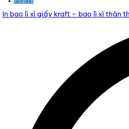
In bao lì xì
In bao lì xì giấy kraft – bao lì xì thân