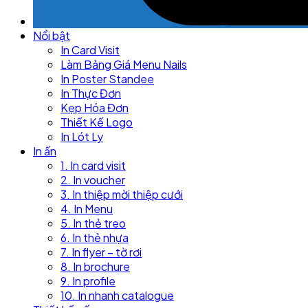
Nổi bật
In Card Visit
Làm Bảng Giá Menu Nails
In Poster Standee
In Thực Đơn
Kẹp Hóa Đơn
Thiết Kế Logo
In Lót Ly
In ấn
1. In card visit
2. In voucher
3. In thiệp mời thiệp cưới
4. In Menu
5. In thẻ treo
6. In thẻ nhựa
7. In flyer – tờ rơi
8. In brochure
9. In profile
10. In nhanh catalogue