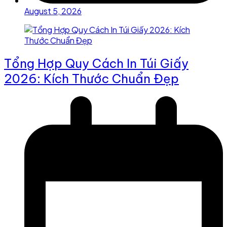
August 5, 2026
Tổng Hợp Quy Cách In Túi Giấy
2026: Kích Thước Chuẩn Đẹp