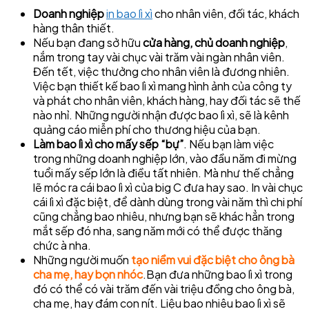
Doanh nghiệp
in bao lì xì
cho nhân viên, đối tác, khách
hàng thân thiết.
Nếu bạn đang sở hữu
cửa hàng, chủ doanh nghiệp
,
nắm trong tay vài chục vài trăm vài ngàn nhân viên.
Đến tết, việc thưởng cho nhân viên là đương nhiên.
Việc bạn thiết kế bao lì xì mang hình ảnh của công ty
và phát cho nhân viên, khách hàng, hay đối tác sẽ thế
nào nhỉ. Những người nhận được bao lì xì, sẽ là kênh
quảng cáo miễn phí cho thương hiệu của bạn.
Làm bao lì xì cho mấy sếp “bự”
. Nếu bạn làm việc
trong những doanh nghiệp lớn, vào đầu năm đi mừng
tuổi mấy sếp lớn là điều tất nhiên. Mà như thế chẳng
lẽ móc ra cái bao lì xì của big C đưa hay sao. In vài chục
cái lì xì đặc biệt, để dành dùng trong vài năm thì chi phí
cũng chẳng bao nhiêu, nhưng bạn sẽ khác hẳn trong
mắt sếp đó nha, sang năm mới có thể được thăng
chức à nha.
Những người muốn
tạo niềm vui đặc biệt cho ông bà
cha mẹ, hay bọn nhóc
.Bạn đưa những bao lì xì trong
đó có thể có vài trăm đến vài triệu đồng cho ông bà,
cha mẹ, hay đám con nít. Liệu bao nhiêu bao lì xì sẽ