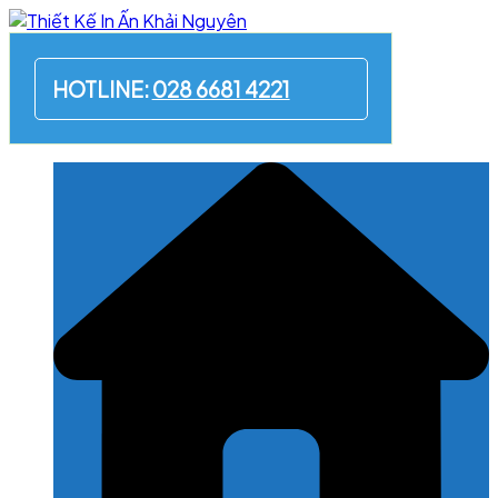
Skip
to
content
HOTLINE:
028 6681 4221