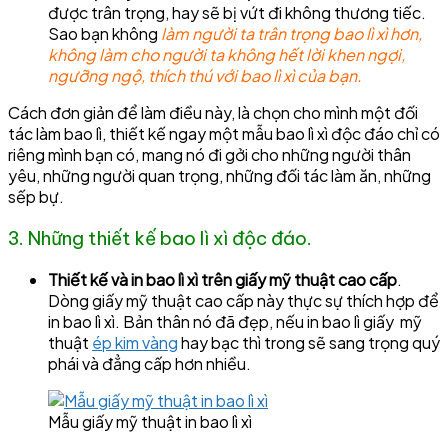
được trân trọng, hay sẽ bị vứt đi không thương tiếc.
Sao bạn không
làm người ta trân trọng bao lì xì hơn,
không làm cho người ta không hết lời khen ngợi,
ngưỡng ngộ, thích thú với bao lì xì của bạn.
Cách đơn giản để làm điều này, là chọn cho mình một đối
tác làm bao lì, thiết kế ngay một mẫu bao lì xì độc đáo chỉ có
riêng mình bạn có, mang nó đi gởi cho những người thân
yêu, những người quan trọng, những đối tác làm ăn, những
sếp bự.
3. Những thiết kế bao lì xì độc đáo.
Thiết kế và in bao lì xì trên giấy mỹ thuật cao cấp
.
Dòng giấy mỹ thuật cao cấp này thực sự thích hợp để
in bao lì xì. Bản thân nó đã đẹp, nếu in bao lì giấy mỹ
thuật
ép kim vàng
hay bạc thì trong sẽ sang trọng quý
phái và đẳng cấp hơn nhiều.
Mẫu giấy mỹ thuật in bao lì xì