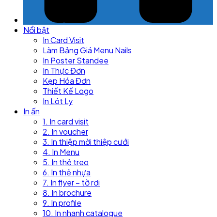
Nổi bật
In Card Visit
Làm Bảng Giá Menu Nails
In Poster Standee
In Thực Đơn
Kẹp Hóa Đơn
Thiết Kế Logo
In Lót Ly
In ấn
1. In card visit
2. In voucher
3. In thiệp mời thiệp cưới
4. In Menu
5. In thẻ treo
6. In thẻ nhựa
7. In flyer – tờ rơi
8. In brochure
9. In profile
10. In nhanh catalogue