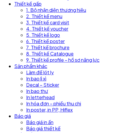
Thiết kế gấp
1. Bộ nhận diện thương hiệu
2. Thiết kế menu
3. Thiết kế card visit
4. Thiết kế voucher
5. Thiết kế logo
6. Thiết kế poster
7. Thiết kế brochure
8. Thiết kế Catalogue
9. Thiết kế profile – hồ sơ năng lực
Sản phẩm khác
Làm đế lót ly
In bao lì xì
Decal – Sticker
In bao thư
In letterhead
In hóa đơn – phiếu thu chi
In poster, in PP, Hiflex
Báo giá
Báo giá in ấn
Báo giá thiết kế