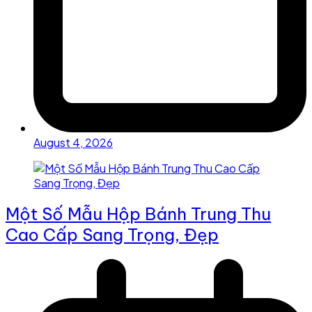
August 4, 2026
Một Số Mẫu Hộp Bánh Trung Thu
Cao Cấp Sang Trọng, Đẹp