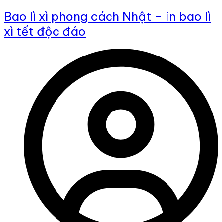
Bao lì xì phong cách Nhật – in bao lì
xì tết độc đáo