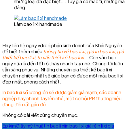
những loại đã đặc biệt… . Tuy giá có mắc tí, nhưng mà
đáng.
Làm bao lì xì handmade
Hãy liên hệ ngay với bộ phận kinh doanh của Khải Nguyên
để biết thêm nhiều
thông tin về bao lì xì, giá in bao lì xì, giá
thiết kế bao lì xì, tư vấn thiết kế bao lì xì
…. Còn vài chục
ngày nữa là đến tết rồi, hãy nhanh tay nhé. Chúng tôi luôn
sẵn sàng phục vụ. Những chuyên gia thiết kế bao lì xì
chuyên nghiệp nhất sẽ giúp bạn có được một mẫu bao lì xì
đẹp nhất, phong cách nhất.
In bao lì xì số lượng lớn sẽ được giảm giá mạnh, các doanh
nghiệp hãy nhanh tay lên nhé, một cơ hội PR thương hiệu
đang đến rất gần đó.
Không có bài viết cùng chuyên mục.
Ép kim
Giấy mỹ thuật
In bao lì xì
in bao lì xì giá rẻ
in lì xì giá