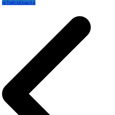
rẻ
Thiết kế bao lì xì
Post
navigation