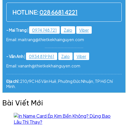
HOTLINE:
028 6681 4221
- Mai Trang
|
0974 748 721
Zalo
Viber
Email: maitrang@thietkekhainguyen.com
- Vân Anh
|
0934 819 961
Zalo
Viber
Email: vananh@thietkekhainguyen.com
Địa chỉ:
210/9C Hồ Văn Huê, Phường Đức Nhuận, TP Hồ Chí
Minh.
Bài Viết Mới