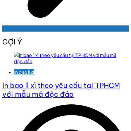
GỢI Ý
In bao lì xì
In bao lì xì theo yêu cầu tại TPHCM
với mẫu mã độc đáo