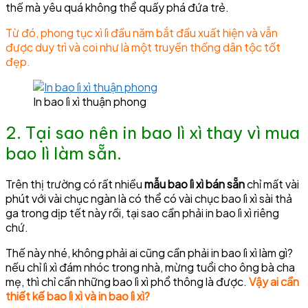
thế mà yêu quá không thể quấy phá đứa trẻ.
Từ đó, phong tục xì lì đầu năm bắt đầu xuất hiện và vẫn
được duy trì và coi như là một truyền thống dân tộc tốt
đẹp.
In bao lì xì thuận phong
2. Tại sao nên in bao lì xì thay vì mua
bao lì làm sẵn.
Trên thị trường có rất nhiều
mẫu bao lì xì bán sẵn
chỉ mất vài
phút với vài chục ngàn là có thể có vài chục bao lì xì sài thả
ga trong dịp tết này rồi, tại sao cần phải in bao lì xì riêng
chứ.
Thế này nhé, không phải ai cũng cần phải in bao lì xì làm gì?
nếu chỉ lì xì đám nhóc trong nhà, mừng tuổi cho ông bà cha
mẹ, thì chỉ cần những bao lì xì phổ thông là được.
Vậy ai cần
thiết kế bao lì xì và in bao lì xì?