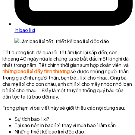
In bao lì xì
Tết dương lịch đã qua rồi, tết âm lịch lại sắp đến, còn
khoảng 40 ngày nữa là chúng ta sẽ bắt đầu một kì nghỉ dài
nhất trong năm. Tết chính thời gian sum hợp đoàn viên, và
những bao lì xì đầy tình thương
sẽ được những người thân
trong gia đình, người thân, bạn bè… lì xì cho nhau. Ông bà
cha mẹ lì xì cho con cháu, anh chị lì xì cho mấy nhóc nhỏ, bạn
bè lì xì cho nhau… .Đây là một truyền thống quý báu của
dân tộc ta từ bao đời nay.
Trong phạm vi bài viết này sẽ giới thiệu các nội dung sau:
Sự tích bao lì xì?
Tại sao nên in bao lì xì thay vì mua bao lì làm sẵn.
Những thiết kế bao lì xì độc đáo.