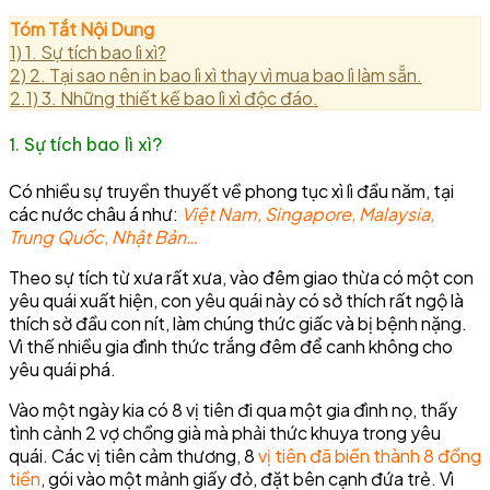
Tóm Tắt Nội Dung
1)
1. Sự tích bao lì xì?
2)
2. Tại sao nên in bao lì xì thay vì mua bao lì làm sẵn.
2.1)
3. Những thiết kế bao lì xì độc đáo.
1. Sự tích bao lì xì?
Có nhiều sự truyền thuyết về phong tục xì lì đầu năm, tại
các nước châu á như:
Việt Nam, Singapore, Malaysia,
Trung Quốc, Nhật Bản…
Theo sự tích từ xưa rất xưa, vào đêm giao thừa có một con
yêu quái xuất hiện, con yêu quái này có sở thích rất ngộ là
thích sờ đầu con nít, làm chúng thức giấc và bị bệnh nặng.
Vì thế nhiều gia đình thức trắng đêm để canh không cho
yêu quái phá.
Vào một ngày kia có 8 vị tiên đi qua một gia đình nọ, thấy
tình cảnh 2 vợ chồng già mà phải thức khuya trong yêu
quái. Các vị tiên cảm thương, 8
vị tiên đã biến thành 8 đồng
tiền
, gói vào một mảnh giấy đỏ, đặt bên cạnh đứa trẻ. Vì