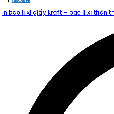
In bao lì xì
In bao lì xì giấy kraft – bao lì xì thân