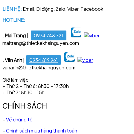
LIÊN HỆ:
Email, Di động, Zalo, Viber, Facebook
HOTLINE:
028 6681 4221
. Mai Trang
|
0974 748 721
maitrang@thietkekhainguyen.com
. Vân Anh
|
0934 819 961
vananh@thietkekhainguyen.com
Giờ làm việc:
+ Thứ 2 – Thứ 6: 8h30 – 17:30h
+ Thứ 7: 8h30 – 15h
CHÍNH SÁCH
–
Về chúng tôi
–
Chính sách mua hàng thanh toán