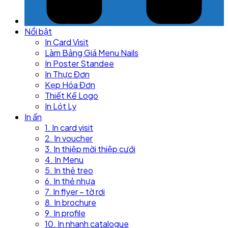
Nổi bật
In Card Visit
Làm Bảng Giá Menu Nails
In Poster Standee
In Thực Đơn
Kẹp Hóa Đơn
Thiết Kế Logo
In Lót Ly
In ấn
1. In card visit
2. In voucher
3. In thiệp mời thiệp cưới
4. In Menu
5. In thẻ treo
6. In thẻ nhựa
7. In flyer – tờ rơi
8. In brochure
9. In profile
10. In nhanh catalogue