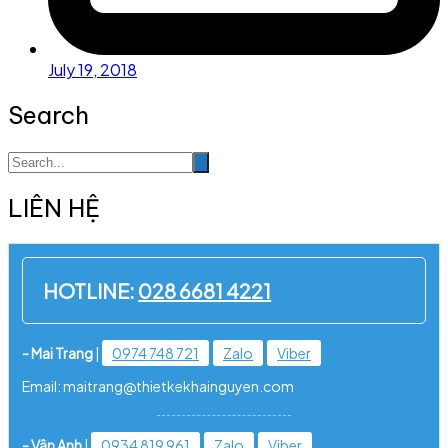
July 19, 2018
Search
LIÊN HỆ
HOTLINE:
028 6681 4221
- Mai Trang
|
0974 748 721
Zalo
Viber
Email: maitrang@thietkekhainguyen.com
- Vân Anh
|
0934 819 961
Zalo
Viber