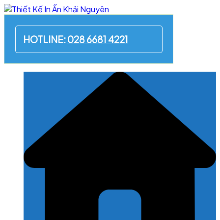
Skip
to
content
HOTLINE:
028 6681 4221