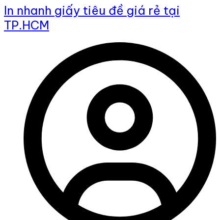
In nhanh giấy tiêu đề giá rẻ tại
TP.HCM