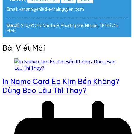
Email: vananh@thietkekhainguyen.com
Địa chỉ:
210/9C Hồ Văn Huê, Phường Đức Nhuận, TP Hồ Chí
Minh.
Bài Viết Mới
In Name Card Ép Kim Bền Không?
Dùng Bao Lâu Thì Thay?