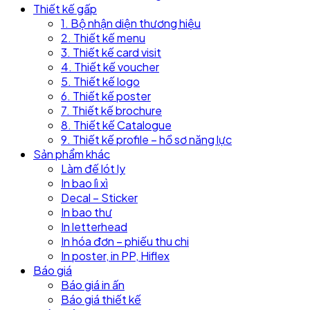
Thiết kế gấp
1. Bộ nhận diện thương hiệu
2. Thiết kế menu
3. Thiết kế card visit
4. Thiết kế voucher
5. Thiết kế logo
6. Thiết kế poster
7. Thiết kế brochure
8. Thiết kế Catalogue
9. Thiết kế profile – hồ sơ năng lực
Sản phẩm khác
Làm đế lót ly
In bao lì xì
Decal – Sticker
In bao thư
In letterhead
In hóa đơn – phiếu thu chi
In poster, in PP, Hiflex
Báo giá
Báo giá in ấn
Báo giá thiết kế