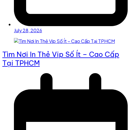
July 28, 2026
Tìm Nơi In Thẻ Vip Số Ít – Cao Cấp
Tại TPHCM