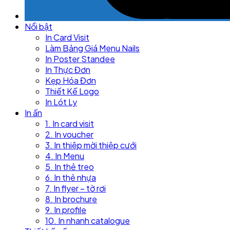
Nổi bật
In Card Visit
Làm Bảng Giá Menu Nails
In Poster Standee
In Thực Đơn
Kẹp Hóa Đơn
Thiết Kế Logo
In Lót Ly
In ấn
1. In card visit
2. In voucher
3. In thiệp mời thiệp cưới
4. In Menu
5. In thẻ treo
6. In thẻ nhựa
7. In flyer – tờ rơi
8. In brochure
9. In profile
10. In nhanh catalogue