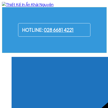
Skip
to
content
HOTLINE:
028 6681 4221