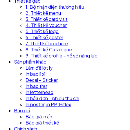
Thiết kế gấp
1. Bộ nhận diện thương hiệu
2. Thiết kế menu
3. Thiết kế card visit
4. Thiết kế voucher
5. Thiết kế logo
6. Thiết kế poster
7. Thiết kế brochure
8. Thiết kế Catalogue
9. Thiết kế profile – hồ sơ năng lực
Sản phẩm khác
Làm đế lót ly
In bao lì xì
Decal – Sticker
In bao thư
In letterhead
In hóa đơn – phiếu thu chi
In poster, in PP, Hiflex
Báo giá
Báo giá in ấn
Báo giá thiết kế
Chính sách