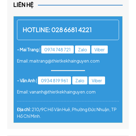
LIÊN HỆ
HOTLINE:
028 6681 4221
- Mai Trang
|
0974 748 721
Zalo
Viber
Email: maitrang@thietkekhainguyen.com
- Vân Anh
|
0934 819 961
Zalo
Viber
Email: vananh@thietkekhainguyen.com
Địa chỉ:
210/9C Hồ Văn Huê, Phường Đức Nhuận, TP
Hồ Chí Minh.