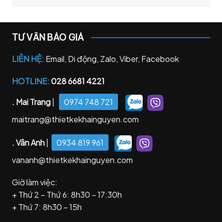
TƯ VẤN BÁO GIÁ
LIÊN HỆ:
Email, Di động, Zalo, Viber, Facebook
HOTLINE:
028 6681 4221
. Mai Trang
|
0974 748 721
maitrang@thietkekhainguyen.com
. Vân Anh
|
0934 819 961
vananh@thietkekhainguyen.com
Giờ làm việc:
+ Thứ 2 – Thứ 6: 8h30 – 17:30h
+ Thứ 7: 8h30 – 15h