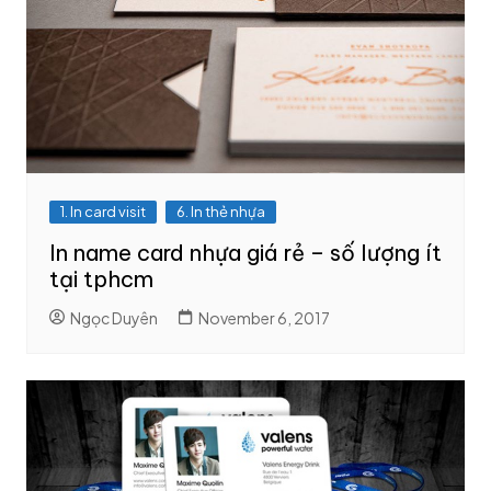
1. In card visit
6. In thẻ nhựa
In name card nhựa giá rẻ – số lượng ít
tại tphcm
Ngọc Duyên
November 6, 2017