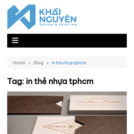
Skip
to
content
Home
Blog
in thẻ nhựa tphcm
Tag:
in thẻ nhựa tphcm