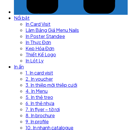
Nổi bật
In Card Visit
Làm Bảng Giá Menu Nails
In Poster Standee
In Thực Đơn
Kẹp Hóa Đơn
Thiết Kế Logo
In Lót Ly
In ấn
1. In card visit
2. In voucher
3. In thiệp mời thiệp cưới
4. In Menu
5. In thẻ treo
6. In thẻ nhựa
7. In flyer – tờ rơi
8. In brochure
9. In profile
10. In nhanh catalogue