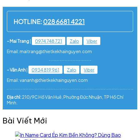
HOTLINE:
028 6681 4221
- Mai Trang
|
0974 748 721
Zalo
Viber
Email: maitrang@thietkekhainguyen.com
- Vân Anh
|
0934 819 961
Zalo
Viber
Email: vananh@thietkekhainguyen.com
Địa chỉ:
210/9C Hồ Văn Huê, Phường Đức Nhuận, TP Hồ Chí
Minh.
Bài Viết Mới