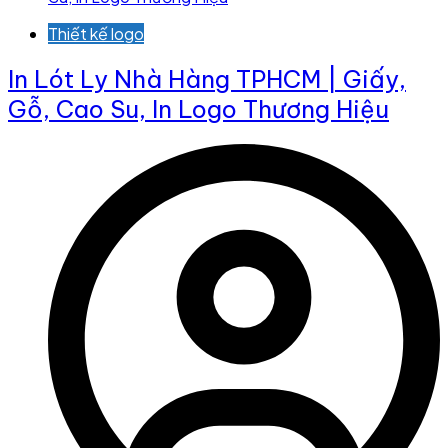
Thiết kế logo
In Lót Ly Nhà Hàng TPHCM | Giấy,
Gỗ, Cao Su, In Logo Thương Hiệu