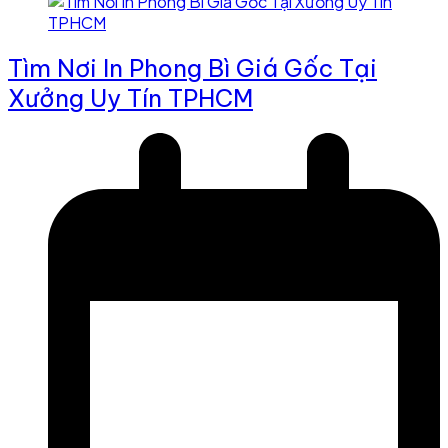
Tìm Nơi In Phong Bì Giá Gốc Tại
Xưởng Uy Tín TPHCM