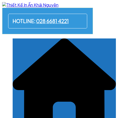
Skip
to
content
HOTLINE:
028 6681 4221