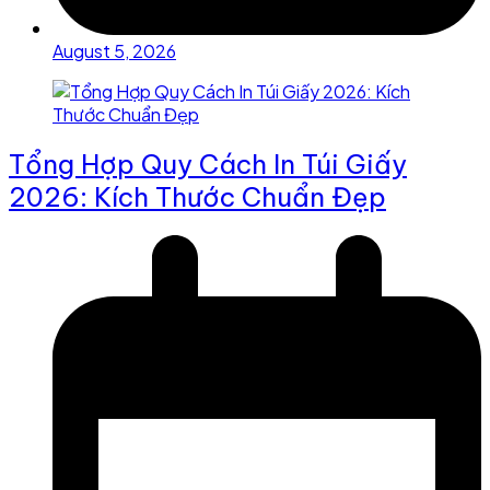
August 5, 2026
Tổng Hợp Quy Cách In Túi Giấy
2026: Kích Thước Chuẩn Đẹp