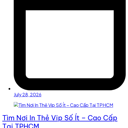
July 28, 2026
Tìm Nơi In Thẻ Vip Số Ít – Cao Cấp
Tại TPHCM