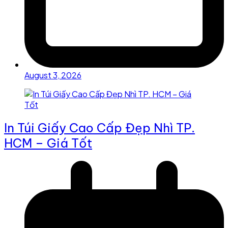
August 3, 2026
In Túi Giấy Cao Cấp Đẹp Nhì TP.
HCM – Giá Tốt