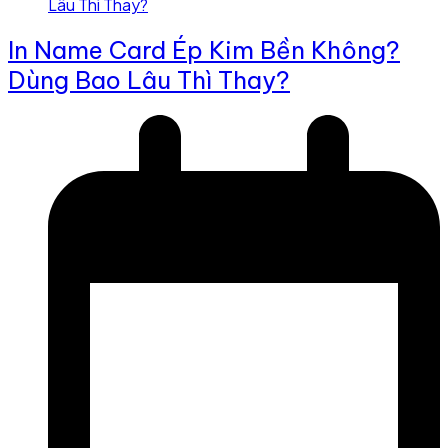
In Name Card Ép Kim Bền Không?
Dùng Bao Lâu Thì Thay?