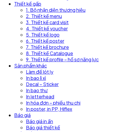
Thiết kế gấp
1. Bộ nhận diện thương hiệu
2. Thiết kế menu
3. Thiết kế card visit
4. Thiết kế voucher
5. Thiết kế logo
6. Thiết kế poster
7. Thiết kế brochure
8. Thiết kế Catalogue
9. Thiết kế profile – hồ sơ năng lực
Sản phẩm khác
Làm đế lót ly
In bao lì xì
Decal – Sticker
In bao thư
In letterhead
In hóa đơn – phiếu thu chi
In poster, in PP, Hiflex
Báo giá
Báo giá in ấn
Báo giá thiết kế