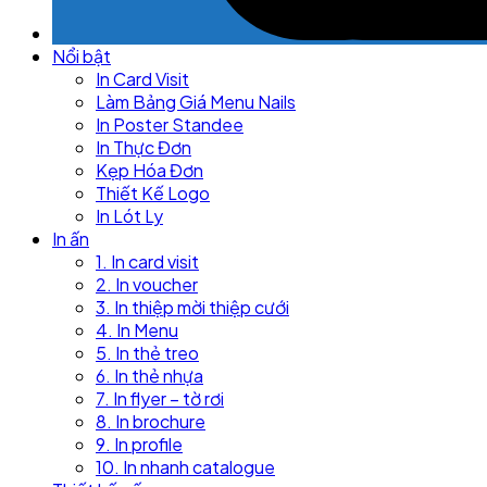
Nổi bật
In Card Visit
Làm Bảng Giá Menu Nails
In Poster Standee
In Thực Đơn
Kẹp Hóa Đơn
Thiết Kế Logo
In Lót Ly
In ấn
1. In card visit
2. In voucher
3. In thiệp mời thiệp cưới
4. In Menu
5. In thẻ treo
6. In thẻ nhựa
7. In flyer – tờ rơi
8. In brochure
9. In profile
10. In nhanh catalogue