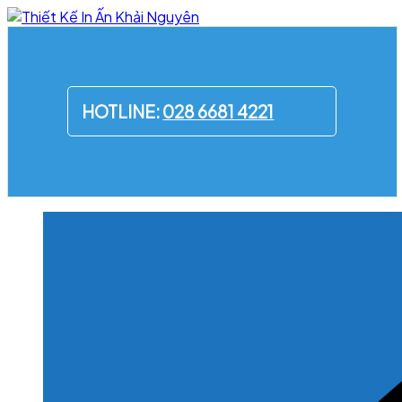
Skip
to
content
HOTLINE:
028 6681 4221