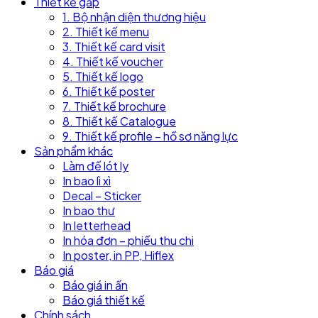
Thiết kế gấp
1. Bộ nhận diện thương hiệu
2. Thiết kế menu
3. Thiết kế card visit
4. Thiết kế voucher
5. Thiết kế logo
6. Thiết kế poster
7. Thiết kế brochure
8. Thiết kế Catalogue
9. Thiết kế profile – hồ sơ năng lực
Sản phẩm khác
Làm đế lót ly
In bao lì xì
Decal – Sticker
In bao thư
In letterhead
In hóa đơn – phiếu thu chi
In poster, in PP, Hiflex
Báo giá
Báo giá in ấn
Báo giá thiết kế
Chính sách