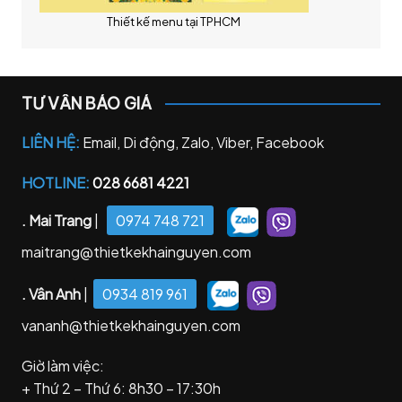
Thiết kế menu tại TPHCM
TƯ VẤN BÁO GIÁ
LIÊN HỆ:
Email, Di động, Zalo, Viber, Facebook
HOTLINE:
028 6681 4221
. Mai Trang
|
0974 748 721
maitrang@thietkekhainguyen.com
. Vân Anh
|
0934 819 961
vananh@thietkekhainguyen.com
Giờ làm việc:
+ Thứ 2 – Thứ 6: 8h30 – 17:30h