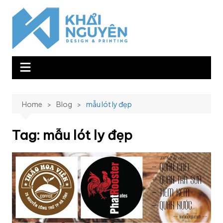
Skip
to
content
Home
Blog
mẫu lót ly đẹp
Tag:
mẫu lót ly đẹp