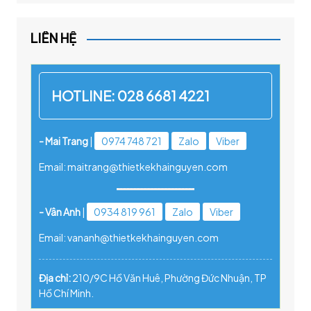
LIÊN HỆ
HOTLINE:
028 6681 4221
- Mai Trang
|
0974 748 721
Zalo
Viber
Email: maitrang@thietkekhainguyen.com
- Vân Anh
|
0934 819 961
Zalo
Viber
Email: vananh@thietkekhainguyen.com
Địa chỉ:
210/9C Hồ Văn Huê, Phường Đức Nhuận, TP
Hồ Chí Minh.