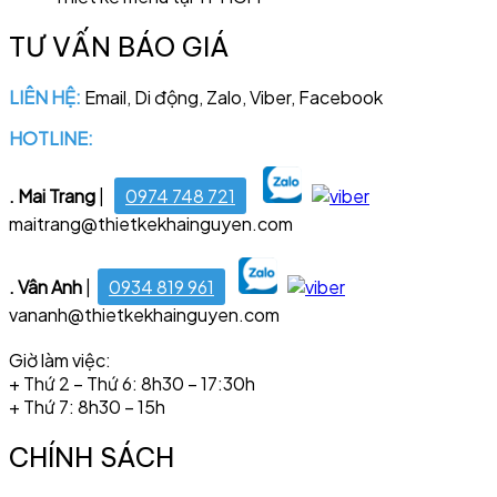
TƯ VẤN BÁO GIÁ
LIÊN HỆ:
Email, Di động, Zalo, Viber, Facebook
HOTLINE:
028 6681 4221
. Mai Trang
|
0974 748 721
maitrang@thietkekhainguyen.com
. Vân Anh
|
0934 819 961
vananh@thietkekhainguyen.com
Giờ làm việc:
+ Thứ 2 – Thứ 6: 8h30 – 17:30h
+ Thứ 7: 8h30 – 15h
CHÍNH SÁCH