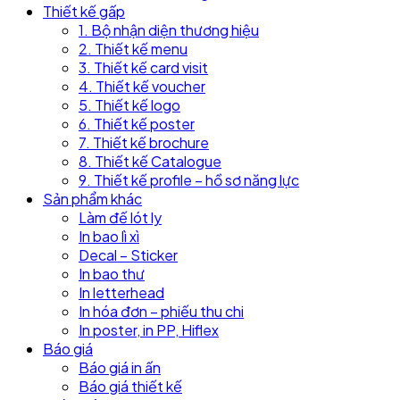
Thiết kế gấp
1. Bộ nhận diện thương hiệu
2. Thiết kế menu
3. Thiết kế card visit
4. Thiết kế voucher
5. Thiết kế logo
6. Thiết kế poster
7. Thiết kế brochure
8. Thiết kế Catalogue
9. Thiết kế profile – hồ sơ năng lực
Sản phẩm khác
Làm đế lót ly
In bao lì xì
Decal – Sticker
In bao thư
In letterhead
In hóa đơn – phiếu thu chi
In poster, in PP, Hiflex
Báo giá
Báo giá in ấn
Báo giá thiết kế