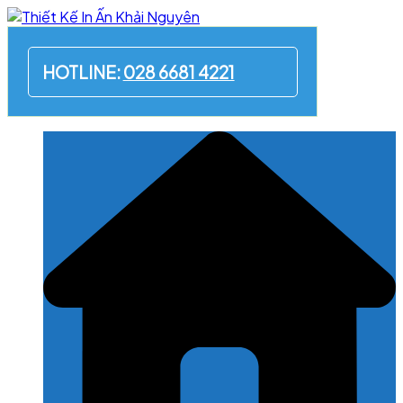
Skip
to
content
HOTLINE:
028 6681 4221