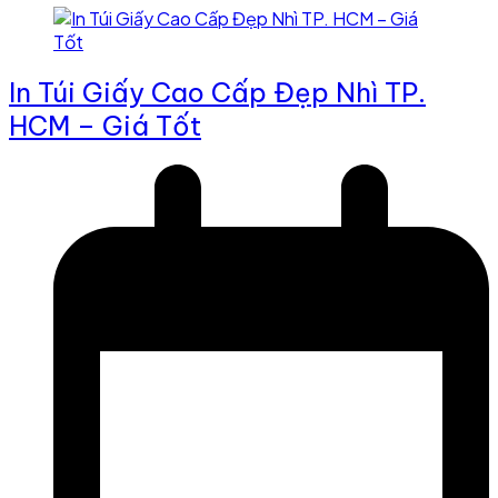
In Túi Giấy Cao Cấp Đẹp Nhì TP.
HCM – Giá Tốt