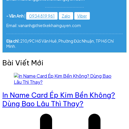
- Vân Anh
|
0934 819 961
Zalo
Viber
Email: vananh@thietkekhainguyen.com
Địa chỉ:
210/9C Hồ Văn Huê, Phường Đức Nhuận, TP Hồ Chí
Minh.
Bài Viết Mới
In Name Card Ép Kim Bền Không?
Dùng Bao Lâu Thì Thay?