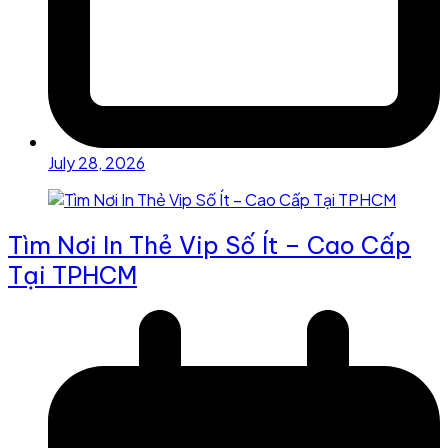
July 28, 2026
Tìm Nơi In Thẻ Vip Số Ít – Cao Cấp
Tại TPHCM