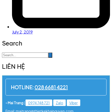
July 2, 2019
Search
LIÊN HỆ
HOTLINE:
028 6681 4221
- Mai Trang
|
0974 748 721
Zalo
Viber
Email: maitrang@thietkekhainguyen.com