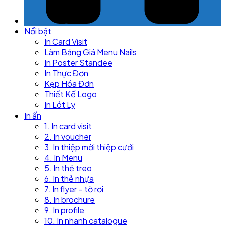
Nổi bật
In Card Visit
Làm Bảng Giá Menu Nails
In Poster Standee
In Thực Đơn
Kẹp Hóa Đơn
Thiết Kế Logo
In Lót Ly
In ấn
1. In card visit
2. In voucher
3. In thiệp mời thiệp cưới
4. In Menu
5. In thẻ treo
6. In thẻ nhựa
7. In flyer – tờ rơi
8. In brochure
9. In profile
10. In nhanh catalogue