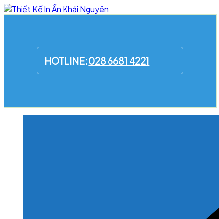
Skip
to
content
HOTLINE:
028 6681 4221