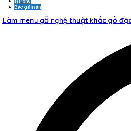
In Menu
Báo giá in ấn
Làm menu gỗ nghệ thuật khắc gỗ đặ