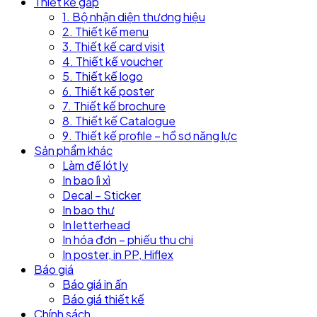
Thiết kế gấp
1. Bộ nhận diện thương hiệu
2. Thiết kế menu
3. Thiết kế card visit
4. Thiết kế voucher
5. Thiết kế logo
6. Thiết kế poster
7. Thiết kế brochure
8. Thiết kế Catalogue
9. Thiết kế profile – hồ sơ năng lực
Sản phẩm khác
Làm đế lót ly
In bao lì xì
Decal – Sticker
In bao thư
In letterhead
In hóa đơn – phiếu thu chi
In poster, in PP, Hiflex
Báo giá
Báo giá in ấn
Báo giá thiết kế
Chính sách