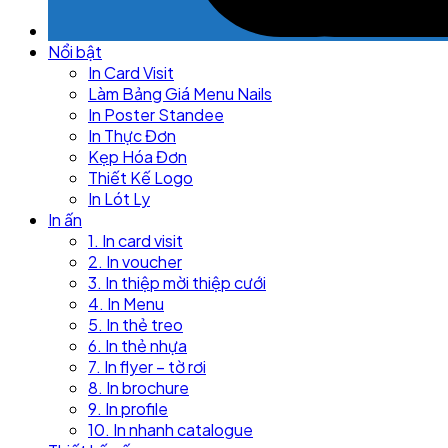
Nổi bật
In Card Visit
Làm Bảng Giá Menu Nails
In Poster Standee
In Thực Đơn
Kẹp Hóa Đơn
Thiết Kế Logo
In Lót Ly
In ấn
1. In card visit
2. In voucher
3. In thiệp mời thiệp cưới
4. In Menu
5. In thẻ treo
6. In thẻ nhựa
7. In flyer – tờ rơi
8. In brochure
9. In profile
10. In nhanh catalogue