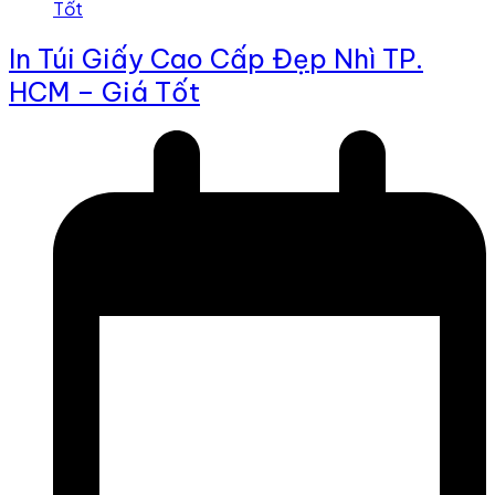
In Túi Giấy Cao Cấp Đẹp Nhì TP.
HCM – Giá Tốt