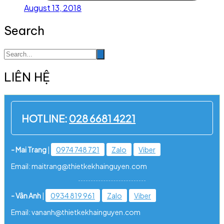
August 13, 2018
Search
LIÊN HỆ
HOTLINE:
028 6681 4221
- Mai Trang
|
0974 748 721
Zalo
Viber
Email: maitrang@thietkekhainguyen.com
- Vân Anh
|
0934 819 961
Zalo
Viber
Email: vananh@thietkekhainguyen.com