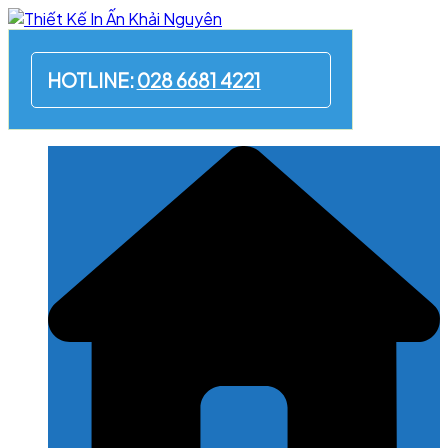
Skip
to
content
HOTLINE:
028 6681 4221