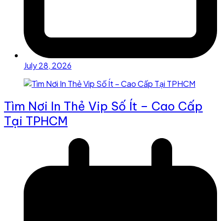
July 28, 2026
Tìm Nơi In Thẻ Vip Số Ít – Cao Cấp
Tại TPHCM