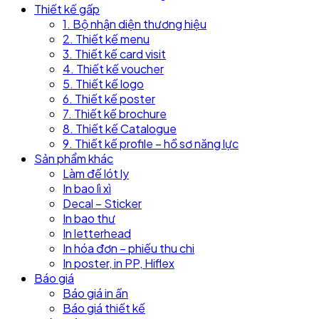
Thiết kế gấp
1. Bộ nhận diện thương hiệu
2. Thiết kế menu
3. Thiết kế card visit
4. Thiết kế voucher
5. Thiết kế logo
6. Thiết kế poster
7. Thiết kế brochure
8. Thiết kế Catalogue
9. Thiết kế profile – hồ sơ năng lực
Sản phẩm khác
Làm đế lót ly
In bao lì xì
Decal – Sticker
In bao thư
In letterhead
In hóa đơn – phiếu thu chi
In poster, in PP, Hiflex
Báo giá
Báo giá in ấn
Báo giá thiết kế