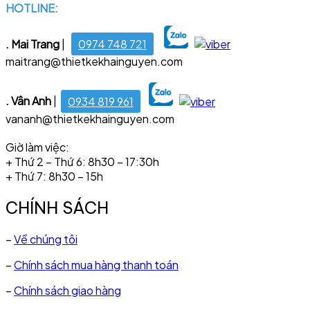
HOTLINE:
028 6681 4221
. Mai Trang
|
0974 748 721
maitrang@thietkekhainguyen.com
. Vân Anh
|
0934 819 961
vananh@thietkekhainguyen.com
Giờ làm việc:
+ Thứ 2 – Thứ 6: 8h30 – 17:30h
+ Thứ 7: 8h30 – 15h
CHÍNH SÁCH
–
Về chúng tôi
–
Chính sách mua hàng thanh toán
–
Chính sách giao hàng