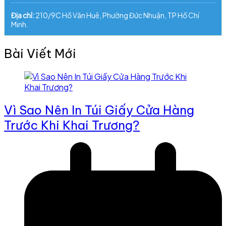
Địa chỉ:
210/9C Hồ Văn Huê, Phường Đức Nhuận, TP Hồ Chí
Minh.
Bài Viết Mới
Vì Sao Nên In Túi Giấy Cửa Hàng
Trước Khi Khai Trương?