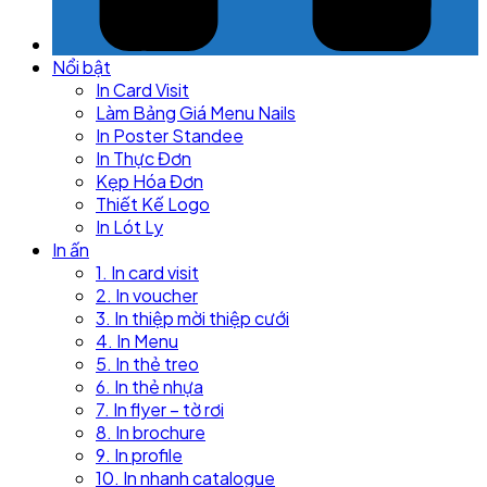
Nổi bật
In Card Visit
Làm Bảng Giá Menu Nails
In Poster Standee
In Thực Đơn
Kẹp Hóa Đơn
Thiết Kế Logo
In Lót Ly
In ấn
1. In card visit
2. In voucher
3. In thiệp mời thiệp cưới
4. In Menu
5. In thẻ treo
6. In thẻ nhựa
7. In flyer – tờ rơi
8. In brochure
9. In profile
10. In nhanh catalogue