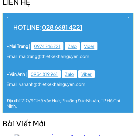
LIÊN HỆ
HOTLINE:
028 6681 4221
- Mai Trang
|
0974 748 721
Zalo
Viber
Email: maitrang@thietkekhainguyen.com
- Vân Anh
|
0934 819 961
Zalo
Viber
Email: vananh@thietkekhainguyen.com
Địa chỉ:
210/9C Hồ Văn Huê, Phường Đức Nhuận, TP Hồ Chí
Minh.
Bài Viết Mới