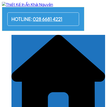
Skip
to
content
HOTLINE:
028 6681 4221