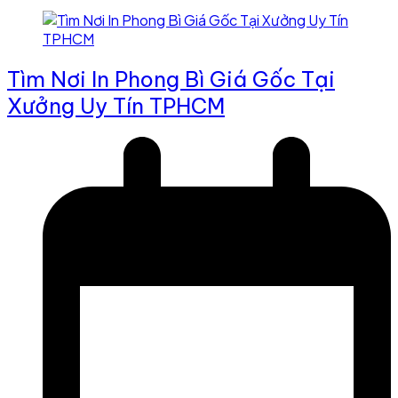
Tìm Nơi In Phong Bì Giá Gốc Tại
Xưởng Uy Tín TPHCM