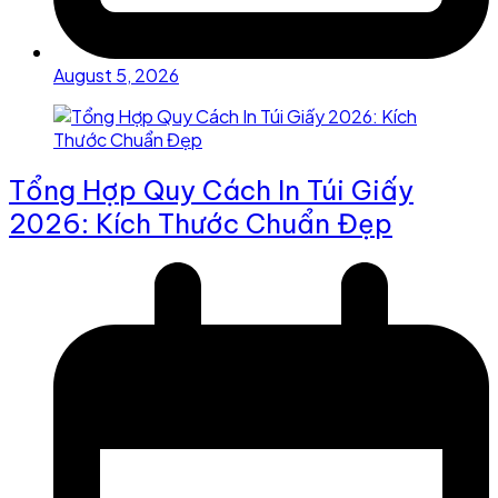
August 5, 2026
Tổng Hợp Quy Cách In Túi Giấy
2026: Kích Thước Chuẩn Đẹp