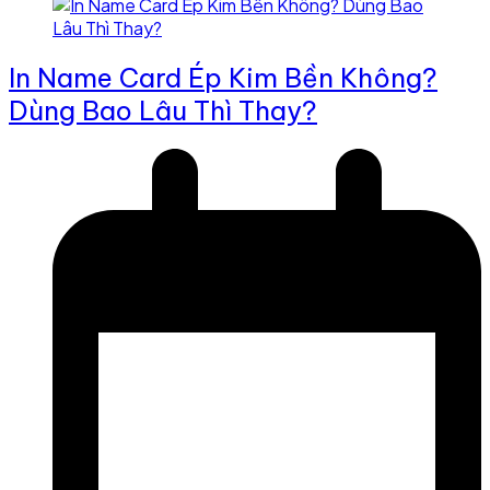
In Name Card Ép Kim Bền Không?
Dùng Bao Lâu Thì Thay?