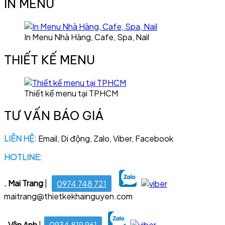
IN MENU
In Menu Nhà Hàng, Cafe, Spa, Nail
THIẾT KẾ MENU
Thiết kế menu tại TPHCM
TƯ VẤN BÁO GIÁ
LIÊN HỆ:
Email, Di động, Zalo, Viber, Facebook
HOTLINE:
028 6681 4221
. Mai Trang
|
0974 748 721
maitrang@thietkekhainguyen.com
. Vân Anh
|
0934 819 961