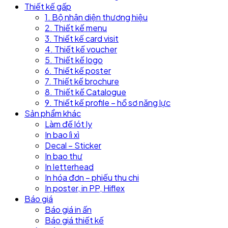
Thiết kế gấp
1. Bộ nhận diện thương hiệu
2. Thiết kế menu
3. Thiết kế card visit
4. Thiết kế voucher
5. Thiết kế logo
6. Thiết kế poster
7. Thiết kế brochure
8. Thiết kế Catalogue
9. Thiết kế profile – hồ sơ năng lực
Sản phẩm khác
Làm đế lót ly
In bao lì xì
Decal – Sticker
In bao thư
In letterhead
In hóa đơn – phiếu thu chi
In poster, in PP, Hiflex
Báo giá
Báo giá in ấn
Báo giá thiết kế