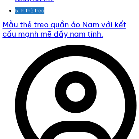
5. In thẻ treo
Mẫu thẻ treo quần áo Nam với kết
cấu mạnh mẽ đầy nam tính.