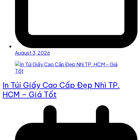
August 3, 2026
In Túi Giấy Cao Cấp Đẹp Nhì TP.
HCM – Giá Tốt