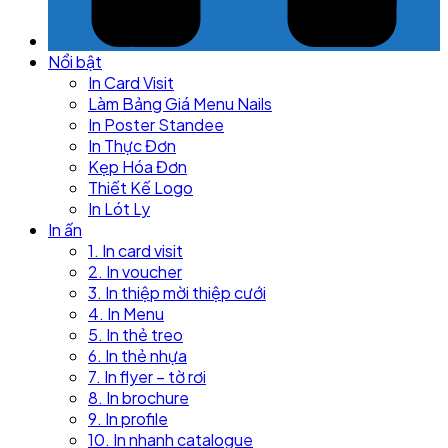
Nổi bật
In Card Visit
Làm Bảng Giá Menu Nails
In Poster Standee
In Thực Đơn
Kẹp Hóa Đơn
Thiết Kế Logo
In Lót Ly
In ấn
1. In card visit
2. In voucher
3. In thiệp mời thiệp cưới
4. In Menu
5. In thẻ treo
6. In thẻ nhựa
7. In flyer – tờ rơi
8. In brochure
9. In profile
10. In nhanh catalogue