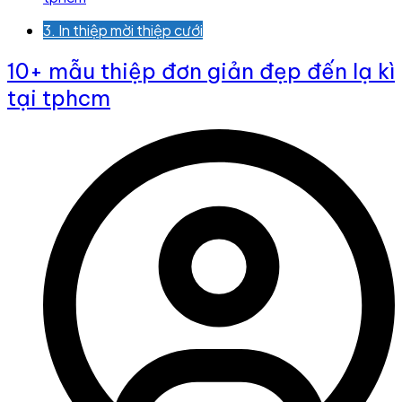
3. In thiệp mời thiệp cưới
10+ mẫu thiệp đơn giản đẹp đến lạ kì
tại tphcm