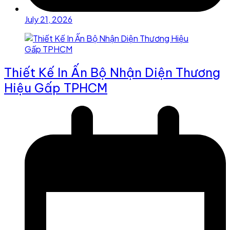
July 21, 2026
Thiết Kế In Ấn Bộ Nhận Diện Thương
Hiệu Gấp TPHCM