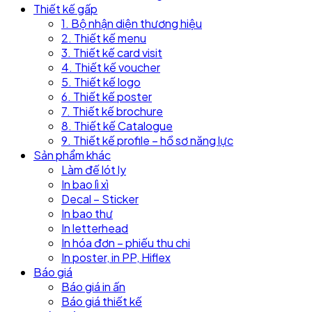
Thiết kế gấp
1. Bộ nhận diện thương hiệu
2. Thiết kế menu
3. Thiết kế card visit
4. Thiết kế voucher
5. Thiết kế logo
6. Thiết kế poster
7. Thiết kế brochure
8. Thiết kế Catalogue
9. Thiết kế profile – hồ sơ năng lực
Sản phẩm khác
Làm đế lót ly
In bao lì xì
Decal – Sticker
In bao thư
In letterhead
In hóa đơn – phiếu thu chi
In poster, in PP, Hiflex
Báo giá
Báo giá in ấn
Báo giá thiết kế