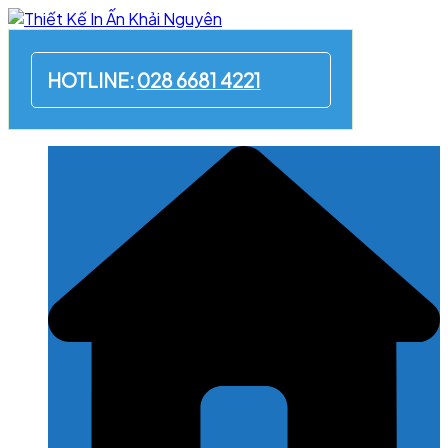
Skip
to
content
HOTLINE:
028 6681 4221