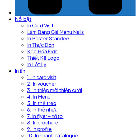
Nổi bật
In Card Visit
Làm Bảng Giá Menu Nails
In Poster Standee
In Thực Đơn
Kẹp Hóa Đơn
Thiết Kế Logo
In Lót Ly
In ấn
1. In card visit
2. In voucher
3. In thiệp mời thiệp cưới
4. In Menu
5. In thẻ treo
6. In thẻ nhựa
7. In flyer – tờ rơi
8. In brochure
9. In profile
10. In nhanh catalogue