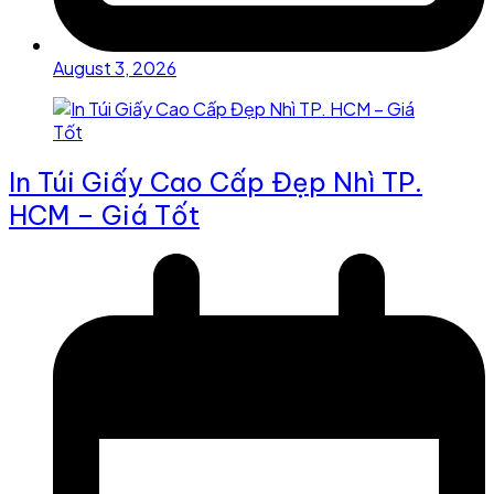
August 3, 2026
In Túi Giấy Cao Cấp Đẹp Nhì TP.
HCM – Giá Tốt