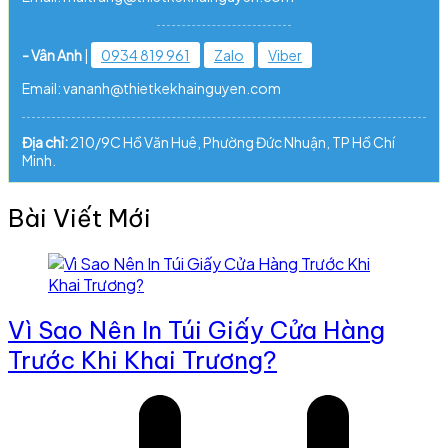
- Vân Anh
|
0934 819 961
Zalo
Viber
Email: vananh@thietkekhainguyen.com
Địa chỉ:
210/9C Hồ Văn Huê, Phường Đức Nhuận, TP Hồ Chí
Minh.
Bài Viết Mới
Vì Sao Nên In Túi Giấy Cửa Hàng
Trước Khi Khai Trương?