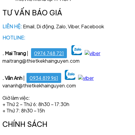
TƯ VẤN BÁO GIÁ
LIÊN HỆ:
Email, Di động, Zalo, Viber, Facebook
HOTLINE:
028 6681 4221
. Mai Trang
|
0974 748 721
maitrang@thietkekhainguyen.com
. Vân Anh
|
0934 819 961
vananh@thietkekhainguyen.com
Giờ làm việc:
+ Thứ 2 – Thứ 6: 8h30 – 17:30h
+ Thứ 7: 8h30 – 15h
CHÍNH SÁCH