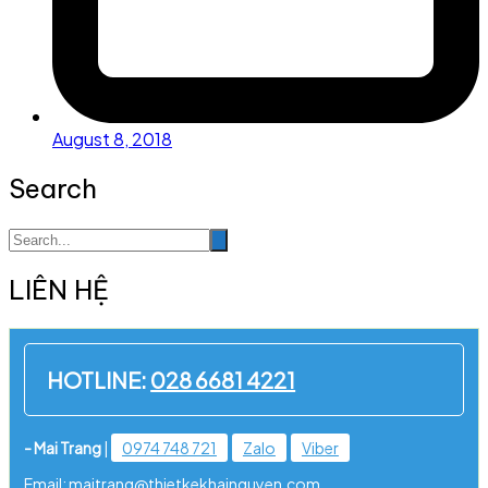
August 8, 2018
Search
LIÊN HỆ
HOTLINE:
028 6681 4221
- Mai Trang
|
0974 748 721
Zalo
Viber
Email: maitrang@thietkekhainguyen.com