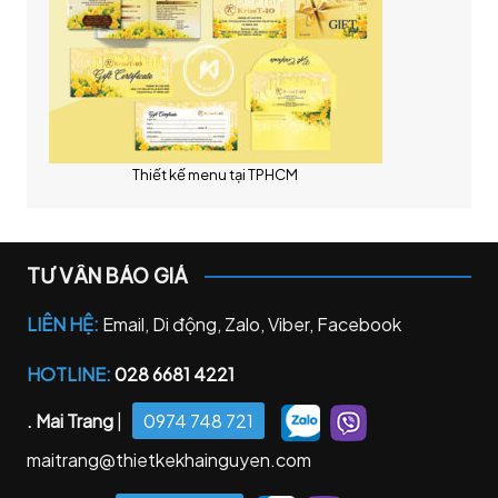
Thiết kế menu tại TPHCM
TƯ VẤN BÁO GIÁ
LIÊN HỆ:
Email, Di động, Zalo, Viber, Facebook
HOTLINE:
028 6681 4221
. Mai Trang
|
0974 748 721
maitrang@thietkekhainguyen.com