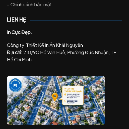
–
Chính sách bảo mật
LIÊN HỆ
In Cực Đẹp.
Công ty Thiết Kế In Ấn Khải Nguyên
Địa chỉ:
210/9C Hồ Văn Huê, Phường Đức Nhuận, TP
Hồ Chí Minh.