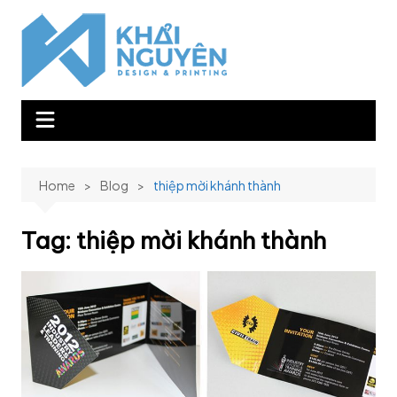
Skip
to
content
Home
Blog
thiệp mời khánh thành
Tag:
thiệp mời khánh thành