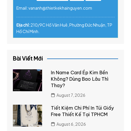
Email: vananh@thietkekhainguyen.com
Địa chỉ:
210/9C Hồ Văn Huê, Phường Đức Nhuận, TP
Hồ Chí Minh.
Bài Viết Mới
In Name Card Ép Kim Bền
Không? Dùng Bao Lâu Thì
Thay?
August 7, 2026
Tiết Kiệm Chi Phí In Túi Giấy
Free Thiết Kế Tại TPHCM
August 6, 2026