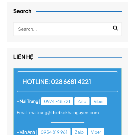
Search
LIÊN HỆ
HOTLINE:
028 6681 4221
- Mai Trang
|
0974 748 721
Zalo
Viber
Email: maitrang@thietkekhainguyen.com
- Vân Anh
|
0934 819 961
Zalo
Viber