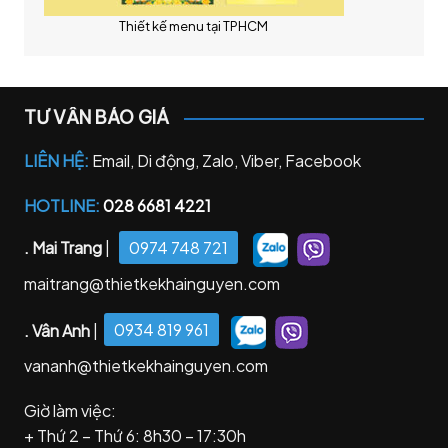
Thiết kế menu tại TPHCM
TƯ VẤN BÁO GIÁ
LIÊN HỆ:
Email, Di động, Zalo, Viber, Facebook
HOTLINE:
028 6681 4221
. Mai Trang
|
0974 748 721
maitrang@thietkekhainguyen.com
. Vân Anh
|
0934 819 961
vananh@thietkekhainguyen.com
Giờ làm việc:
+ Thứ 2 – Thứ 6: 8h30 – 17:30h