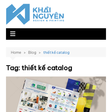
Skip
to
content
Home
Blog
thiết kế catalog
Tag:
thiết kế catalog