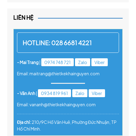
LIÊN HỆ
HOTLINE:
028 6681 4221
- Mai Trang
|
0974 748 721
Zalo
Viber
Email: maitrang@thietkekhainguyen.com
- Vân Anh
|
0934 819 961
Zalo
Viber
Email: vananh@thietkekhainguyen.com
Địa chỉ:
210/9C Hồ Văn Huê, Phường Đức Nhuận, TP
Hồ Chí Minh.