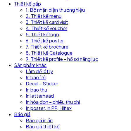
Thiết kế gấp
1. Bộ nhận diện thương hiệu
2. Thiết kế menu
3. Thiết kế card visit
4. Thiết kế voucher
5. Thiết kế logo
6. Thiết kế poster
7. Thiết kế brochure
8. Thiết kế Catalogue
9. Thiết kế profile – hồ sơ năng lực
Sản phẩm khác
Làm đế lót ly
In bao lì xì
Decal – Sticker
In bao thư
In letterhead
In hóa đơn – phiếu thu chi
In poster, in PP, Hiflex
Báo giá
Báo giá in ấn
Báo giá thiết kế