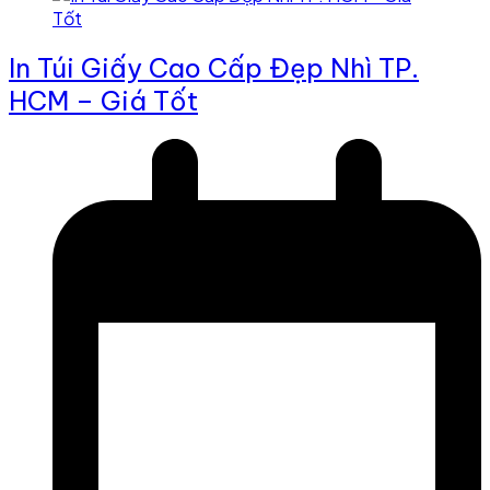
In Túi Giấy Cao Cấp Đẹp Nhì TP.
HCM – Giá Tốt