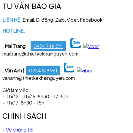
TƯ VẤN BÁO GIÁ
LIÊN HỆ:
Email, Di động, Zalo, Viber, Facebook
HOTLINE:
028 6681 4221
. Mai Trang
|
0974 748 721
maitrang@thietkekhainguyen.com
. Vân Anh
|
0934 819 961
vananh@thietkekhainguyen.com
Giờ làm việc:
+ Thứ 2 – Thứ 6: 8h30 – 17:30h
+ Thứ 7: 8h30 – 15h
CHÍNH SÁCH
–
Về chúng tôi