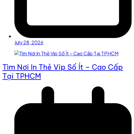
July 28, 2026
Tìm Nơi In Thẻ Vip Số Ít – Cao Cấp
Tại TPHCM