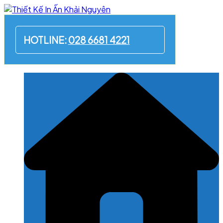
Skip
to
content
HOTLINE:
028 6681 4221