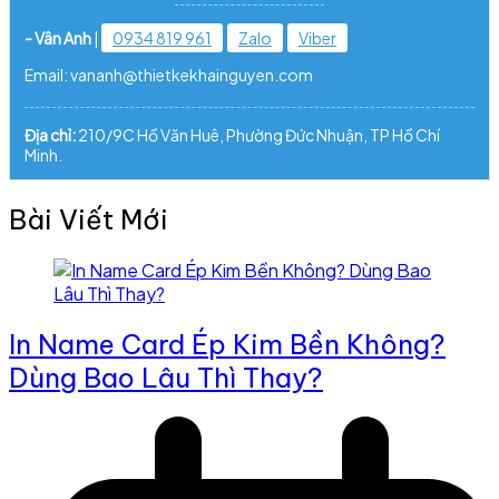
- Vân Anh
|
0934 819 961
Zalo
Viber
Email: vananh@thietkekhainguyen.com
Địa chỉ:
210/9C Hồ Văn Huê, Phường Đức Nhuận, TP Hồ Chí
Minh.
Bài Viết Mới
In Name Card Ép Kim Bền Không?
Dùng Bao Lâu Thì Thay?