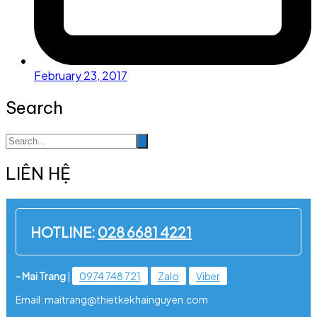
February 23, 2017
Search
LIÊN HỆ
HOTLINE:
028 6681 4221
- Mai Trang
|
0974 748 721
Zalo
Viber
Email: maitrang@thietkekhainguyen.com