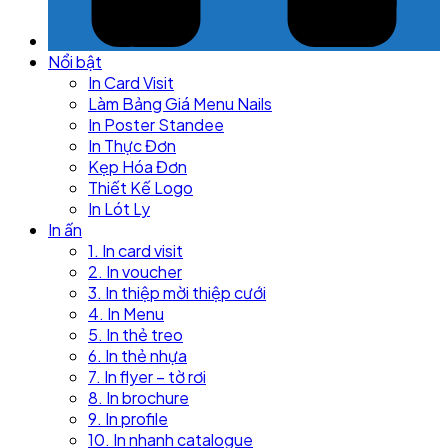
Nổi bật
In Card Visit
Làm Bảng Giá Menu Nails
In Poster Standee
In Thực Đơn
Kẹp Hóa Đơn
Thiết Kế Logo
In Lót Ly
In ấn
1. In card visit
2. In voucher
3. In thiệp mời thiệp cưới
4. In Menu
5. In thẻ treo
6. In thẻ nhựa
7. In flyer – tờ rơi
8. In brochure
9. In profile
10. In nhanh catalogue