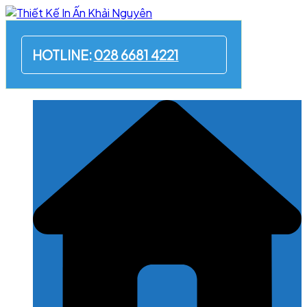
Skip
to
content
HOTLINE:
028 6681 4221