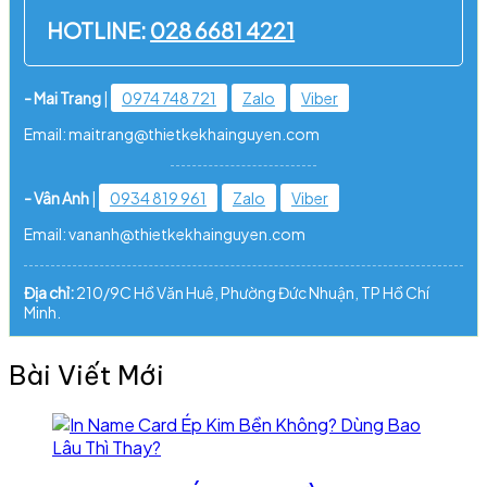
HOTLINE:
028 6681 4221
- Mai Trang
|
0974 748 721
Zalo
Viber
Email: maitrang@thietkekhainguyen.com
- Vân Anh
|
0934 819 961
Zalo
Viber
Email: vananh@thietkekhainguyen.com
Địa chỉ:
210/9C Hồ Văn Huê, Phường Đức Nhuận, TP Hồ Chí
Minh.
Bài Viết Mới