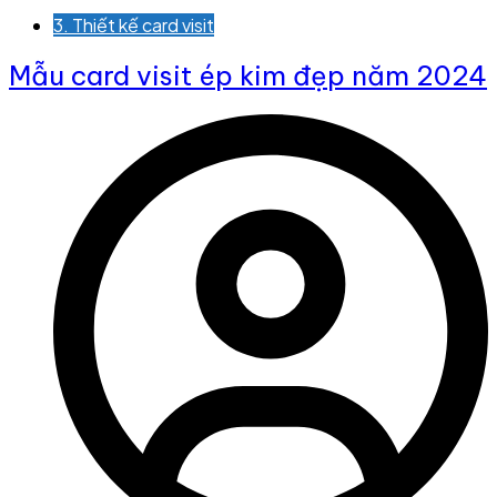
3. Thiết kế card visit
Mẫu card visit ép kim đẹp năm 2024