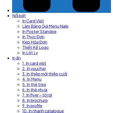
Nổi bật
In Card Visit
Làm Bảng Giá Menu Nails
In Poster Standee
In Thực Đơn
Kẹp Hóa Đơn
Thiết Kế Logo
In Lót Ly
In ấn
1. In card visit
2. In voucher
3. In thiệp mời thiệp cưới
4. In Menu
5. In thẻ treo
6. In thẻ nhựa
7. In flyer – tờ rơi
8. In brochure
9. In profile
10. In nhanh catalogue