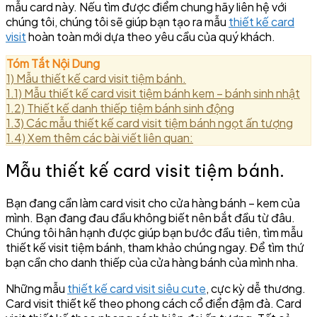
mẫu card này. Nếu tìm được điểm chung hãy liên hệ với
chúng tôi, chúng tôi sẽ giúp bạn tạo ra mẫu
thiết kế card
visit
hoàn toàn mới dựa theo yêu cầu của quý khách.
Tóm Tắt Nội Dung
1)
Mẫu thiết kế card visit tiệm bánh.
1.1)
Mẫu thiết kế card visit tiệm bánh kem – bánh sinh nhật
1.2)
Thiết kế danh thiếp tiệm bánh sinh động
1.3)
Các mẫu thiết kế card visit tiệm bánh ngọt ấn tượng
1.4)
Xem thêm các bài viết liên quan:
Mẫu thiết kế card visit tiệm bánh.
Bạn đang cần làm card visit cho cửa hàng bánh – kem của
mình. Bạn đang đau đầu không biết nên bắt đầu từ đâu.
Chúng tôi hân hạnh được giúp bạn bước đầu tiên, tìm mẫu
thiết kế visit tiệm bánh, tham khảo chúng ngay. Để tìm thứ
bạn cần cho danh thiếp của cửa hàng bánh của mình nha.
Những mẫu
thiết kế card visit siêu cute
, cực kỳ dễ thương.
Card visit thiết kế theo phong cách cổ điển đậm đà. Card