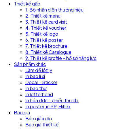
Thiết kế gấp
1. Bộ nhận diện thương hiệu
2. Thiết kế menu
3. Thiết kế card visit
4. Thiết kế voucher
5. Thiết kế logo
6. Thiết kế poster
7. Thiết kế brochure
8. Thiết kế Catalogue
9. Thiết kế profile – hồ sơ năng lực
Sản phẩm khác
Làm đế lót ly
In bao lì xì
Decal – Sticker
In bao thư
In letterhead
In hóa đơn – phiếu thu chi
In poster, in PP, Hiflex
Báo giá
Báo giá in ấn
Báo giá thiết kế