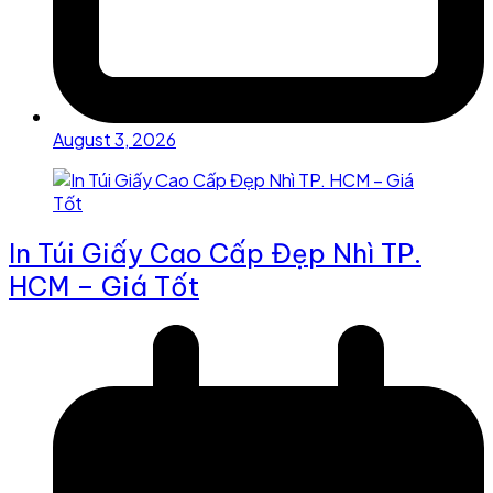
August 3, 2026
In Túi Giấy Cao Cấp Đẹp Nhì TP.
HCM – Giá Tốt