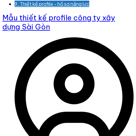
9. Thiết kế profile - hồ sơ năng lực
Mẫu thiết kế profile công ty xây
dựng Sài Gòn