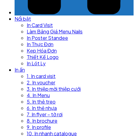
Nổi bật
In Card Visit
Làm Bảng Giá Menu Nails
In Poster Standee
In Thực Đơn
Kẹp Hóa Đơn
Thiết Kế Logo
In Lót Ly
In ấn
1. In card visit
2. In voucher
3. In thiệp mời thiệp cưới
4. In Menu
5. In thẻ treo
6. In thẻ nhựa
7. In flyer – tờ rơi
8. In brochure
9. In profile
10. In nhanh catalogue