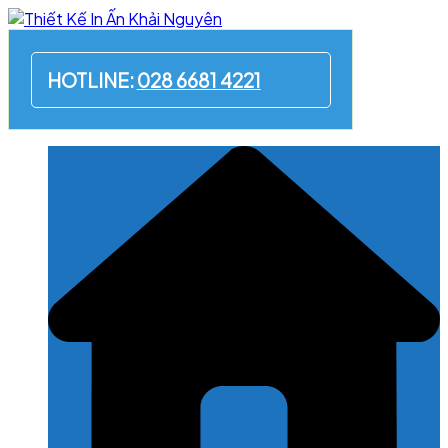
Skip
to
content
HOTLINE:
028 6681 4221