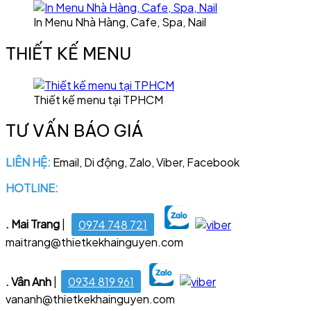
In Menu Nhà Hàng, Cafe, Spa, Nail
THIẾT KẾ MENU
Thiết kế menu tại TPHCM
TƯ VẤN BÁO GIÁ
LIÊN HỆ:
Email, Di động, Zalo, Viber, Facebook
HOTLINE:
028 6681 4221
. Mai Trang
|
0974 748 721
maitrang@thietkekhainguyen.com
. Vân Anh
|
0934 819 961
vananh@thietkekhainguyen.com