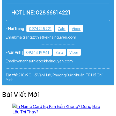
HOTLINE:
028 6681 4221
- Mai Trang
|
0974 748 721
Zalo
Viber
Email: maitrang@thietkekhainguyen.com
- Vân Anh
|
0934 819 961
Zalo
Viber
Email: vananh@thietkekhainguyen.com
Địa chỉ:
210/9C Hồ Văn Huê, Phường Đức Nhuận, TP Hồ Chí
Minh.
Bài Viết Mới