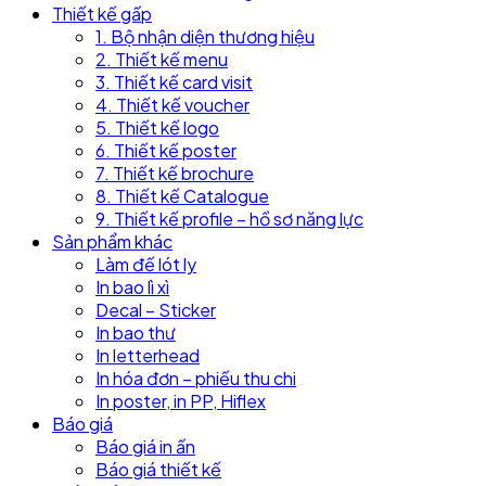
Thiết kế gấp
1. Bộ nhận diện thương hiệu
2. Thiết kế menu
3. Thiết kế card visit
4. Thiết kế voucher
5. Thiết kế logo
6. Thiết kế poster
7. Thiết kế brochure
8. Thiết kế Catalogue
9. Thiết kế profile – hồ sơ năng lực
Sản phẩm khác
Làm đế lót ly
In bao lì xì
Decal – Sticker
In bao thư
In letterhead
In hóa đơn – phiếu thu chi
In poster, in PP, Hiflex
Báo giá
Báo giá in ấn
Báo giá thiết kế