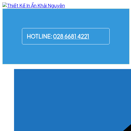
Skip
to
content
HOTLINE:
028 6681 4221