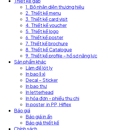
Thiết kế gấp
1. Bộ nhận diện thương hiệu
2. Thiết kế menu
3. Thiết kế card visit
4. Thiết kế voucher
5. Thiết kế logo
6. Thiết kế poster
7. Thiết kế brochure
8. Thiết kế Catalogue
9. Thiết kế profile – hồ sơ năng lực
Sản phẩm khác
Làm đế lót ly
In bao lì xì
Decal – Sticker
In bao thư
In letterhead
In hóa đơn – phiếu thu chi
In poster, in PP, Hiflex
Báo giá
Báo giá in ấn
Báo giá thiết kế
Chính sách