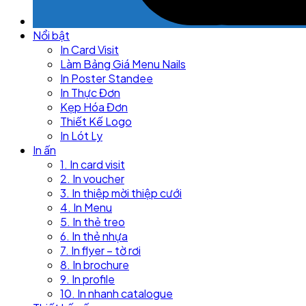
Nổi bật
In Card Visit
Làm Bảng Giá Menu Nails
In Poster Standee
In Thực Đơn
Kẹp Hóa Đơn
Thiết Kế Logo
In Lót Ly
In ấn
1. In card visit
2. In voucher
3. In thiệp mời thiệp cưới
4. In Menu
5. In thẻ treo
6. In thẻ nhựa
7. In flyer – tờ rơi
8. In brochure
9. In profile
10. In nhanh catalogue