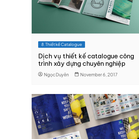
8. In brochure
8. Thiết kế Cata
9. In profile
9. Thiết kế profil
năng lực
10. In nhanh catalogue
8. Thiết kế Catalogue
Dịch vụ thiết kế catalogue công
trình xây dựng chuyên nghiệp
Ngọc Duyên
November 6, 2017