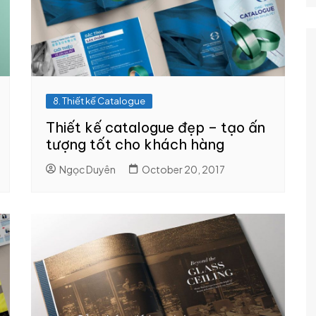
logue
Chính sách đổi trả / in lại /
hoàn tiền
e – hồ sơ
Chính sách giao hàng
Chính sách mua hàng/
thanh toán
8. Thiết kế Catalogue
Thiết kế catalogue đẹp – tạo ấn
tượng tốt cho khách hàng
Ngọc Duyên
October 20, 2017