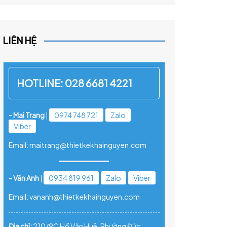
LIÊN HỆ
HOTLINE:
028 6681 4221
- Mai Trang
|
0974 748 721
Zalo
Viber
Email: maitrang@thietkekhainguyen.com
- Vân Anh
|
0934 819 961
Zalo
Viber
Email: vananh@thietkekhainguyen.com
Địa chỉ:
210/9C Hồ Văn Huê, Phường Đức