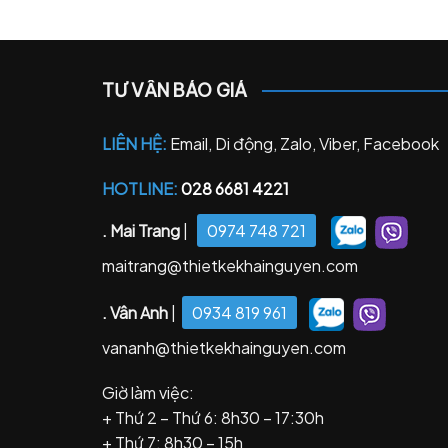
TƯ VẤN BÁO GIÁ
LIÊN HỆ:
Email, Di động, Zalo, Viber, Facebook
HOTLINE:
028 6681 4221
. Mai Trang
|
0974 748 721
maitrang@thietkekhainguyen.com
. Vân Anh
|
0934 819 961
vananh@thietkekhainguyen.com
Giờ làm việc:
+ Thứ 2 – Thứ 6: 8h30 – 17:30h
+ Thứ 7: 8h30 – 15h