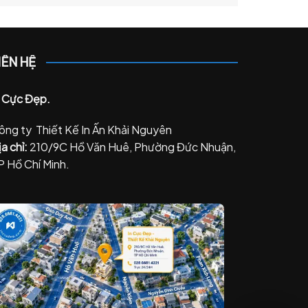
IÊN HỆ
n Cực Đẹp.
ông ty Thiết Kế In Ấn Khải Nguyên
a chỉ:
210/9C Hồ Văn Huê, Phường Đức Nhuận,
P Hồ Chí Minh.