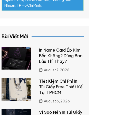
Nhuận, TP Hồ Chí Minh.
Bài Viết Mới
In Name Card Ép Kim
Bền Không? Dùng Bao
Lâu Thì Thay?
August 7, 2026
Tiết Kiệm Chi Phí In
Túi Giấy Free Thiết Kế
Tại TPHCM
August 6, 2026
Vì Sao Nên In Túi Giấy