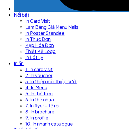
Nổi bật
In Card Visit
Làm Bảng Giá Menu Nails
In Poster Standee
In Thực Đơn
Kẹp Hóa Đơn
Thiết Kế Logo
In Lót Ly
In ấn
1. In card visit
2. In voucher
3. In thiệp mời thiệp cưới
4. In Menu
5. In thẻ treo
6. In thẻ nhựa
7. In flyer – tờ rơi
8. In brochure
9. In profile
10. In nhanh catalogue