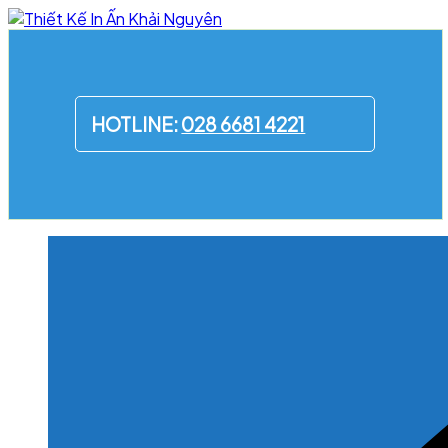
Skip
to
content
HOTLINE:
028 6681 4221