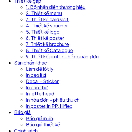
Thiết kế gấp
1. Bộ nhận diện thương hiệu
2. Thiết kế menu
3. Thiết kế card visit
4. Thiết kế voucher
5. Thiết kế logo
6. Thiết kế poster
7. Thiết kế brochure
8. Thiết kế Catalogue
9. Thiết kế profile – hồ sơ năng lực
Sản phẩm khác
Làm đế lót ly
In bao lì xì
Decal – Sticker
In bao thư
In letterhead
In hóa đơn – phiếu thu chi
In poster, in PP, Hiflex
Báo giá
Báo giá in ấn
Báo giá thiết kế
Chính sách