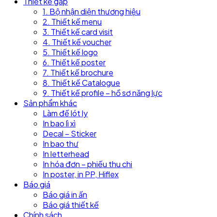
Thiết kế gấp
1. Bộ nhận diện thương hiệu
2. Thiết kế menu
3. Thiết kế card visit
4. Thiết kế voucher
5. Thiết kế logo
6. Thiết kế poster
7. Thiết kế brochure
8. Thiết kế Catalogue
9. Thiết kế profile – hồ sơ năng lực
Sản phẩm khác
Làm đế lót ly
In bao lì xì
Decal – Sticker
In bao thư
In letterhead
In hóa đơn – phiếu thu chi
In poster, in PP, Hiflex
Báo giá
Báo giá in ấn
Báo giá thiết kế
Chính sách