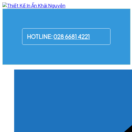
Skip
to
content
HOTLINE:
028 6681 4221