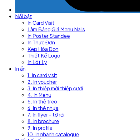
Nổi bật
In Card Visit
Làm Bảng Giá Menu Nails
In Poster Standee
In Thực Đơn
Kẹp Hóa Đơn
Thiết Kế Logo
In Lót Ly
In ấn
1. In card visit
2. In voucher
3. In thiệp mời thiệp cưới
4. In Menu
5. In thẻ treo
6. In thẻ nhựa
7. In flyer – tờ rơi
8. In brochure
9. In profile
10. In nhanh catalogue