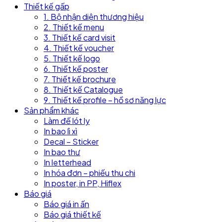
Thiết kế gấp
1. Bộ nhận diện thương hiệu
2. Thiết kế menu
3. Thiết kế card visit
4. Thiết kế voucher
5. Thiết kế logo
6. Thiết kế poster
7. Thiết kế brochure
8. Thiết kế Catalogue
9. Thiết kế profile – hồ sơ năng lực
Sản phẩm khác
Làm đế lót ly
In bao lì xì
Decal – Sticker
In bao thư
In letterhead
In hóa đơn – phiếu thu chi
In poster, in PP, Hiflex
Báo giá
Báo giá in ấn
Báo giá thiết kế