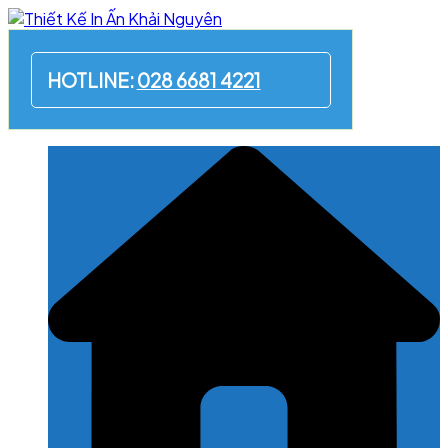
Skip
to
content
HOTLINE:
028 6681 4221