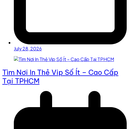
July 28, 2026
Tìm Nơi In Thẻ Vip Số Ít – Cao Cấp
Tại TPHCM