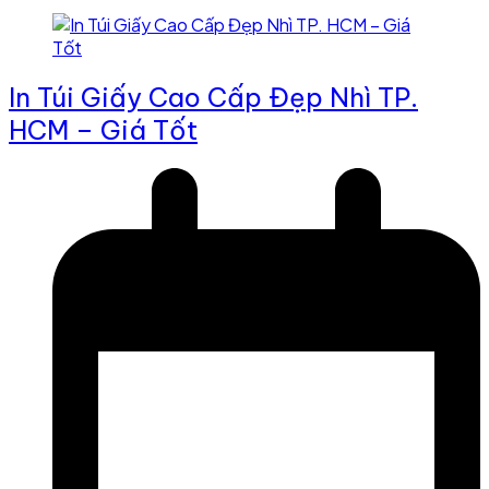
In Túi Giấy Cao Cấp Đẹp Nhì TP.
HCM – Giá Tốt