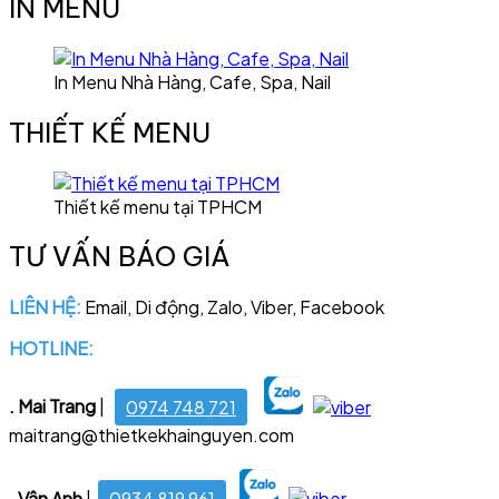
IN MENU
In Menu Nhà Hàng, Cafe, Spa, Nail
THIẾT KẾ MENU
Thiết kế menu tại TPHCM
TƯ VẤN BÁO GIÁ
LIÊN HỆ:
Email, Di động, Zalo, Viber, Facebook
HOTLINE:
028 6681 4221
. Mai Trang
|
0974 748 721
maitrang@thietkekhainguyen.com
. Vân Anh
|
0934 819 961