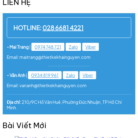
LIÊN HỆ
HOTLINE:
028 6681 4221
- Mai Trang
|
0974 748 721
Zalo
Viber
Email: maitrang@thietkekhainguyen.com
- Vân Anh
|
0934 819 961
Zalo
Viber
Email: vananh@thietkekhainguyen.com
Địa chỉ:
210/9C Hồ Văn Huê, Phường Đức Nhuận, TP Hồ Chí
Minh.
Bài Viết Mới