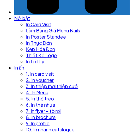
Nổi bật
In Card Visit
Làm Bảng Giá Menu Nails
In Poster Standee
In Thực Đơn
Kẹp Hóa Đơn
Thiết Kế Logo
In Lót Ly
In ấn
1. In card visit
2. In voucher
3. In thiệp mời thiệp cưới
4. In Menu
5. In thẻ treo
6. In thẻ nhựa
7. In flyer – tờ rơi
8. In brochure
9. In profile
10. In nhanh catalogue