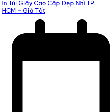
In Túi Giấy Cao Cấp Đẹp Nhì TP.
HCM – Giá Tốt