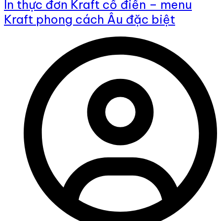
In thực đơn Kraft cổ điển – menu
Kraft phong cách Âu đặc biệt