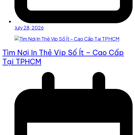
July 28, 2026
Tìm Nơi In Thẻ Vip Số Ít – Cao Cấp
Tại TPHCM