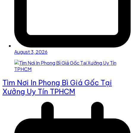
August 3, 2026
Tìm Nơi In Phong Bì Giá Gốc Tại
Xưởng Uy Tín TPHCM