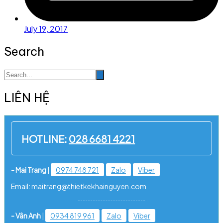
July 19, 2017
Search
LIÊN HỆ
HOTLINE:
028 6681 4221
- Mai Trang
|
0974 748 721
Zalo
Viber
Email: maitrang@thietkekhainguyen.com
- Vân Anh
|
0934 819 961
Zalo
Viber