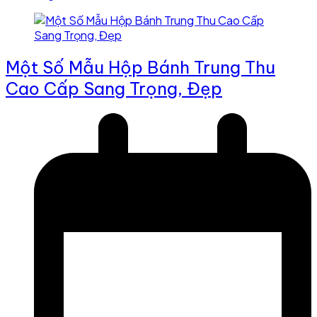
Một Số Mẫu Hộp Bánh Trung Thu
Cao Cấp Sang Trọng, Đẹp