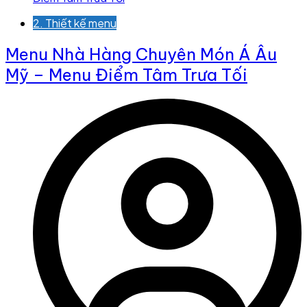
2. Thiết kế menu
Menu Nhà Hàng Chuyên Món Á Âu
Mỹ – Menu Điểm Tâm Trưa Tối