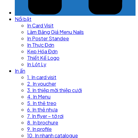
Nổi bật
In Card Visit
Làm Bảng Giá Menu Nails
In Poster Standee
In Thực Đơn
Kẹp Hóa Đơn
Thiết Kế Logo
In Lót Ly
In ấn
1. In card visit
2. In voucher
3. In thiệp mời thiệp cưới
4. In Menu
5. In thẻ treo
6. In thẻ nhựa
7. In flyer – tờ rơi
8. In brochure
9. In profile
10. In nhanh catalogue