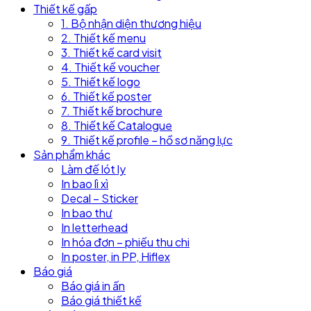
Thiết kế gấp
1. Bộ nhận diện thương hiệu
2. Thiết kế menu
3. Thiết kế card visit
4. Thiết kế voucher
5. Thiết kế logo
6. Thiết kế poster
7. Thiết kế brochure
8. Thiết kế Catalogue
9. Thiết kế profile – hồ sơ năng lực
Sản phẩm khác
Làm đế lót ly
In bao lì xì
Decal – Sticker
In bao thư
In letterhead
In hóa đơn – phiếu thu chi
In poster, in PP, Hiflex
Báo giá
Báo giá in ấn
Báo giá thiết kế