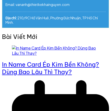
Email: vananh@thietkekhainguyen.com
Địa chỉ:
210/9C Hồ Văn Huê, Phường Đức Nhuận, TP Hồ Chí
Minh.
Bài Viết Mới
In Name Card Ép Kim Bền Không?
Dùng Bao Lâu Thì Thay?