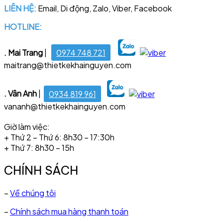
LIÊN HỆ:
Email, Di động, Zalo, Viber, Facebook
HOTLINE:
028 6681 4221
. Mai Trang
|
0974 748 721
maitrang@thietkekhainguyen.com
. Vân Anh
|
0934 819 961
vananh@thietkekhainguyen.com
Giờ làm việc:
+ Thứ 2 – Thứ 6: 8h30 – 17:30h
+ Thứ 7: 8h30 – 15h
CHÍNH SÁCH
–
Về chúng tôi
–
Chính sách mua hàng thanh toán