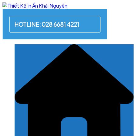
Skip
to
content
HOTLINE:
028 6681 4221