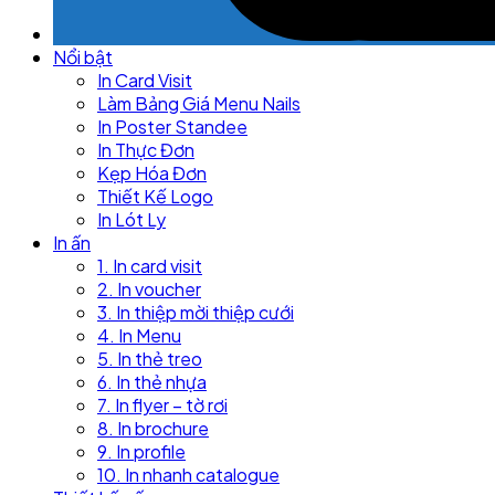
Nổi bật
In Card Visit
Làm Bảng Giá Menu Nails
In Poster Standee
In Thực Đơn
Kẹp Hóa Đơn
Thiết Kế Logo
In Lót Ly
In ấn
1. In card visit
2. In voucher
3. In thiệp mời thiệp cưới
4. In Menu
5. In thẻ treo
6. In thẻ nhựa
7. In flyer – tờ rơi
8. In brochure
9. In profile
10. In nhanh catalogue