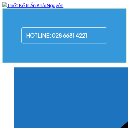
Skip
to
content
HOTLINE:
028 6681 4221