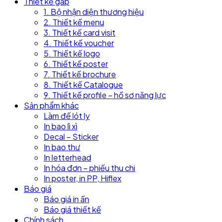
Thiết kế gấp
1. Bộ nhận diện thương hiệu
2. Thiết kế menu
3. Thiết kế card visit
4. Thiết kế voucher
5. Thiết kế logo
6. Thiết kế poster
7. Thiết kế brochure
8. Thiết kế Catalogue
9. Thiết kế profile – hồ sơ năng lực
Sản phẩm khác
Làm đế lót ly
In bao lì xì
Decal – Sticker
In bao thư
In letterhead
In hóa đơn – phiếu thu chi
In poster, in PP, Hiflex
Báo giá
Báo giá in ấn
Báo giá thiết kế
Chính sách