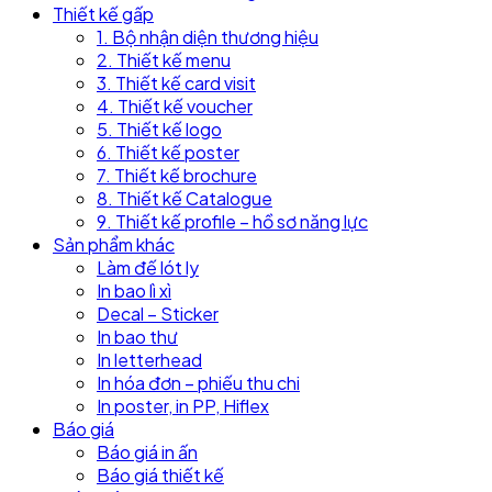
Thiết kế gấp
1. Bộ nhận diện thương hiệu
2. Thiết kế menu
3. Thiết kế card visit
4. Thiết kế voucher
5. Thiết kế logo
6. Thiết kế poster
7. Thiết kế brochure
8. Thiết kế Catalogue
9. Thiết kế profile – hồ sơ năng lực
Sản phẩm khác
Làm đế lót ly
In bao lì xì
Decal – Sticker
In bao thư
In letterhead
In hóa đơn – phiếu thu chi
In poster, in PP, Hiflex
Báo giá
Báo giá in ấn
Báo giá thiết kế