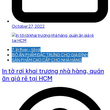
October 27, 2022
7. In flyer - tờ rơi
BỘ ẤN PHẨM ĐẶC TRƯNG CHO GIA ĐÌNH
SẢN PHẨM CAO CẤP CHO NHÀ HÀNG
In tờ rơi khai trương nhà hàng, quán
ăn giá rẻ tại HCM