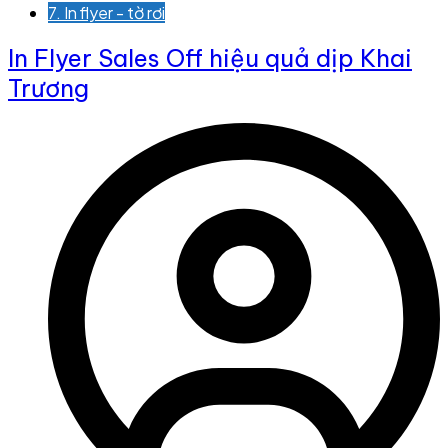
7. In flyer - tờ rơi
In Flyer Sales Off hiệu quả dịp Khai
Trương