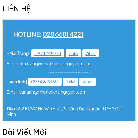
LIÊN HỆ
HOTLINE:
028 6681 4221
- Mai Trang
|
0974 748 721
Zalo
Viber
Email: maitrang@thietkekhainguyen.com
- Vân Anh
|
0934 819 961
Zalo
Viber
Email: vananh@thietkekhainguyen.com
Địa chỉ:
210/9C Hồ Văn Huê, Phường Đức Nhuận, TP Hồ Chí
Minh.
Bài Viết Mới