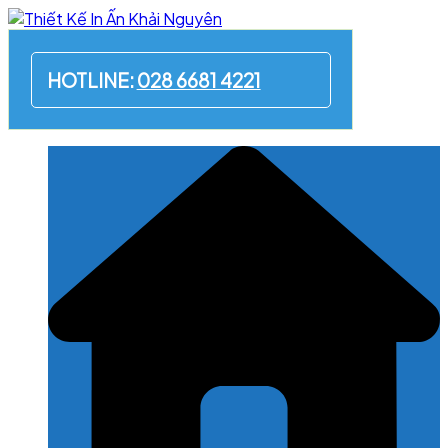
Skip
to
content
HOTLINE:
028 6681 4221