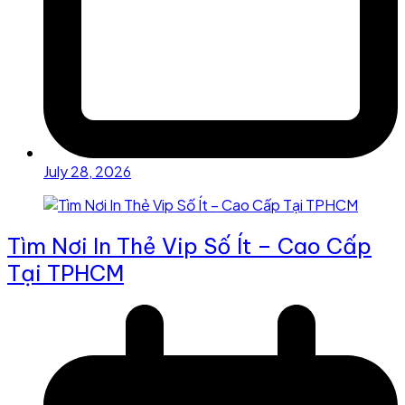
July 28, 2026
Tìm Nơi In Thẻ Vip Số Ít – Cao Cấp
Tại TPHCM