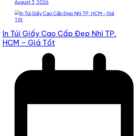
August 3, 2026
In Túi Giấy Cao Cấp Đẹp Nhì TP.
HCM – Giá Tốt