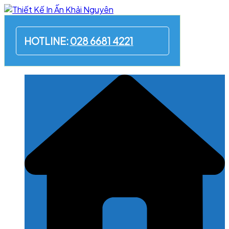
Skip
to
content
HOTLINE:
028 6681 4221