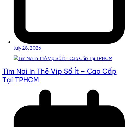
July 28, 2026
Tìm Nơi In Thẻ Vip Số Ít – Cao Cấp
Tại TPHCM