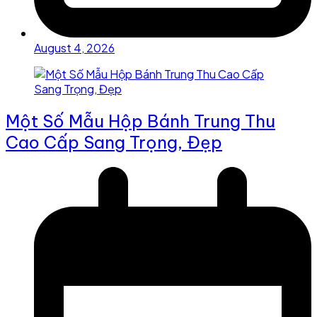
August 4, 2026
Một Số Mẫu Hộp Bánh Trung Thu
Cao Cấp Sang Trọng, Đẹp