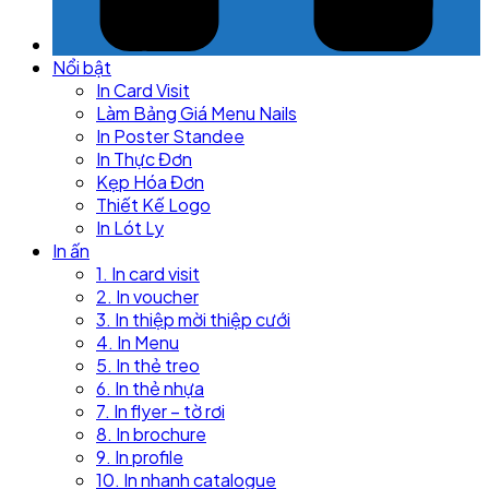
Nổi bật
In Card Visit
Làm Bảng Giá Menu Nails
In Poster Standee
In Thực Đơn
Kẹp Hóa Đơn
Thiết Kế Logo
In Lót Ly
In ấn
1. In card visit
2. In voucher
3. In thiệp mời thiệp cưới
4. In Menu
5. In thẻ treo
6. In thẻ nhựa
7. In flyer – tờ rơi
8. In brochure
9. In profile
10. In nhanh catalogue