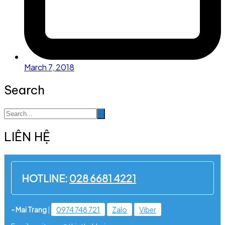
March 7, 2018
Search
LIÊN HỆ
HOTLINE:
028 6681 4221
- Mai Trang
|
0974 748 721
Zalo
Viber