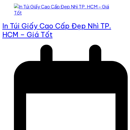
In Túi Giấy Cao Cấp Đẹp Nhì TP.
HCM – Giá Tốt