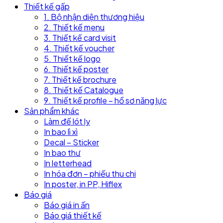
Thiết kế gấp
1. Bộ nhận diện thương hiệu
2. Thiết kế menu
3. Thiết kế card visit
4. Thiết kế voucher
5. Thiết kế logo
6. Thiết kế poster
7. Thiết kế brochure
8. Thiết kế Catalogue
9. Thiết kế profile – hồ sơ năng lực
Sản phẩm khác
Làm đế lót ly
In bao lì xì
Decal – Sticker
In bao thư
In letterhead
In hóa đơn – phiếu thu chi
In poster, in PP, Hiflex
Báo giá
Báo giá in ấn
Báo giá thiết kế