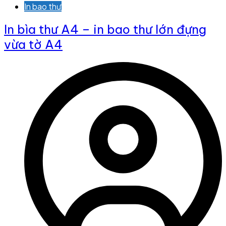
In bao thư
In bìa thư A4 – in bao thư lớn đựng
vừa tờ A4