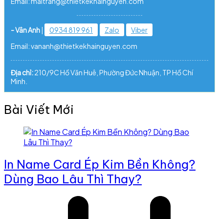
Email: maitrang@thietkekhainguyen.com
- Vân Anh
|
0934 819 961
Zalo
Viber
Email: vananh@thietkekhainguyen.com
Địa chỉ:
210/9C Hồ Văn Huê, Phường Đức Nhuận, TP Hồ Chí
Minh.
Bài Viết Mới
In Name Card Ép Kim Bền Không?
Dùng Bao Lâu Thì Thay?