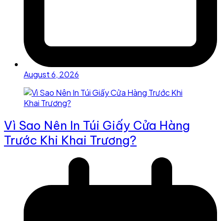
August 6, 2026
Vì Sao Nên In Túi Giấy Cửa Hàng
Trước Khi Khai Trương?