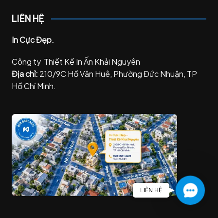
LIÊN HỆ
In Cực Đẹp.
Công ty Thiết Kế In Ấn Khải Nguyên
Địa chỉ:
210/9C Hồ Văn Huê, Phường Đức Nhuận, TP
Hồ Chí Minh.
C
LIÊN HỆ
o
n