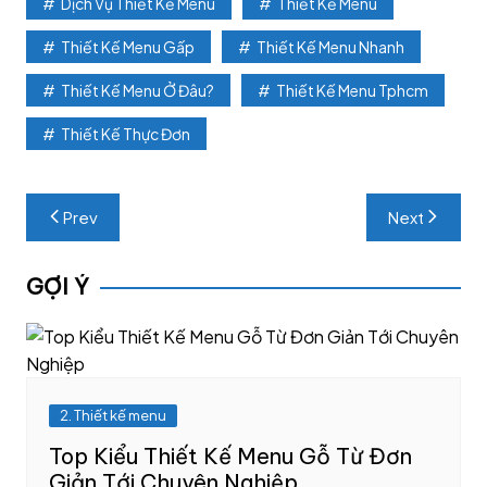
Dịch Vụ Thiết Kế Menu
Thiết Kế Menu
Thiết Kế Menu Gấp
Thiết Kế Menu Nhanh
Thiết Kế Menu Ở Đâu?
Thiết Kế Menu Tphcm
Thiết Kế Thực Đơn
Post
Prev
Next
navigation
GỢI Ý
2. Thiết kế menu
Top Kiểu Thiết Kế Menu Gỗ Từ Đơn
Giản Tới Chuyên Nghiệp