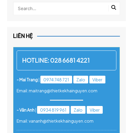
LIÊN HỆ
HOTLINE:
028 6681 4221
- Mai Trang
|
0974 748 721
Zalo
Viber
Email: maitrang@thietkekhainguyen.com
- Vân Anh
|
0934 819 961
Zalo
Viber
Email: vananh@thietkekhainguyen.com