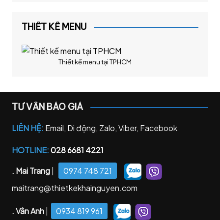
THIẾT KẾ MENU
Thiết kế menu tại TPHCM
TƯ VẤN BÁO GIÁ
LIÊN HỆ:
Email, Di động, Zalo, Viber, Facebook
HOTLINE:
028 6681 4221
. Mai Trang
|
0974 748 721
maitrang@thietkekhainguyen.com
. Vân Anh
|
0934 819 961