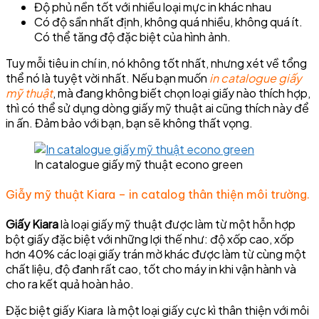
Độ phủ nền tốt với nhiều loại mực in khác nhau
Có độ sần nhất định, không quá nhiều, không quá ít.
Có thể tăng độ đặc biệt của hình ảnh.
Tuy mỗi tiêu in chí in, nó không tốt nhất, nhưng xét về tổng
thể nó là tuyệt vời nhất. Nếu bạn muốn
in catalogue giấy
mỹ thuật
, mà đang không biết chọn loại giấy nào thích hợp,
thì có thể sử dụng dòng giấy mỹ thuật ai cũng thích này để
in ấn. Đảm bảo với bạn, bạn sẽ không thất vọng.
In catalogue giấy mỹ thuật econo green
Giẫy mỹ thuật Kiara – in catalog thân thiện môi trường.
Giấy Kiara
là loại giấy mỹ thuật được làm từ một hỗn hợp
bột giấy đặc biệt với những lợi thế như: độ xốp cao, xốp
hơn 40% các loại giấy trán mờ khác được làm từ cùng một
chất liệu, độ đanh rất cao, tốt cho máy in khi vận hành và
cho ra kết quả hoàn hảo.
Đặc biệt giấy Kiara là một loại giấy cực kì thân thiện với môi