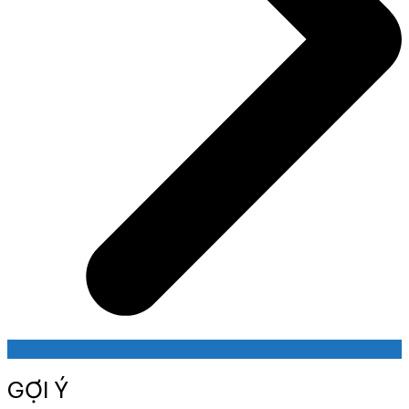
GỢI Ý