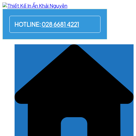
Skip
to
content
HOTLINE:
028 6681 4221