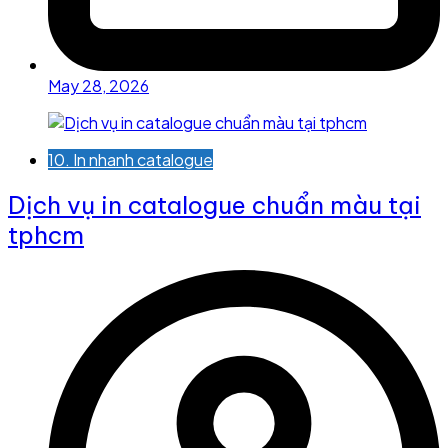
May 28, 2026
10. In nhanh catalogue
Dịch vụ in catalogue chuẩn màu tại
tphcm