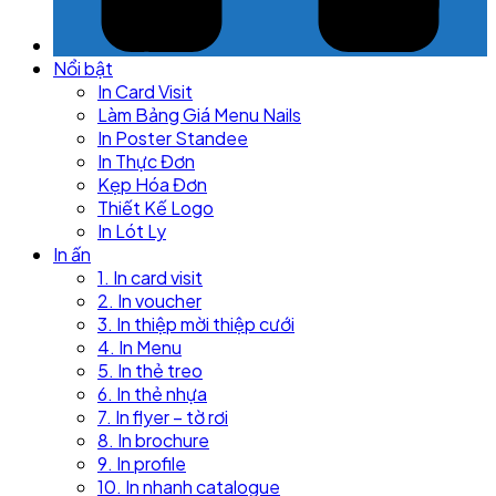
Nổi bật
In Card Visit
Làm Bảng Giá Menu Nails
In Poster Standee
In Thực Đơn
Kẹp Hóa Đơn
Thiết Kế Logo
In Lót Ly
In ấn
1. In card visit
2. In voucher
3. In thiệp mời thiệp cưới
4. In Menu
5. In thẻ treo
6. In thẻ nhựa
7. In flyer – tờ rơi
8. In brochure
9. In profile
10. In nhanh catalogue