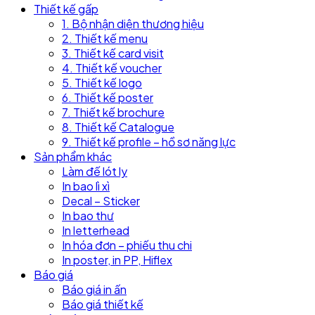
Thiết kế gấp
1. Bộ nhận diện thương hiệu
2. Thiết kế menu
3. Thiết kế card visit
4. Thiết kế voucher
5. Thiết kế logo
6. Thiết kế poster
7. Thiết kế brochure
8. Thiết kế Catalogue
9. Thiết kế profile – hồ sơ năng lực
Sản phẩm khác
Làm đế lót ly
In bao lì xì
Decal – Sticker
In bao thư
In letterhead
In hóa đơn – phiếu thu chi
In poster, in PP, Hiflex
Báo giá
Báo giá in ấn
Báo giá thiết kế