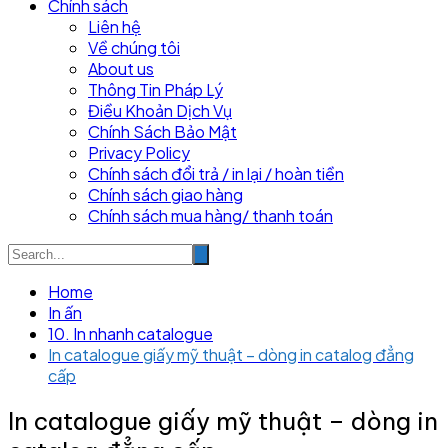
Chính sách
Liên hệ
Về chúng tôi
About us
Thông Tin Pháp Lý
Điều Khoản Dịch Vụ
Chính Sách Bảo Mật
Privacy Policy
Chính sách đổi trả / in lại / hoàn tiền
Chính sách giao hàng
Chính sách mua hàng/ thanh toán
Home
In ấn
10. In nhanh catalogue
In catalogue giấy mỹ thuật – dòng in catalog đẳng
cấp
In catalogue giấy mỹ thuật – dòng in