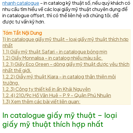
nhanh catalogue
– in catalog kỹ thuật số, nếu quý khách có
nhu cầu tìm hiểu về các loại giấy mỹ thuật chuyên dụng để
in catalogue offset, thì có thể liên hệ với chúng tôi, để
được tư vấn kỹ hơn.
Tóm Tắt Nội Dung
1)
In catalogue giấy mỹ thuật – loại giấy mỹ thuật thích hợp
nhất
1.1)
Giấy mỹ thuật Safari – in catalogue bóng mịn
1.2)
Giấy Monnalisa – in catalog nhiều màu sắc.
1.2.1)
Giấy Eco Green – dòng giấy mỹ thuật được yêu thích
nhất thế giới.
1.2.2)
Giẫy mỹ thuật Kiara – in catalog thân thiện môi
trường.
1.2.3)
Công ty thiết kế in ấn Khải Nguyên
1.2.4)
210/9c Hồ Văn Huê – P.9 – Quận Phú Nhuận
1.3)
Xem thêm các bài viết liên quan:
In catalogue giấy mỹ thuật – loại
giấy mỹ thuật thích hợp nhất