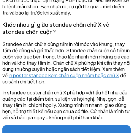
ở kích thước thực, định dạng PDF hoặc AI. Nếu file RGB sẽ
bị lệch màu khi in. Bạn chưa rõ, cứ gửi file qua – mình kiểm
tra và báo lại trước khi xuất máy.
Khác nhau gì giữa standee chân chữ X và
standee chân cuộn?
Standee chân chữ X dùng tấm in rời móc vào khung, thay
tấm dễ dàng và giá thấp hơn. Standee chân cuộn có tấm in
cuộn vào trục bên trong, tháo lắp nhanh hơn nhưng giá cao
hơn và khó thay tấm in. Chân chữ X phù hợp khi cần thay nội
dung thường xuyên hoặc ngân sách tiết kiệm. Xem thêm
về
in poster standee kèm chân cuộn nhôm hoặc chữ X
để
so sánh chi tiết hơn.
In standee poster chân chữ X phù hợp với hầu hết nhu cầu
quảng cáo tại điểm bán, sự kiện và hội nghị. Nhẹ, gọn, dễ
thay tấm in, chi phí hợp lý. Xưởng mình in nhanh, giao đúng
hẹn, hỗ trợ thiết kế nếu bạn chưa có file. Cứ nhắn là mình tư
vấn và báo giá ngay – không mất phí tham khảo.