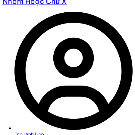
Nhôm Hoặc Chữ X
TrieuAnh Lien