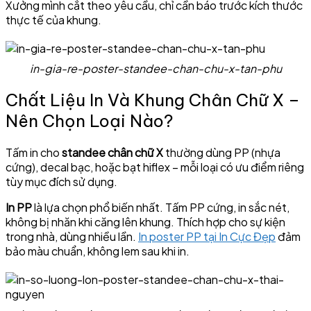
Xưởng mình cắt theo yêu cầu, chỉ cần báo trước kích thước
thực tế của khung.
in-gia-re-poster-standee-chan-chu-x-tan-phu
Chất Liệu In Và Khung Chân Chữ X –
Nên Chọn Loại Nào?
Tấm in cho
standee chân chữ X
thường dùng PP (nhựa
cứng), decal bạc, hoặc bạt hiflex – mỗi loại có ưu điểm riêng
tùy mục đích sử dụng.
In PP
là lựa chọn phổ biến nhất. Tấm PP cứng, in sắc nét,
không bị nhăn khi căng lên khung. Thích hợp cho sự kiện
trong nhà, dùng nhiều lần.
In poster PP tại In Cực Đẹp
đảm
bảo màu chuẩn, không lem sau khi in.