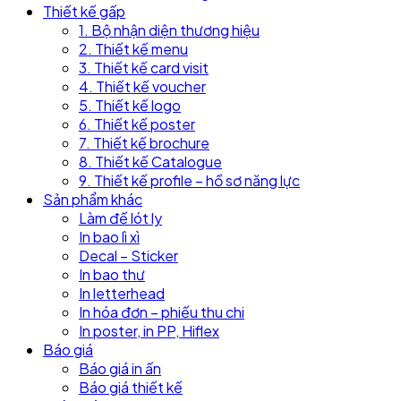
Thiết kế gấp
1. Bộ nhận diện thương hiệu
2. Thiết kế menu
3. Thiết kế card visit
4. Thiết kế voucher
5. Thiết kế logo
6. Thiết kế poster
7. Thiết kế brochure
8. Thiết kế Catalogue
9. Thiết kế profile – hồ sơ năng lực
Sản phẩm khác
Làm đế lót ly
In bao lì xì
Decal – Sticker
In bao thư
In letterhead
In hóa đơn – phiếu thu chi
In poster, in PP, Hiflex
Báo giá
Báo giá in ấn
Báo giá thiết kế