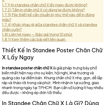
1.7.1)
In standee chân chữ X lấy ngay được không?
1.7.2)
Tấm in chân chữ X có dùng lại được không?
1.7.3)
File thiết kế cần chuẩn bị như thế nào để in đúng
màu?
1.7.4)
Khác nhau gì giữa standee chân chữ X và standee
chân cuộn?
1.8)
Liên hệ ngay — Báo giá trong 10 phút
1.8.1)
Xem thêm các bài viết liên quan:
Thiết Kế In Standee Poster Chân Chữ
X Lấy Ngay
In standee poster chân chữ X
là giải pháp trưng bày phổ
biến nhất hiện nay cho sự kiện, hội nghị, khai trương và
quảng cáo tại điểm bán. Khung chân chữ X nhẹ, gọn, dễ lắp
ráp và tháo rời trong vài phút. Mình nhận in tại xưởng, giao
nhanh trong ngày tại TPHCM. Bạn cần số lượng ít hay nhiều
đều được – không ép đơn tối thiểu.
In Standee Chân Chữ X Là Gì? Dùng