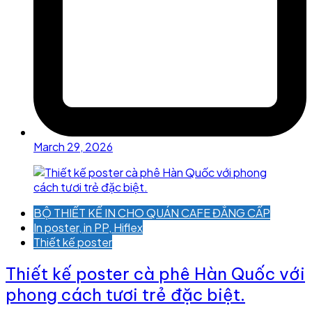
March 29, 2026
BỘ THIẾT KẾ IN CHO QUÁN CAFE ĐẲNG CẤP
In poster, in PP, Hiflex
Thiết kế poster
Thiết kế poster cà phê Hàn Quốc với
phong cách tươi trẻ đặc biệt.