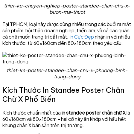
thiet-ke-chuyen-nghiep-poster-standee-chan-chu-x-
buon-ma-thuot
Tại TPHCM, loại này được dùng nhiều trong các buổi ra mắt
sản phẩm, hội thảo doanh nghiệp, triển lãm, và cả các quán
cà phê muốn trang trí bắt mắt.
In Cực Đẹp
nhận in với nhiều
kích thước, từ 60×160cm đến 80×180cm theo yêu cầu.
thiet-ke-poster-standee-chan-chu-x-phuong-binh-
trung-dong
Kích Thước In Standee Poster Chân
Chữ X Phổ Biến
Kích thước chuẩn nhất của
in standee poster chân chữ X
là
60×160cm và 80×180cm – hai cỡ này ăn khớp với hầu hết
khung chân X bán sẵn trên thị trường.