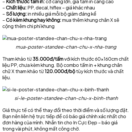
–
Kích thước tấm in:
cỡ càng lớn, giá tấm in càng cao
–
Chất liệu:
PP, decal, hiflex – giá khác nhau
–
Số lượng:
in nhiều giá mỗi bộ giảm đáng kể
–
Có kèm khung hay không:
mua thêm khung chân X sẽ
cộng thêm chi phí khung
mua-poster-standee-chan-chu-x-nha-trang
Tham khảo từ
35.000đ/tấm
với kích thước 60×160cm chất
liệu PP, chưa kèm khung. Bộ combo tấm in + khung chân
chữ X tham khảo từ
120.000đ/bộ
tùy kích thước và chất
liệu.
si-le-poster-standee-chan-chu-x-binh-thanh
Giá thực tế có thể thay đổi theo thời điểm và số lượng đặt.
Bạn nên liên hệ trực tiếp để có báo giá chính xác nhất cho
đơn hàng của mình. Nhắn tin cho In Cực Đẹp – báo giá
trong vài phút, không mất công chờ.