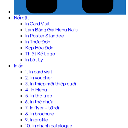
Nổi bật
In Card Visit
Làm Bảng Giá Menu Nails
In Poster Standee
In Thực Đơn
Kẹp Hóa Đơn
Thiết Kế Logo
In Lót Ly
In ấn
1. In card visit
2. In voucher
3. In thiệp mời thiệp cưới
4. In Menu
5. In thẻ treo
6. In thẻ nhựa
7. In flyer – tờ rơi
8. In brochure
9. In profile
10. In nhanh catalogue