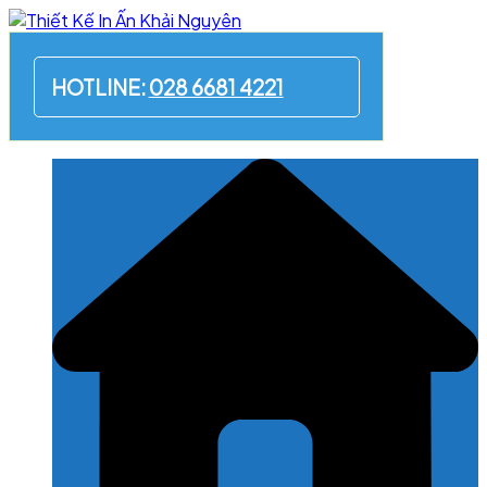
Skip
to
content
HOTLINE:
028 6681 4221