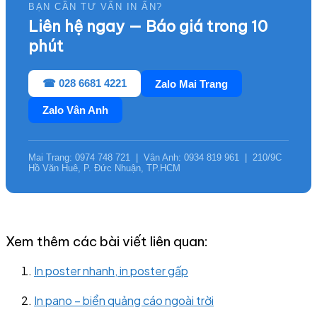
BẠN CẦN TƯ VẤN IN ẤN?
Liên hệ ngay — Báo giá trong 10
phút
☎ 028 6681 4221
Zalo Mai Trang
Zalo Vân Anh
Mai Trang: 0974 748 721 | Vân Anh: 0934 819 961 | 210/9C
Hồ Văn Huê, P. Đức Nhuận, TP.HCM
Xem thêm các bài viết liên quan:
In poster nhanh, in poster gấp
In pano – biển quảng cáo ngoài trời