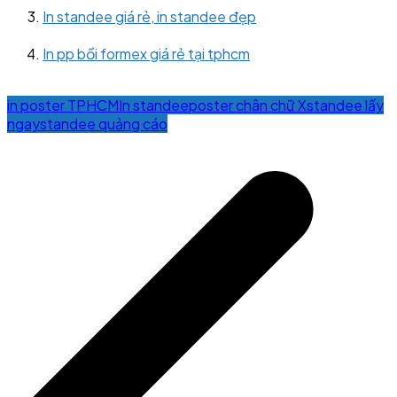
In standee giá rẻ, in standee đẹp
In pp bồi formex giá rẻ tại tphcm
in poster TPHCM
In standee
poster chân chữ X
standee lấy
ngay
standee quảng cáo
Post
navigation