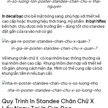
in-so-luong-lon-poster-standee-chan-chu-x-thai-
nguyen
In decal bạc
cho bề mặt bóng sang, phù hợp với thiết kế
cao cấp hoặc thương hiệu thời trang, mỹ phẩm.
In bạt hiflex
bền hơn, chịu được môi trường ẩm – dùng tốt cho standee
đặt gần cửa ra vào nơi có gió.
in-gia-re-poster-standee-chan-chu-x-quan-7
Về khung chân chữ X: có loại nhôm bạc thông thường và
loại nhôm đen cao cấp. Khung nhôm đen hợp với thiết kế
tối giản, phong cách hiện đại. Mình có thể cung cấp cả bộ
khung lẫn tấm in nếu bạn cần.
nha-in-poster-standee-chan-chu-x-so-luong-nho
Quy Trình In Standee Chân Chữ X