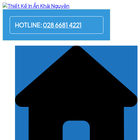
Skip
to
content
HOTLINE:
028 6681 4221