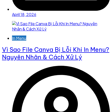
April 18, 2026
In Menu
Vì Sao File Canva Bị Lỗi Khi In Menu?
Nguyên Nhân & Cách Xử Lý