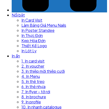
Nổi bật
In Card Visit
Làm Bảng Giá Menu Nails
In Poster Standee
In Thực Đơn
Kẹp Hóa Đơn
Thiết Kế Logo
In Lót Ly
In ấn
1. In card visit
2. In voucher
3. In thiệp mời thiệp cưới
4. In Menu
5. In thẻ treo
6. In thẻ nhựa
7. In flyer – tờ rơi
8. In brochure
9. In profile
10. In nhanh catalogue