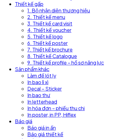
Thiết kế gấp
1. Bộ nhận diện thương hiệu
2. Thiết kế menu
3. Thiết kế card visit
4. Thiết kế voucher
5. Thiết kế logo
6. Thiết kế poster
7. Thiết kế brochure
8. Thiết kế Catalogue
9. Thiết kế profile – hồ sơ năng lực
Sản phẩm khác
Làm đế lót ly
In bao lì xì
Decal – Sticker
In bao thư
In letterhead
In hóa đơn – phiếu thu chi
In poster, in PP, Hiflex
Báo giá
Báo giá in ấn
Báo giá thiết kế