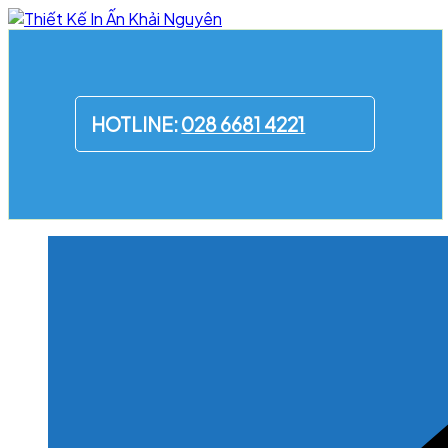
Skip
to
content
HOTLINE:
028 6681 4221