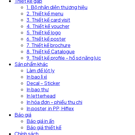
Thiết kế gấp
1. Bộ nhận diện thương hiệu
2. Thiết kế menu
3. Thiết kế card visit
4. Thiết kế voucher
5. Thiết kế logo
6. Thiết kế poster
7. Thiết kế brochure
8. Thiết kế Catalogue
9. Thiết kế profile – hồ sơ năng lực
Sản phẩm khác
Làm đế lót ly
In bao lì xì
Decal – Sticker
In bao thư
In letterhead
In hóa đơn – phiếu thu chi
In poster, in PP, Hiflex
Báo giá
Báo giá in ấn
Báo giá thiết kế
Chính sách