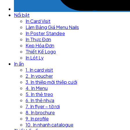
Nổi bật
In Card Visit
Làm Bảng Giá Menu Nails
In Poster Standee
In Thực Đơn
Kẹp Hóa Đơn
Thiết Kế Logo
In Lót Ly
In ấn
1. In card visit
2. In voucher
3. In thiệp mời thiệp cưới
4. In Menu
5. In thẻ treo
6. In thẻ nhựa
7. In flyer – tờ rơi
8. In brochure
9. In profile
10. In nhanh catalogue