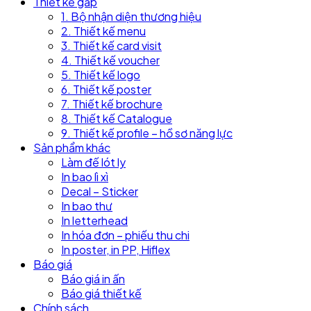
Thiết kế gấp
1. Bộ nhận diện thương hiệu
2. Thiết kế menu
3. Thiết kế card visit
4. Thiết kế voucher
5. Thiết kế logo
6. Thiết kế poster
7. Thiết kế brochure
8. Thiết kế Catalogue
9. Thiết kế profile – hồ sơ năng lực
Sản phẩm khác
Làm đế lót ly
In bao lì xì
Decal – Sticker
In bao thư
In letterhead
In hóa đơn – phiếu thu chi
In poster, in PP, Hiflex
Báo giá
Báo giá in ấn
Báo giá thiết kế
Chính sách