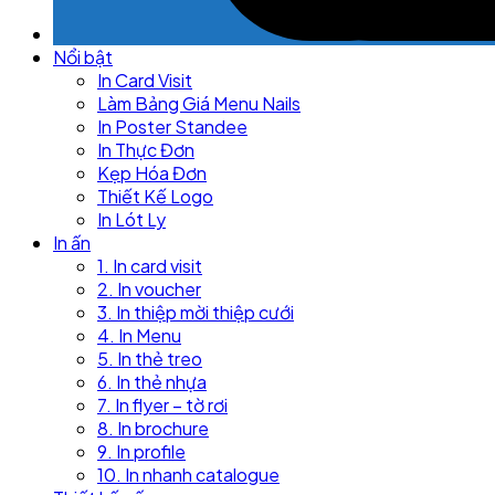
Nổi bật
In Card Visit
Làm Bảng Giá Menu Nails
In Poster Standee
In Thực Đơn
Kẹp Hóa Đơn
Thiết Kế Logo
In Lót Ly
In ấn
1. In card visit
2. In voucher
3. In thiệp mời thiệp cưới
4. In Menu
5. In thẻ treo
6. In thẻ nhựa
7. In flyer – tờ rơi
8. In brochure
9. In profile
10. In nhanh catalogue