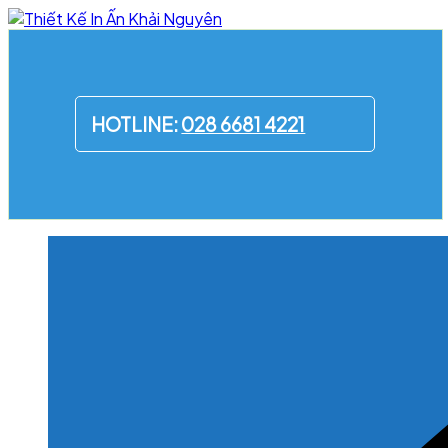
Skip
to
content
HOTLINE:
028 6681 4221