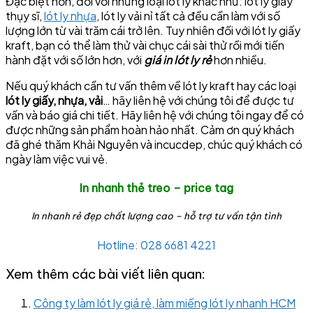
Đặc biệt hơn, đối với những loại lót ly khác như: lót ly giấy
thụy sĩ,
lót ly nhựa
, lót ly vải nỉ tất cả đều cần làm với số
lượng lớn từ vài trăm cái trở lên. Tuy nhiên đối với lót ly giấy
kraft, bạn có thể làm thử vài chục cái sài thử rồi mới tiến
hành đặt với số lớn hơn, với
giá in lót ly rẻ
hơn nhiều.
Nếu quý khách cần tư vấn thêm về lót ly kraft hay các loại
lót ly giấy, nhựa, vải
… hãy liên hệ với chúng tôi để được tư
vấn và báo giá chi tiết. Hãy liên hệ với chúng tôi ngay để có
được những sản phẩm hoàn hảo nhất. Cảm ơn quý khách
đã ghé thăm Khải Nguyên và incucdep, chúc quý khách có
ngày làm việc vui vẻ.
In nhanh thẻ treo – price tag
In nhanh rẻ đẹp chất lượng cao – hỗ trợ tư vấn tận tình
Hotline: 028 6681 4221
Xem thêm các bài viết liên quan:
Công ty làm lót ly giá rẻ, làm miếng lót ly nhanh HCM