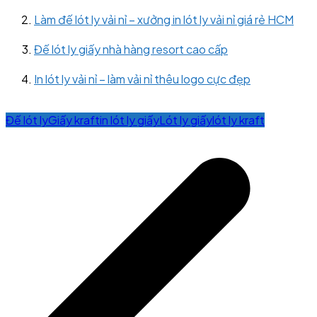
Làm đế lót ly vải nỉ – xưởng in lót ly vải nỉ giá rẻ HCM
Đế lót ly giấy nhà hàng resort cao cấp
In lót ly vải nỉ – làm vải nỉ thêu logo cực đẹp
Đế lót ly
Giấy kraft
in lót ly giấy
Lót ly giấy
lót ly kraft
Post
navigation