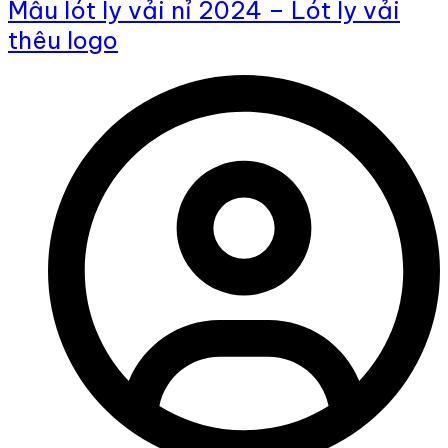
Mẫu lót ly vải nỉ 2024 – Lót ly vải
thêu logo