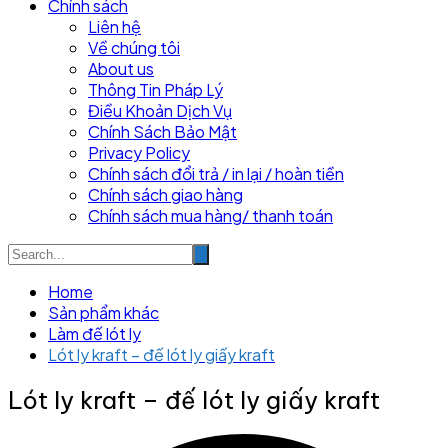
Chính sách
Liên hệ
Về chúng tôi
About us
Thông Tin Pháp Lý
Điều Khoản Dịch Vụ
Chính Sách Bảo Mật
Privacy Policy
Chính sách đổi trả / in lại / hoàn tiền
Chính sách giao hàng
Chính sách mua hàng/ thanh toán
Home
Sản phẩm khác
Làm đế lót ly
Lót ly kraft – đế lót ly giấy kraft
Lót ly kraft – đế lót ly giấy kraft