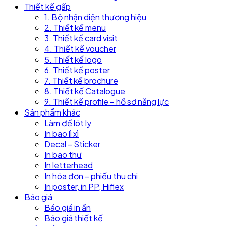
Thiết kế gấp
1. Bộ nhận diện thương hiệu
2. Thiết kế menu
3. Thiết kế card visit
4. Thiết kế voucher
5. Thiết kế logo
6. Thiết kế poster
7. Thiết kế brochure
8. Thiết kế Catalogue
9. Thiết kế profile – hồ sơ năng lực
Sản phẩm khác
Làm đế lót ly
In bao lì xì
Decal – Sticker
In bao thư
In letterhead
In hóa đơn – phiếu thu chi
In poster, in PP, Hiflex
Báo giá
Báo giá in ấn
Báo giá thiết kế