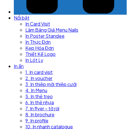
Nổi bật
In Card Visit
Làm Bảng Giá Menu Nails
In Poster Standee
In Thực Đơn
Kẹp Hóa Đơn
Thiết Kế Logo
In Lót Ly
In ấn
1. In card visit
2. In voucher
3. In thiệp mời thiệp cưới
4. In Menu
5. In thẻ treo
6. In thẻ nhựa
7. In flyer – tờ rơi
8. In brochure
9. In profile
10. In nhanh catalogue