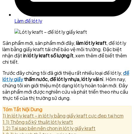
Làm đế lót ly
Sản phẩm mới, sản phẩm mới đây,
làm lót ly kraft
, đế lót ly
làm bằng giấy kraft tái chế bảo vệ môi trường. Đặc biệt
nhận đặt
in lót ly kraft số lượng ít
, xem thêm để biết thêm
chi tiết.
Trước đây chúng tôi đã giới thiệu rất nhiều loại đế lót ly,
đế
lót ly giấy
thấm nước, đế lót ly nhựa, lót ly vải n
ỉ. Hôm nay,
chúng tôi xin giới thiệu một dạng lót ly hoàn toàn mới. Đây
sản phẩm mới được nghiên cứu và phát triển theo nhu cầu
thực tế của thị trường sử dụng.
Tóm Tắt Nội Dung
1)
In lót ly kraft – in lót ly bằng giấy kraft cực đẹp tại hcm
1.1)
Thông số kỹ thuật lót ly kraft
1.2)
Tại sao bên nên chọn in lót ly giấy kraft