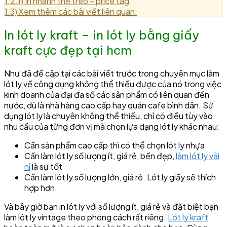
1.2.1)
In nhanh thẻ treo – price tag
1.3)
Xem thêm các bài viết liên quan:
In lót ly kraft – in lót ly bằng giấy
kraft cực đẹp tại hcm
Như đã đề cập tại các bài viết trước trong chuyên mục làm
lót ly về công dụng không thể thiếu được của nó trong việc
kinh doanh của đại đa số các sản phẩm có liên quan đến
nước, dù là nhà hàng cao cấp hay quán cafe bình dân. Sử
dụng lót ly là chuyên không thể thiếu, chỉ có điều tùy vào
nhu cầu của từng đơn vị mà chọn lựa dạng lót ly khác nhau:
Cần sản phẩm cao cấp thì có thể chọn lót ly nhựa.
Cần làm lót ly số lượng ít, giá rẻ, bền đẹp,
làm lót ly vải
nỉ
là sự tốt
Cần làm lót ly số lượng lớn, giá rẻ. Lót ly giấy sẽ thích
hợp hơn.
Và bây giờ bạn in lót ly với số lượng ít, giá rẻ và đặt biệt bạn
làm lót ly vintage theo phong cách rất riêng.
Lót ly kraft