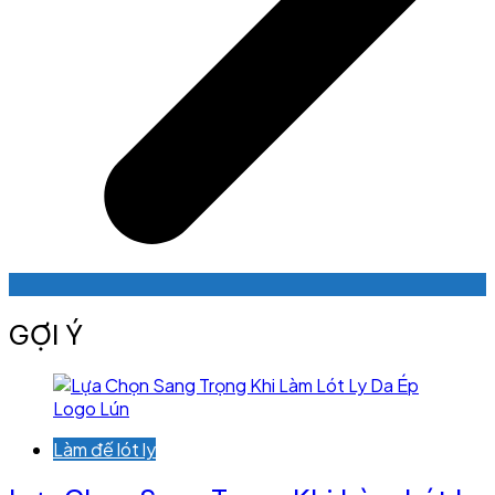
GỢI Ý
Làm đế lót ly