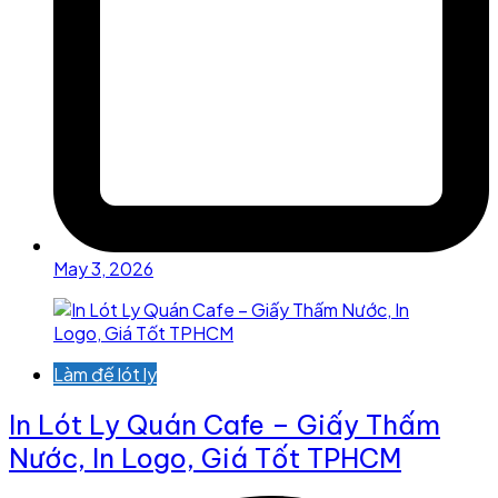
May 3, 2026
Làm đế lót ly
In Lót Ly Quán Cafe – Giấy Thấm
Nước, In Logo, Giá Tốt TPHCM