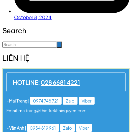
October 8, 2024
Search
LIÊN HỆ
HOTLINE:
028 6681 4221
- Mai Trang
|
0974 748 721
Zalo
Viber
Email: maitrang@thietkekhainguyen.com
- Vân Anh
|
0934 819 961
Zalo
Viber