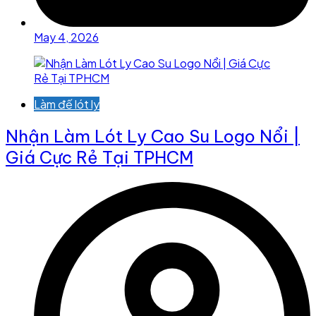
May 4, 2026
Làm đế lót ly
Nhận Làm Lót Ly Cao Su Logo Nổi |
Giá Cực Rẻ Tại TPHCM