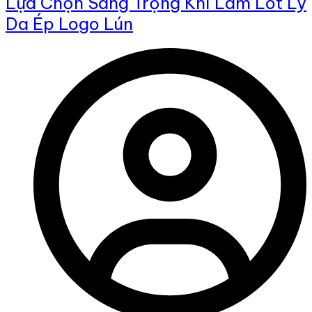
Lựa Chọn Sang Trọng Khi Làm Lót Ly
Da Ép Logo Lún