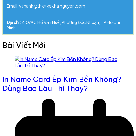
Email: vananh@thietkekhainguyen.com
Địa chỉ:
210/9C Hồ Văn Huê, Phường Đức Nhuận, TP Hồ Chí
Minh.
Bài Viết Mới
In Name Card Ép Kim Bền Không?
Dùng Bao Lâu Thì Thay?