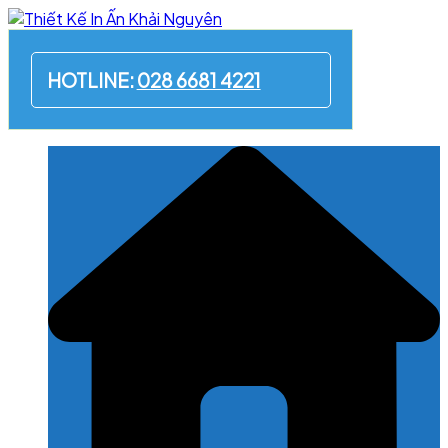
Skip
to
content
HOTLINE:
028 6681 4221