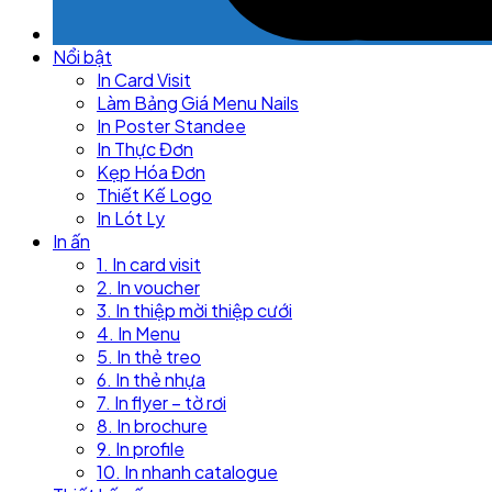
Nổi bật
In Card Visit
Làm Bảng Giá Menu Nails
In Poster Standee
In Thực Đơn
Kẹp Hóa Đơn
Thiết Kế Logo
In Lót Ly
In ấn
1. In card visit
2. In voucher
3. In thiệp mời thiệp cưới
4. In Menu
5. In thẻ treo
6. In thẻ nhựa
7. In flyer – tờ rơi
8. In brochure
9. In profile
10. In nhanh catalogue