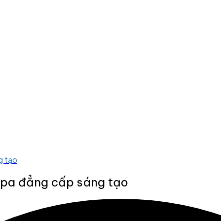
g tạo
 Spa đẳng cấp sáng tạo