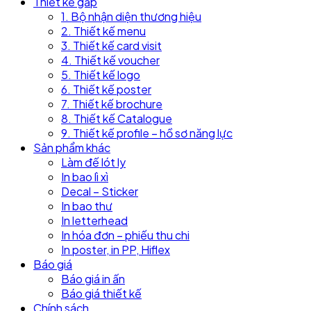
Thiết kế gấp
1. Bộ nhận diện thương hiệu
2. Thiết kế menu
3. Thiết kế card visit
4. Thiết kế voucher
5. Thiết kế logo
6. Thiết kế poster
7. Thiết kế brochure
8. Thiết kế Catalogue
9. Thiết kế profile – hồ sơ năng lực
Sản phẩm khác
Làm đế lót ly
In bao lì xì
Decal – Sticker
In bao thư
In letterhead
In hóa đơn – phiếu thu chi
In poster, in PP, Hiflex
Báo giá
Báo giá in ấn
Báo giá thiết kế
Chính sách