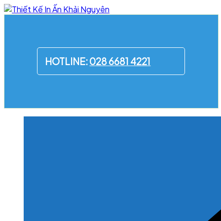
Skip
to
content
HOTLINE:
028 6681 4221