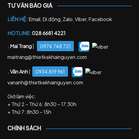
TƯ VẤN BÁO GIÁ
LIÊN HỆ:
Email, Di động, Zalo, Viber, Facebook
HOTLINE:
028 6681 4221
. Mai Trang
|
0974 748 721
maitrang@thietkekhainguyen.com
. Vân Anh
|
0934 819 961
vananh@thietkekhainguyen.com
Giờ làm việc:
+ Thứ 2 – Thứ 6: 8h30 – 17:30h
+ Thứ 7: 8h30 – 15h
CHÍNH SÁCH