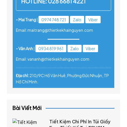
HOTLINE:
028 6681 4221
- Mai Trang
|
0974 748 721
Zalo
Viber
Email: maitrang@thietkekhainguyen.com
- Vân Anh
|
0934 819 961
Zalo
Viber
Email: vananh@thietkekhainguyen.com
Địa chỉ:
210/9C Hồ Văn Huê, Phường Đức Nhuận, TP
Hồ Chí Minh.
Bài Viết Mới
Tiết Kiệm Chi Phí In Túi Giấy