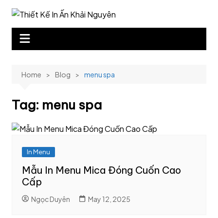
Skip
to
content
Home
Blog
menu spa
Tag:
menu spa
In Menu
Mẫu In Menu Mica Đóng Cuốn Cao
Cấp
Ngọc Duyên
May 12, 2025