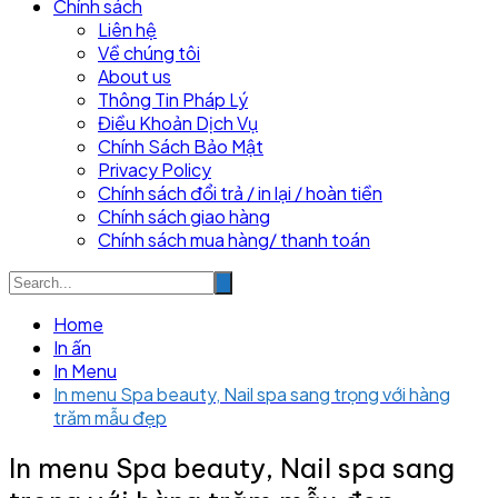
Chính sách
Liên hệ
Về chúng tôi
About us
Thông Tin Pháp Lý
Điều Khoản Dịch Vụ
Chính Sách Bảo Mật
Privacy Policy
Chính sách đổi trả / in lại / hoàn tiền
Chính sách giao hàng
Chính sách mua hàng/ thanh toán
Home
In ấn
In Menu
In menu Spa beauty, Nail spa sang trọng với hàng
trăm mẫu đẹp
In menu Spa beauty, Nail spa sang