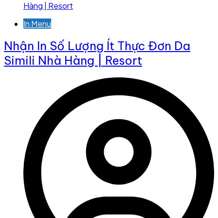
In Menu
Nhận In Số Lượng Ít Thực Đơn Da
Simili Nhà Hàng | Resort