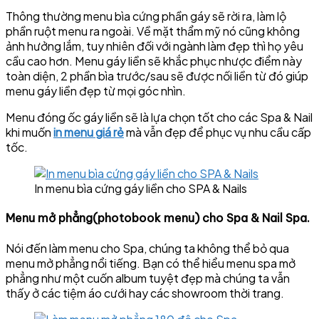
Thông thường menu bìa cứng phần gáy sẽ rời ra, làm lộ
phần ruột menu ra ngoài. Về mặt thẩm mỹ nó cũng không
ảnh hưởng lắm, tuy nhiên đối với ngành làm đẹp thì họ yêu
cầu cao hơn. Menu gáy liền sẽ khắc phục nhược điểm này
toàn diện, 2 phần bìa trước/sau sẽ được nối liền từ đó giúp
menu gáy liền đẹp từ mọi góc nhìn.
Menu đóng ốc gáy liền sẽ là lựa chọn tốt cho các Spa & Nail
khi muốn
in menu giá rẻ
mà vẫn đẹp để phục vụ nhu cầu cấp
tốc.
In menu bìa cứng gáy liền cho SPA & Nails
Menu mở phẳng(photobook menu) cho Spa & Nail Spa.
Nói đến làm menu cho Spa, chúng ta không thể bỏ qua
menu mở phẳng nổi tiếng. Bạn có thể hiểu menu spa mở
phẳng như một cuốn album tuyệt đẹp mà chúng ta vẫn
thấy ở các tiệm áo cưới hay các showroom thời trang.