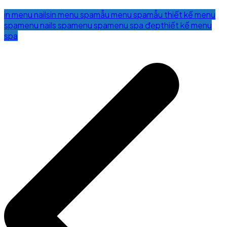
in menu nails
in menu spa
mẫu menu spa
mẫu thiết kế menu
spa
menu nails spa
menu spa
menu spa đẹp
thiết kế menu
spa
Post
navigation