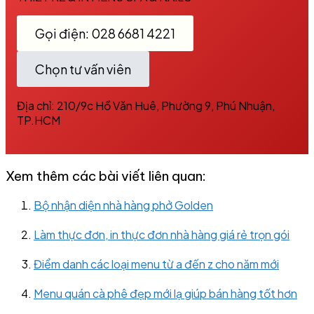
Gọi điện: 028 6681 4221
Chọn tư vấn viên
Địa chỉ: 210/9c Hồ Văn Huê, Phường 9, Phú Nhuận,
TP.HCM
Xem thêm các bài viết liên quan:
Bộ nhận diện nhà hàng phở Golden
Làm thực đơn, in thực đơn nhà hàng giá rẻ trọn gói
Điểm danh các loại menu từ a đến z cho năm mới
Menu quán cà phê đẹp mới lạ giúp bán hàng tốt hơn