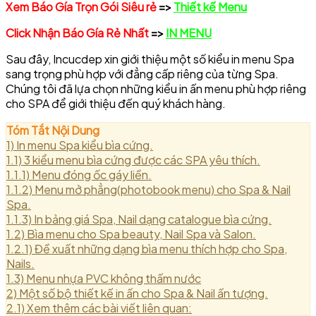
Xem Báo Gía Trọn Gói Siêu rẻ
=>
Thiết kế Menu
Click Nhận Báo Gía Rẻ Nhất
=>
IN MENU
Sau đây, Incucdep xin giới thiệu một số kiểu in menu Spa
sang trọng phù hợp với đẳng cấp riêng của từng Spa.
Chúng tôi đã lựa chọn những kiểu in ấn menu phù hợp riêng
cho SPA để giới thiệu đến quý khách hàng.
Tóm Tắt Nội Dung
1)
In menu Spa kiểu bìa cứng.
1.1)
3 kiểu menu bìa cứng được các SPA yêu thích.
1.1.1)
Menu đóng ốc gáy liền.
1.1.2)
Menu mở phẳng(photobook menu) cho Spa & Nail
Spa.
1.1.3)
In bảng giá Spa, Nail dạng catalogue bìa cứng.
1.2)
Bìa menu cho Spa beauty, Nail Spa và Salon.
1.2.1)
Đề xuất những dạng bìa menu thích hợp cho Spa,
Nails.
1.3)
Menu nhựa PVC không thấm nước
2)
Một số bộ thiết kế in ấn cho Spa & Nail ấn tượng.
2.1)
Xem thêm các bài viết liên quan: