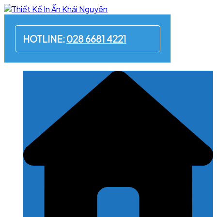
Skip
to
content
HOTLINE:
028 6681 4221