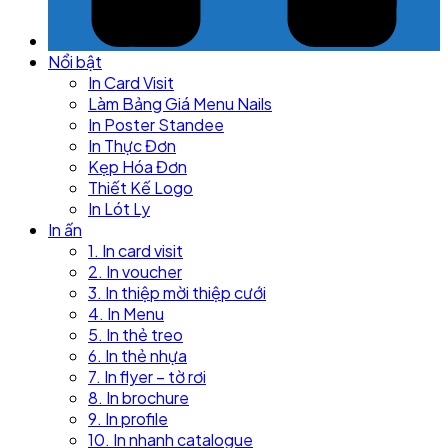
Nổi bật
In Card Visit
Làm Bảng Giá Menu Nails
In Poster Standee
In Thực Đơn
Kẹp Hóa Đơn
Thiết Kế Logo
In Lót Ly
In ấn
1. In card visit
2. In voucher
3. In thiệp mời thiệp cưới
4. In Menu
5. In thẻ treo
6. In thẻ nhựa
7. In flyer – tờ rơi
8. In brochure
9. In profile
10. In nhanh catalogue