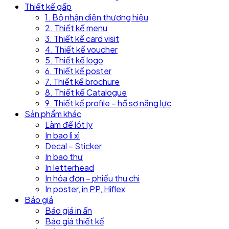
Thiết kế gấp
1. Bộ nhận diện thương hiệu
2. Thiết kế menu
3. Thiết kế card visit
4. Thiết kế voucher
5. Thiết kế logo
6. Thiết kế poster
7. Thiết kế brochure
8. Thiết kế Catalogue
9. Thiết kế profile – hồ sơ năng lực
Sản phẩm khác
Làm đế lót ly
In bao lì xì
Decal – Sticker
In bao thư
In letterhead
In hóa đơn – phiếu thu chi
In poster, in PP, Hiflex
Báo giá
Báo giá in ấn
Báo giá thiết kế