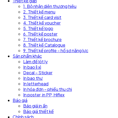
Thiết kế gấp
1. Bộ nhận diện thương hiệu
2. Thiết kế menu
3. Thiết kế card visit
4. Thiết kế voucher
5. Thiết kế logo
6. Thiết kế poster
7. Thiết kế brochure
8. Thiết kế Catalogue
9. Thiết kế profile – hồ sơ năng lực
Sản phẩm khác
Làm đế lót ly
In bao lì xì
Decal – Sticker
In bao thư
In letterhead
In hóa đơn – phiếu thu chi
In poster, in PP, Hiflex
Báo giá
Báo giá in ấn
Báo giá thiết kế
Chính sách