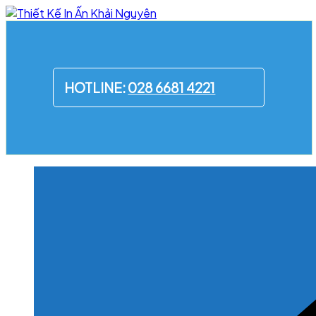
Skip
to
content
HOTLINE:
028 6681 4221