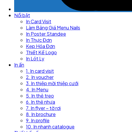
Nổi bật
In Card Visit
Làm Bảng Giá Menu Nails
In Poster Standee
In Thực Đơn
Kẹp Hóa Đơn
Thiết Kế Logo
In Lót Ly
In ấn
1. In card visit
2. In voucher
3. In thiệp mời thiệp cưới
4. In Menu
5. In thẻ treo
6. In thẻ nhựa
7. In flyer – tờ rơi
8. In brochure
9. In profile
10. In nhanh catalogue