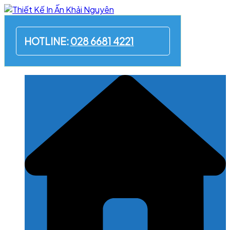
Skip
to
content
HOTLINE:
028 6681 4221