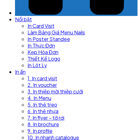
Nổi bật
In Card Visit
Làm Bảng Giá Menu Nails
In Poster Standee
In Thực Đơn
Kẹp Hóa Đơn
Thiết Kế Logo
In Lót Ly
In ấn
1. In card visit
2. In voucher
3. In thiệp mời thiệp cưới
4. In Menu
5. In thẻ treo
6. In thẻ nhựa
7. In flyer – tờ rơi
8. In brochure
9. In profile
10. In nhanh catalogue