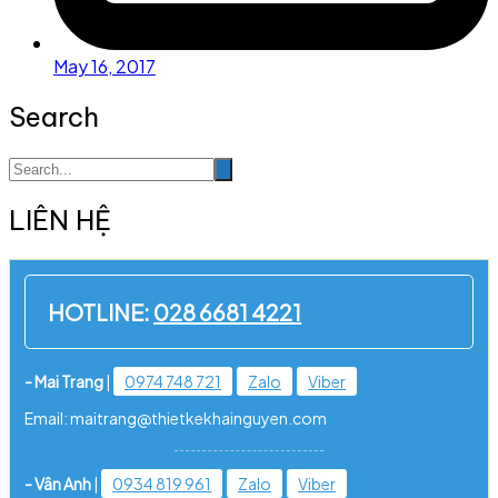
May 16, 2017
Search
LIÊN HỆ
HOTLINE:
028 6681 4221
- Mai Trang
|
0974 748 721
Zalo
Viber
Email: maitrang@thietkekhainguyen.com
- Vân Anh
|
0934 819 961
Zalo
Viber