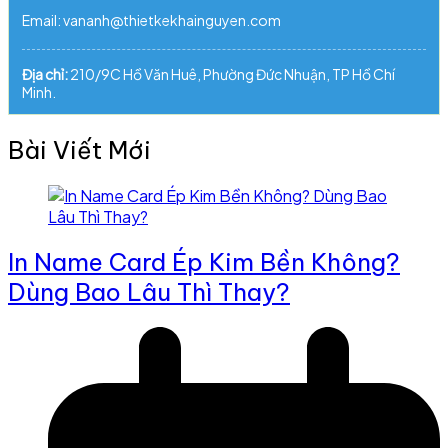
Email: vananh@thietkekhainguyen.com
Địa chỉ:
210/9C Hồ Văn Huê, Phường Đức Nhuận, TP Hồ Chí
Minh.
Bài Viết Mới
In Name Card Ép Kim Bền Không?
Dùng Bao Lâu Thì Thay?