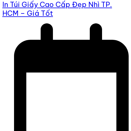
In Túi Giấy Cao Cấp Đẹp Nhì TP.
HCM – Giá Tốt