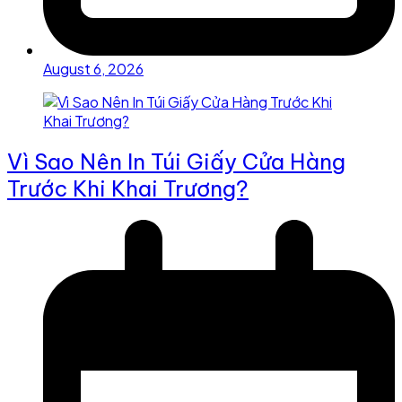
August 6, 2026
Vì Sao Nên In Túi Giấy Cửa Hàng
Trước Khi Khai Trương?