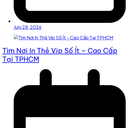
July 28, 2026
Tìm Nơi In Thẻ Vip Số Ít – Cao Cấp
Tại TPHCM