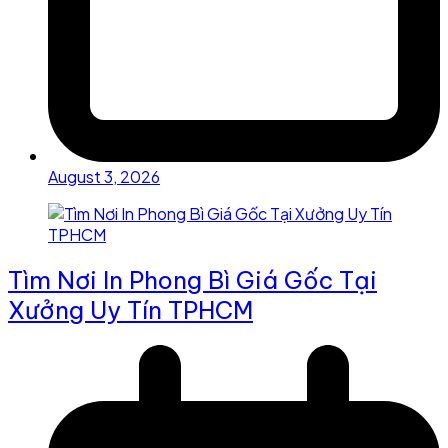
August 3, 2026
Tìm Nơi In Phong Bì Giá Gốc Tại
Xưởng Uy Tín TPHCM