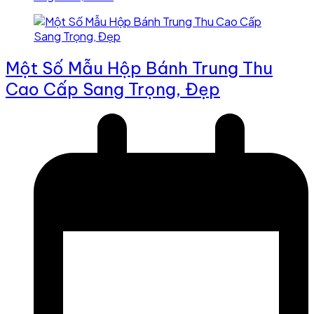
Một Số Mẫu Hộp Bánh Trung Thu
Cao Cấp Sang Trọng, Đẹp