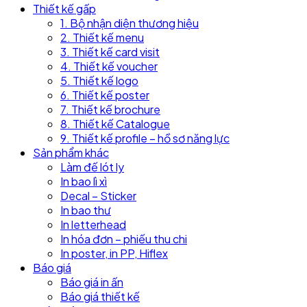
Thiết kế gấp
1. Bộ nhận diện thương hiệu
2. Thiết kế menu
3. Thiết kế card visit
4. Thiết kế voucher
5. Thiết kế logo
6. Thiết kế poster
7. Thiết kế brochure
8. Thiết kế Catalogue
9. Thiết kế profile – hồ sơ năng lực
Sản phẩm khác
Làm đế lót ly
In bao lì xì
Decal – Sticker
In bao thư
In letterhead
In hóa đơn – phiếu thu chi
In poster, in PP, Hiflex
Báo giá
Báo giá in ấn
Báo giá thiết kế