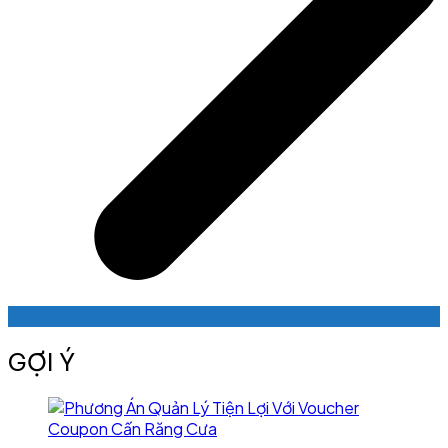
GỢI Ý