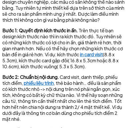
design chuyên nghiệp, các mẫu có sẵn không thể nào sánh
bằng. Tuy nhiên tự mình thiết kế dựa trên sở thích của mình
sẽ cho ra sản phẩm mình ưng ý nhất. Được làm điều mình
thích thì không còn gì vui bằng phải không nào?
Bước 1: Quyết định kích thước in ấn.
Trên thực tế bạn
design kích thước nào thì in ra kích thước đó. Tuy nhiên sẽ
có những kích thước có lợi cho in ấn, giá thành rẻ hơn, thời
gian nhanh hơn. Nếu có thể hãy chọn những kích thước cơ
bản để in giá rẻ hơn. Ví dụ: kích thước
in card visit
(8.8 x
5.3cm), kích thước card gập đôi( 16.8 x 5.3cm hoặc 8.8 x
10.6cm), kích thước vuông( 5.3 x 5.3cm).
Bước 2: Chuẩn bị nội dung.
Card visit, danh thiếp, phiếu
tích điểm,
phiếu liệu trình
, thẻ bảo hành… đều là sản phẩm
có kích thước nhỏ -> nội dung trên nó phải ngắn gọn, xúc
tích, không có bất kỳ chữ thừa nào. Vì thế hãy soạn những
câu từ, thông tin cần thiết nhất cho lên thẻ tích điểm. Tốt
hơn hết nên chia nội dung ra thành 2/ 4 mặt thiết kế. Ví dụ
dưới đây là thông tin cơ bản dùng cho phiếu tích điểm 2
mặt nhé.