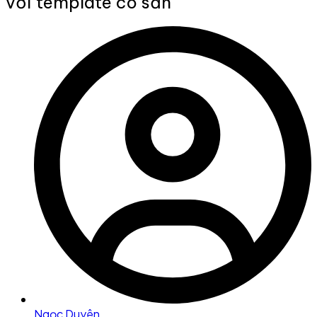
với template có sẵn
Ngọc Duyên