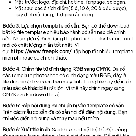
Mặt trước: logo, địa chỉ, hotline, fanpage, sologan.
Mặt sau: các ô tích điểm( 5 ô, 10 ô, 20 ô đều được),
quy định sử dụng, thời gian áp dụng.
Bước 3: Lựa chọn template có sẵn.
Bạn có thể download
bất kỳ file template phiếu bảo hành có sẵn nào để chỉnh
sửa. Nhưng lưu ý định dạng file photoshop, illustrator, corel
mới có chất lượng in ấn tốt nhất. Ví
dụ:
https://www.freepik.com/
, tập hợp rất nhiều template
miễn phí hoặc có chi phí thấp.
Bước 4: Chỉnh file từ định dạng RGB sang CMYK
. Đa số
các template photoshop có định dạng màu RGB, đây là
file dùng in ảnh và xem trên máy tính. Dùng file này để in ấn
màu sắc sẽ khác biệt rất lớn. Vì thế hãy chỉnh ngay sang
CMYK sau khi down file về.
Bước 5: Ráp nội dung đã chuẩn bị vào template có sẵn.
Trên các mẫu có sẵn đã có sẵn nơi để điền nội dung. Bạn
chỉ việc điền nội dung và thay màu nếu thích.
Bước 6: Xuất file in ấn.
Sau khi xong thiết kế thì đến công
đoạn quan trọng không kém là giai đoạn in ấn. Để xuất file