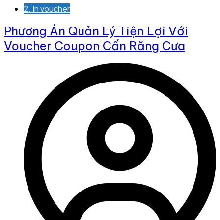
2. In voucher
Phương Án Quản Lý Tiện Lợi Với
Voucher Coupon Cấn Răng Cưa