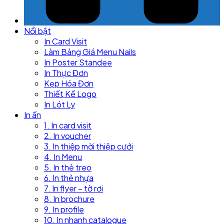
Nổi bật
In Card Visit
Làm Bảng Giá Menu Nails
In Poster Standee
In Thực Đơn
Kẹp Hóa Đơn
Thiết Kế Logo
In Lót Ly
In ấn
1. In card visit
2. In voucher
3. In thiệp mời thiệp cưới
4. In Menu
5. In thẻ treo
6. In thẻ nhựa
7. In flyer – tờ rơi
8. In brochure
9. In profile
10. In nhanh catalogue