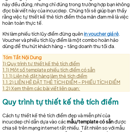
này đều đúng, nhưng chỉ đúng trong trường hợp bạn không
đọc bài viết này của incucdep. Chúng tôi sẽ giúp bạn thấy
rằng việc tự thiết kế thẻ tích điểm thỏa mãn đam mê là việc
hoàn toàn thực tế.
Khi làm phiếu tích lũy điểm đừng quên
in voucher giá rẻ
.
Voucher và phiếu tích lũy điểm là một combo hoàn hảo
dùng để thu hút khách hàng – tăng doanh thu tối đa.
Tóm Tắt Nội Dung
1)
Quy trình tự thiết kế thẻ tích điểm
1.1)
Một số template phiếu tích điểm có sẵn
1.1.1)
Liên hệ đặt hàng làm thẻ tích điểm
1.1.2)
LIÊN HỆ ĐẶT THẺ TÍCH ĐIỂM – PHIẾU TÍCH ĐIỂM
1.2)
Xem thêm các bài viết liên quan:
Quy trình tự thiết kế thẻ tích điểm
Cách tự thiết kế thẻ tích điểm đẹp và miễn phí của
incucdep chỉ dẫn dựa vào các
mẫu/template có sẵn
được
chia sẽ trên mạng internet rất nhiều. Tất nhiên so với mẫu