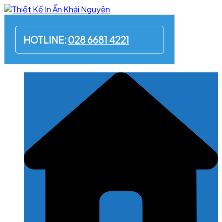
Skip
to
content
HOTLINE:
028 6681 4221