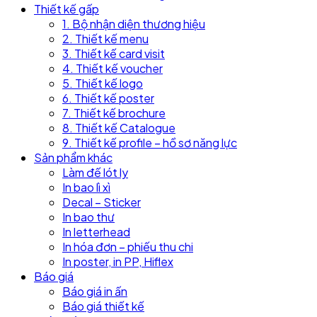
Thiết kế gấp
1. Bộ nhận diện thương hiệu
2. Thiết kế menu
3. Thiết kế card visit
4. Thiết kế voucher
5. Thiết kế logo
6. Thiết kế poster
7. Thiết kế brochure
8. Thiết kế Catalogue
9. Thiết kế profile – hồ sơ năng lực
Sản phẩm khác
Làm đế lót ly
In bao lì xì
Decal – Sticker
In bao thư
In letterhead
In hóa đơn – phiếu thu chi
In poster, in PP, Hiflex
Báo giá
Báo giá in ấn
Báo giá thiết kế