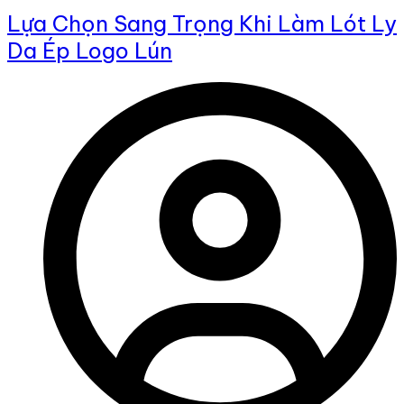
Lựa Chọn Sang Trọng Khi Làm Lót Ly
Da Ép Logo Lún