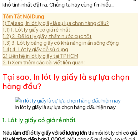
khó tính nhất đặt ra. Chúng ta hãy cùng tìm hiểu…
Tóm Tắt Nội Dung
1)
Tại sao, In lót ly giấy là sự lựa chọn hàng đầu?
1.1)
1. Lót ly giấy có giá rẻ nhất
1.2)
2. Đế lót ly giấy, thấm nước cực tốt
1.3)
3. Lót ly bằng giấy có khả năng in ấn sống động
1.4)
4. Lót ly giấy dễ sử dụng
2)
Liên hệ in lót ly giấy tại TPHCM
2.1)
Xem thêm các bài viết liên quan:
Tại sao, In lót ly giấy là sự lựa chọn
hàng đầu?
In lót ly giấy là sự lựa chọn hàng đầu hiện nay
1. Lót ly giấy có giá rẻ nhất
Nếu
làm đế lót ly giấy với số lượng lớn
thì mỗi lót ly chỉ có
giá
từ vài trăm đến hơn 1.000đ
. Một con số quá nhỏ, so với giá