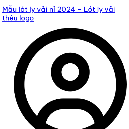
Mẫu lót ly vải nỉ 2024 – Lót ly vải
thêu logo