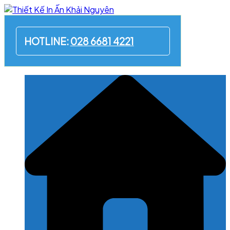
Skip
to
content
HOTLINE:
028 6681 4221