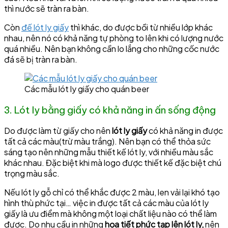
thì nước sẽ tràn ra bàn.
Còn
đế lót ly giấy
thì khác, do được bồi từ nhiều lớp khác
nhau, nên nó có khả năng tự phòng to lên khi có lượng nước
quá nhiều. Nên bạn không cần lo lắng cho những cốc nước
đá sẽ bị tràn ra bàn.
Các mẫu lót ly giấy cho quán beer
3. Lót ly bằng giấy có khả năng in ấn sống động
Do được làm từ giấy cho nên
lót ly giấy
có khả năng in được
tất cả các màu(trừ màu trắng). Nên bạn có thể thỏa sức
sáng tạo nên những mẫu thiết kế lót ly, với nhiều màu sắc
khác nhau. Đặc biệt khi mà logo được thiết kế đặc biệt chú
trọng màu sắc.
Nếu lót ly gỗ chỉ có thể khắc được 2 màu, len vải lại khó tạo
hình thù phức tại… việc in được tất cả các màu của lót ly
giấy là ưu điểm mà không một loại chất liệu nào có thể làm
được. Do nhu cầu in những
họa tiết phức tạp lên lót ly,
nên