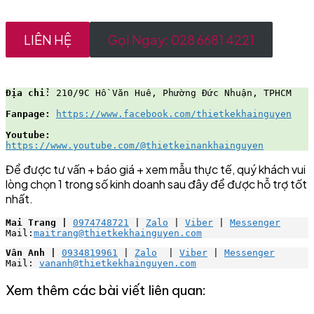
LIÊN HỆ
Gọi Ngay: 028 6681 4221
Địa chỉ
: 210/9C Hồ Văn Huê, Phường Đức Nhuận, TPHCM
Fanpage:
https://www.facebook.com/thietkekhainguyen
Youtube:
https://www.youtube.com/@thietkeinankhainguyen
Để được tư vấn + báo giá + xem mẫu thực tế, quý khách vui
lòng chọn 1 trong số kinh doanh sau đây để được hỗ trợ tốt
nhất.
Mai Trang |
0974748721
 | 
Zalo
 | 
Viber
 | 
Messenger
Mail:
maitrang@thietkekhainguyen.com
Vân Anh |
0934819961
 | 
Zalo
  | 
Viber
 | 
Messenger
Mail: 
vananh@thietkekhainguyen.com
Xem thêm các bài viết liên quan: