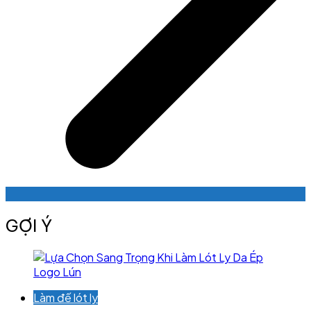
GỢI Ý
Làm đế lót ly