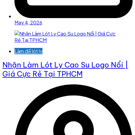
May 4, 2026
Làm đế lót ly
Nhận Làm Lót Ly Cao Su Logo Nổi |
Giá Cực Rẻ Tại TPHCM