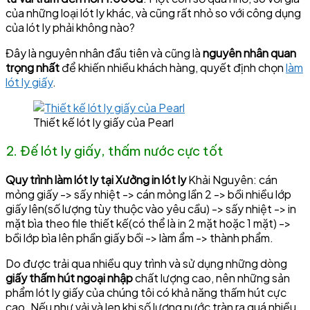
của những loại lót ly khác, và cũng rất nhỏ so với công dụng
của lót ly phải không nào?
Đây là nguyên nhân đầu tiên và cũng là
nguyên nhân quan
trọng nhất
để khiến nhiều khách hàng, quyết định chọn
làm
lót ly giấy
.
Thiết kế lót ly giấy của Pearl
2. Đế lót ly giấy, thấm nước cực tốt
Quy trình làm lót ly tại Xưởng in lót ly
Khải Nguyên: cán
mỏng giấy -> sấy nhiệt -> cán mỏng lần 2 -> bồi nhiều lớp
giấy lên(số lượng tùy thuộc vào yêu cầu) -> sấy nhiệt -> in
mặt bìa theo file thiết kế(có thể là in 2 mặt hoặc 1 mặt) ->
bồi lớp bìa lên phần giấy bồi -> làm ẩm -> thành phẩm.
Do được trải qua nhiều quy trình và sử dụng những dòng
giấy thấm hút ngoại nhập
chất lượng cao, nên những sản
phẩm lót ly giấy của chúng tôi có khả năng thấm hút cực
cao. Nếu như vải và len khi số lượng nước tràn ra quá nhiều