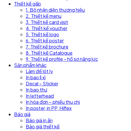
Thiết kế gấp
1. Bộ nhận diện thương hiệu
2. Thiết kế menu
3. Thiết kế card visit
4. Thiết kế voucher
5. Thiết kế logo
6. Thiết kế poster
7. Thiết kế brochure
8. Thiết kế Catalogue
9. Thiết kế profile – hồ sơ năng lực
Sản phẩm khác
Làm đế lót ly
In bao lì xì
Decal – Sticker
In bao thư
In letterhead
In hóa đơn – phiếu thu chi
In poster, in PP, Hiflex
Báo giá
Báo giá in ấn
Báo giá thiết kế