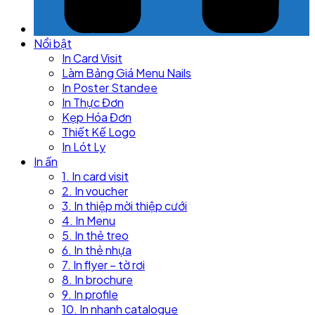
Nổi bật
In Card Visit
Làm Bảng Giá Menu Nails
In Poster Standee
In Thực Đơn
Kẹp Hóa Đơn
Thiết Kế Logo
In Lót Ly
In ấn
1. In card visit
2. In voucher
3. In thiệp mời thiệp cưới
4. In Menu
5. In thẻ treo
6. In thẻ nhựa
7. In flyer – tờ rơi
8. In brochure
9. In profile
10. In nhanh catalogue