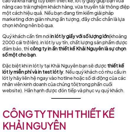
cao và khả năng tùy biến thiết kế, lót ly giấy giúp bạn vừa
nâng cao trải nghiệm khách hàng, vừa truyền tải thông điệp
một cách hiệu quả. Nếu bạn đang tìm kiếm giải pháp
marketing đơn giản nhưng ấn tượng, đây chắc chắn là lựa
chọn không nên bỏ qua.
Quý khách cần tìm nơi
in lót ly giấy với số lượng lớn
(khoảng
2000 cái trở lên), in lót ly uy tín, chất lượng sản phẩm được
đảm bảo, thì
công ty in ấn thiết kế Khải Nguyên là sự chọn
số một cho bạn
.
Đặc biệt khi in lót ly tại Khải Nguyên bạn sẽ được
thiết kế
lót ly miễn phí và in test lót ly
. Nếu quý khách có nhu cầu in
lót ly hãy liên hệ ngay vào hotline hoặc số di động của các
nhân viên kinh doanh của chúng tôi(trong phần cuối
website). Hân hạnh được đón tiếp và phục vụ quý khách.
CÔNG TY TNHH THIẾT KẾ
KHẢI NGUYÊN