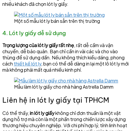
nhiều khách đã chọn lót ly giấy.
Một số mẫu lót ly bán sẳn trên thị trường
4. Lót ly giấy dễ sử dụng
Trọng lượng của lót ly giấy rất nhẹ
, rất dễ cầm và vận
chuyển, dễ bảo quản. Bạn chỉ cần in vài các và cho vào
thùng để sử dụng dần. Nếu không thích kiểu dáng, phong
cách
thiết kế lót ly
, bạn có thể dễ dàng in lại một lô lót ly mới
mà không phải mất quá nhiều kinh phí.
Mẫu làm lót ly giấy cho nhà hàng Astrella Damm
Liên hệ in lót ly giấy tại TPHCM
Có thể thấy,
in lót ly giấy
không chỉ đơn thuần là một vật
dụng hỗ trợ mà còn là một phần trong chiến lược xây dựng
thương hiệu chuyên nghiệp. Với chi phí hợp lý, tính linh hoạt