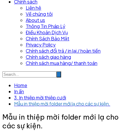
Chính sách
Liên hệ
Về chúng tôi
About us
Thông Tin Pháp Lý
Điều Khoản Dịch Vụ
Chính Sách Bảo Mật
Privacy Policy
Chính sách đổi trả / in lại / hoàn tiền
Chính sách giao hàng
Chính sách mua hàng/ thanh toán
Home
In ấn
3. In thiệp mời thiệp cưới
Mẫu in thiệp mời folder mới lạ cho các sự kiện.
Mẫu in thiệp mời folder mới lạ cho
các sự kiện.