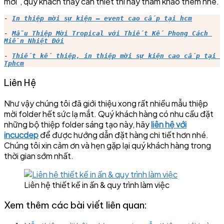
mời”, quý khách thấy cần thiết thì hãy tham khảo thêm nhé.
- 
In thiệp mời sự kiện – event cao cấp tại hcm
- 
Mẫu Thiệp Mời Tropical với Thiết Kế Phong Cách 
Miền Nhiệt Đới
- 
Thiết kế thiệp, in thiệp mời sự kiện cao cấp tại 
Tphcm
Liên Hệ
Như vậy chúng tôi đã giới thiệu xong rất nhiều mẫu thiệp
mời folder hết sức lạ mắt. Quý khách hàng có nhu cầu đặt
những bộ thiệp folder sáng tạo này, hãy
liên hệ với
incucdep
để được hướng dẫn đặt hàng chi tiết hơn nhé.
Chúng tôi xin cảm ơn và hẹn gặp lại quý khách hàng trong
thời gian sớm nhất.
Liên hệ thiết kế in ấn & quy trình làm việc
Xem thêm các bài viết liên quan: