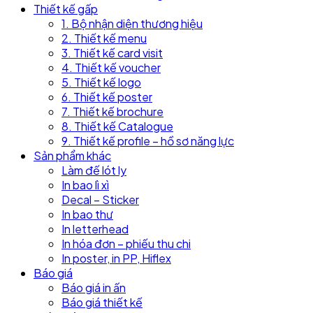
Thiết kế gấp
1. Bộ nhận diện thương hiệu
2. Thiết kế menu
3. Thiết kế card visit
4. Thiết kế voucher
5. Thiết kế logo
6. Thiết kế poster
7. Thiết kế brochure
8. Thiết kế Catalogue
9. Thiết kế profile – hồ sơ năng lực
Sản phẩm khác
Làm đế lót ly
In bao lì xì
Decal – Sticker
In bao thư
In letterhead
In hóa đơn – phiếu thu chi
In poster, in PP, Hiflex
Báo giá
Báo giá in ấn
Báo giá thiết kế