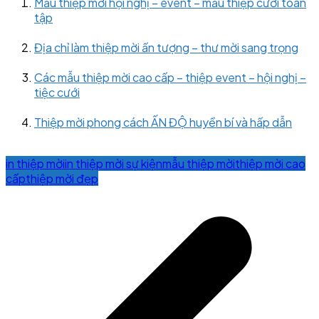
Mẫu thiệp mời hội nghị – event – mẫu thiệp cưới toàn
tập
Địa chỉ làm thiệp mời ấn tượng – thư mời sang trọng
Các mẫu thiệp mời cao cấp – thiệp event – hội nghị –
tiệc cưới
Thiệp mời phong cách ẤN ĐỘ huyền bí và hấp dẫn
in thiệp mời
in thiệp mời sự kiện
mẫu thiệp mời
thiệp mời cao
cấp
thiệp mời đẹp
Post
navigation