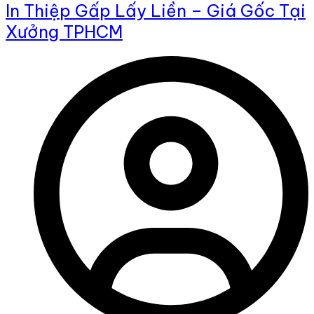
In Thiệp Gấp Lấy Liền – Giá Gốc Tại
Xưởng TPHCM