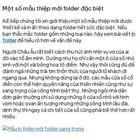
Một số mẫu thiệp mời folder đặc biệt
Kế tiếp chúng tôi xin giới thiệu một số mẫu thiệp mời được
thiết kế và in ấn theo dạng folder hết sức đặc biệt. Nếu
bạn thắc mắc folder gồm những loại nào, hãy xem bài viết
in
folder
để hiểu rõ hơn về vấn đề này.
Người Châu Âu rất biết cách thu hút ánh nhìn vu vơ của ai
đó vào tổ ấm mình. Dường như họ chỉ cần một ô cửa sổ nhỏ
xinh với một vài bông hoa tô điểm. Như vậy thôi cũng đủ để
đánh ngã những trái tim thổn thức của người lữ khách đi
ngang qua. Nhưng không dừng lại ở đó, các mẫu cửa sổ cổ
điển còn thể hiện quyền năng của thiên nhiên cũng như sự
sang trọng của công trình biệt thự. Những ngôi nhà dân
đơn giản thường chỉ sử dụng những ô cửa sổ nhỏ với hình
vòm hoặc ovan ấn tượng nhưng những công trình lâu đài,
dinh thự thì ngay cả chi tiết cửa sổ cũng phải bề thế hơn rất
nhiều.