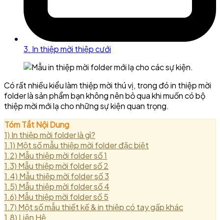
3. In thiệp mời thiệp cưới
Có rất nhiều kiểu làm thiệp mời thú vị, trong đó in thiệp mời
folder là sản phẩm bạn không nên bỏ qua khi muốn có bộ
thiệp mời mới lạ cho những sự kiện quan trọng.
Tóm Tắt Nội Dung
1)
In thiệp mời folder là gì?
1.1)
Một số mẫu thiệp mời folder đặc biệt
1.2)
Mẫu thiệp mời folder số 1
1.3)
Mẫu thiệp mời folder số 2
1.4)
Mẫu thiệp mời folder số 3
1.5)
Mẫu thiệp mời folder số 4
1.6)
Mẫu thiệp mời folder số 5
1.7)
Một số mẫu thiết kế & in thiệp có tay gấp khác
1.8)
Liên Hệ