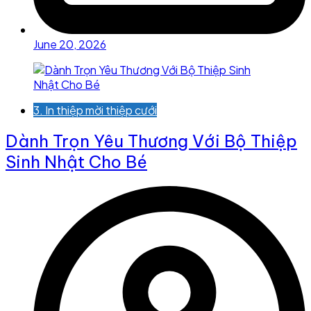
June 20, 2026
3. In thiệp mời thiệp cưới
Dành Trọn Yêu Thương Với Bộ Thiệp
Sinh Nhật Cho Bé