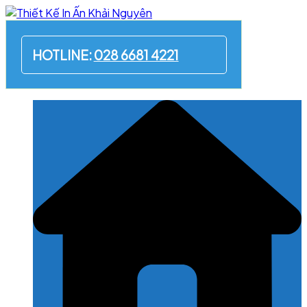
Skip
to
content
HOTLINE:
028 6681 4221