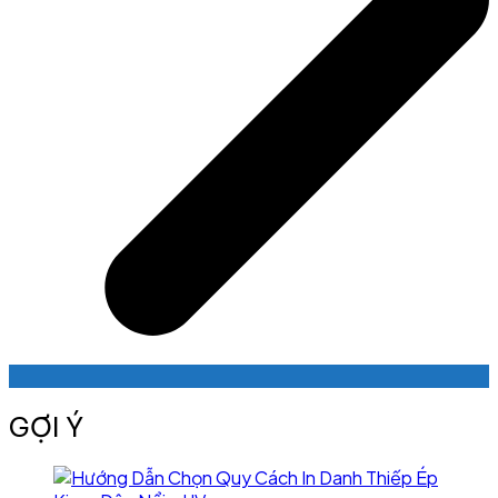
GỢI Ý