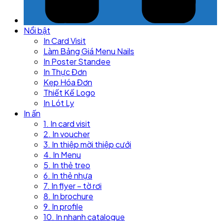
Nổi bật
In Card Visit
Làm Bảng Giá Menu Nails
In Poster Standee
In Thực Đơn
Kẹp Hóa Đơn
Thiết Kế Logo
In Lót Ly
In ấn
1. In card visit
2. In voucher
3. In thiệp mời thiệp cưới
4. In Menu
5. In thẻ treo
6. In thẻ nhựa
7. In flyer – tờ rơi
8. In brochure
9. In profile
10. In nhanh catalogue