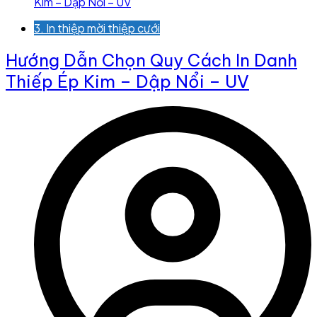
3. In thiệp mời thiệp cưới
Hướng Dẫn Chọn Quy Cách In Danh
Thiếp Ép Kim – Dập Nổi – UV