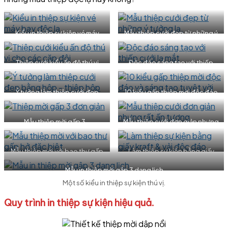
Kiểu in thiệp sự kiện vé máy
Mẫu thiệp cưới đẹp từ những ý
bay độc lạ
tưởng lạ.
Thiệp cưới kiểu ấn độ thú vị
Độc đáo sáng tạo với thiếp
cho các cặp đôi
cưới lạ mắt
Ý tưởng làm thiệp cưới đẹp
10 kiểu gấp thiệp mời độc đáo
bằng hộp – thiệp hộp
và sáng tạo tuyệt vời
Mẫu thiệp mời gấp 3 –
Mẫu thiệp cưới đơn giản nhưng
Pocketfold Invitations
rất ấn tượng
Mẫu thiệp mời với bao thư gấp
Làm thiệp sự kiện bằng giấy
hở đặc biệt
kraft & vải độc đáo
Mẫu in thiệp mời gập 3 dạng lịch
Một số kiểu in thiệp sự kiện thú vị.
Quy trình in thiệp sự kiện hiệu quả.