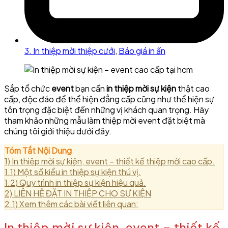
3. In thiệp mời thiệp cưới
,
Báo giá in ấn
Sắp tổ chức
event
bạn cần
in thiệp mời sự kiện
thật cao
cấp, độc đáo để thể hiện đẳng cấp cũng như thể hiện sự
tôn trọng đặc biệt đến những vị khách quan trọng. Hãy
tham khảo những mẫu làm thiệp mời event đặt biệt mà
chúng tôi giới thiệu dưới đây.
Tóm Tắt Nội Dung
1)
In thiệp mời sự kiện, event – thiết kế thiệp mời cao cấp.
1.1)
Một số kiểu in thiệp sự kiện thú vị.
1.2)
Quy trình in thiệp sự kiện hiệu quả.
2)
LIÊN HỆ ĐẶT IN THIỆP CHO SỰ KIỆN
2.1)
Xem thêm các bài viết liên quan:
In thiệp mời sự kiện, event – thiết kế