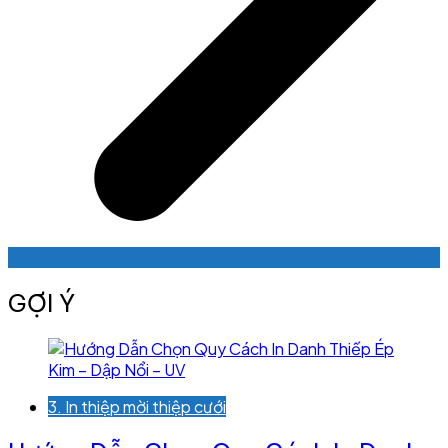
GỢI Ý
3. In thiệp mời thiệp cưới