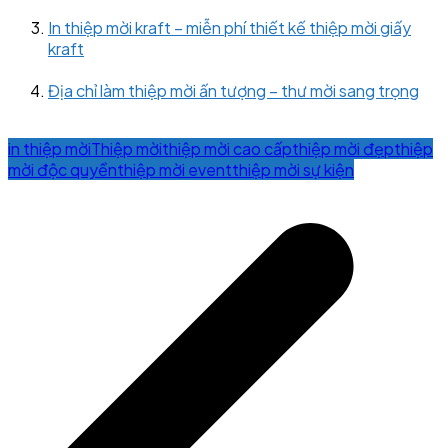
In thiệp mời kraft – miễn phí thiết kế thiệp mời giấy
kraft
Địa chỉ làm thiệp mời ấn tượng – thư mời sang trọng
in thiệp mời
Thiệp mời
thiệp mời cao cấp
thiệp mời đẹp
thiệp
mời độc quyền
thiệp mời event
thiệp mời sự kiện
Post
navigation