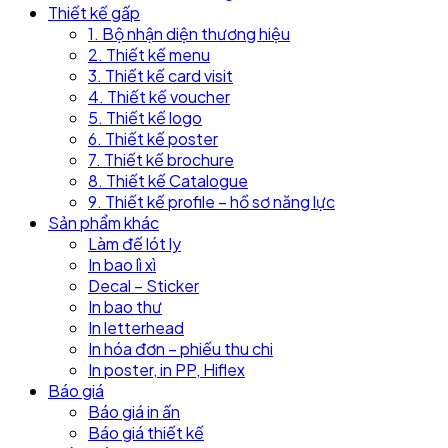
Thiết kế gấp
1. Bộ nhận diện thương hiệu
2. Thiết kế menu
3. Thiết kế card visit
4. Thiết kế voucher
5. Thiết kế logo
6. Thiết kế poster
7. Thiết kế brochure
8. Thiết kế Catalogue
9. Thiết kế profile – hồ sơ năng lực
Sản phẩm khác
Làm đế lót ly
In bao lì xì
Decal – Sticker
In bao thư
In letterhead
In hóa đơn – phiếu thu chi
In poster, in PP, Hiflex
Báo giá
Báo giá in ấn
Báo giá thiết kế