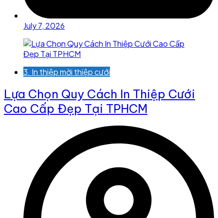
July 7, 2026
3. In thiệp mời thiệp cưới
Lựa Chọn Quy Cách In Thiệp Cưới
Cao Cấp Đẹp Tại TPHCM