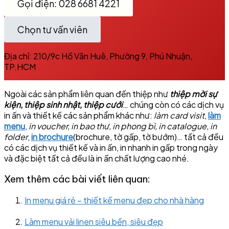
Gọi điện: 028 6681 4221
Chọn tư vấn viên
Địa chỉ: 210/9c Hồ Văn Huê, Phường 9, Phú Nhuận,
TP.HCM
Ngoài các sản phẩm liên quan đến thiệp như
thiệp mời sự
kiện, thiệp sinh nhật, thiệp cưới
… chúng còn có các dịch vụ
in ấn và thiết kế các sản phẩm khác như:
làm card visit
,
làm
menu
,
in voucher, in bao thư, in phong bì, in catalogue, in
folder
,
in brochure
(brochure, tờ gấp, tờ bướm)… tất cả đều
có các dịch vụ thiết kế và in ấn, in nhanh in gấp trong ngày
và đặc biệt tất cả đều là in ấn chất lượng cao nhé.
Xem thêm các bài viết liên quan:
In menu giá rẻ – thiết kế menu đẹp cho nhà hàng
Làm menu vải linen siêu bền, siêu đẹp