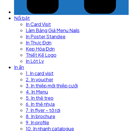
Nổi bật
In Card Visit
Làm Bảng Giá Menu Nails
In Poster Standee
In Thực Đơn
Kẹp Hóa Đơn
Thiết Kế Logo
In Lót Ly
In ấn
1. In card visit
2. In voucher
3. In thiệp mời thiệp cưới
4. In Menu
5. In thẻ treo
6. In thẻ nhựa
7. In flyer – tờ rơi
8. In brochure
9. In profile
10. In nhanh catalogue