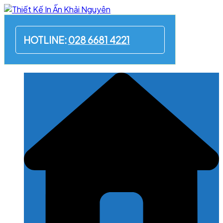
Skip
to
content
HOTLINE:
028 6681 4221