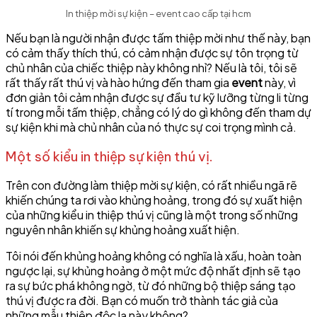
In thiệp mời sự kiện – event cao cấp tại hcm
Nếu bạn là người nhận được tấm thiệp mời như thế này, bạn
có cảm thấy thích thú, có cảm nhận được sự tôn trọng từ
chủ nhân của chiếc thiệp này không nhỉ? Nếu là tôi, tôi sẽ
rất thấy rất thú vị và hào hứng đến tham gia
event
này, vì
đơn giản tôi cảm nhận được sự đầu tư kỹ lưỡng từng li từng
tí trong mỗi tấm thiệp, chẳng có lý do gì không đến tham dự
sự kiện khi mà chủ nhân của nó thực sự coi trọng mình cả.
Một số kiểu in thiệp sự kiện thú vị.
Trên con đường làm thiệp mời sự kiện, có rất nhiều ngã rẽ
khiến chúng ta rơi vào khủng hoảng, trong đó sự xuất hiện
của những kiểu in thiệp thú vị cũng là một trong số những
nguyên nhân khiến sự khủng hoảng xuất hiện.
Tôi nói đến khủng hoảng không có nghĩa là xấu, hoàn toàn
ngược lại, sự khủng hoảng ở một mức độ nhất định sẽ tạo
ra sự bức phá không ngờ, từ đó những bộ thiệp sáng tạo
thú vị được ra đời. Bạn có muốn trở thành tác giả của
những mẫu thiệp độc lạ này không?