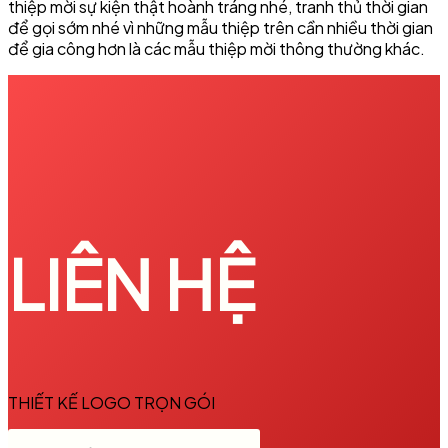
thiệp mời sự kiện thật hoành tráng nhé, tranh thủ thời gian
để gọi sớm nhé vì những mẫu thiệp trên cần nhiều thời gian
để gia công hơn là các mẫu thiệp mời thông thường khác.
LIÊN HỆ
THIẾT KẾ LOGO TRỌN GÓI