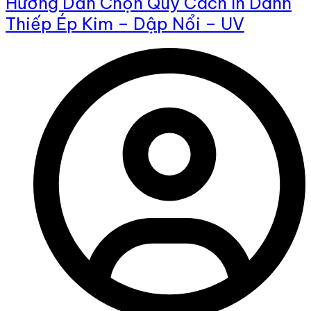
Hướng Dẫn Chọn Quy Cách In Danh
Thiếp Ép Kim – Dập Nổi – UV