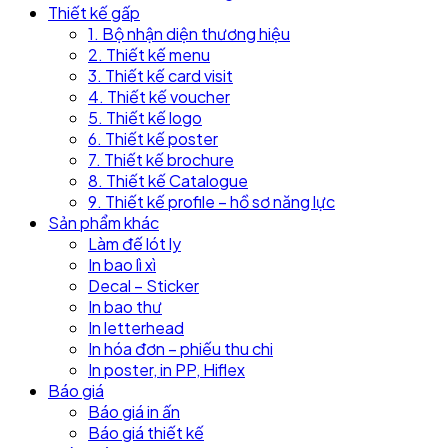
Thiết kế gấp
1. Bộ nhận diện thương hiệu
2. Thiết kế menu
3. Thiết kế card visit
4. Thiết kế voucher
5. Thiết kế logo
6. Thiết kế poster
7. Thiết kế brochure
8. Thiết kế Catalogue
9. Thiết kế profile – hồ sơ năng lực
Sản phẩm khác
Làm đế lót ly
In bao lì xì
Decal – Sticker
In bao thư
In letterhead
In hóa đơn – phiếu thu chi
In poster, in PP, Hiflex
Báo giá
Báo giá in ấn
Báo giá thiết kế