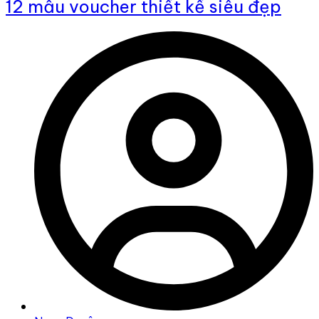
12 mẫu voucher thiết kế siêu đẹp