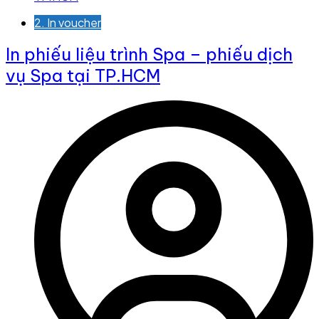
2. In voucher
In phiếu liệu trình Spa – phiếu dịch
vụ Spa tại TP.HCM