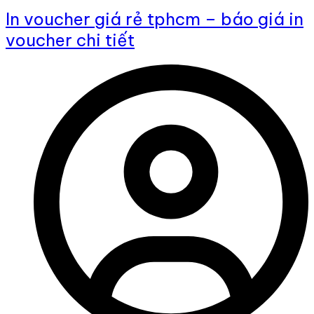
In voucher giá rẻ tphcm – báo giá in
voucher chi tiết