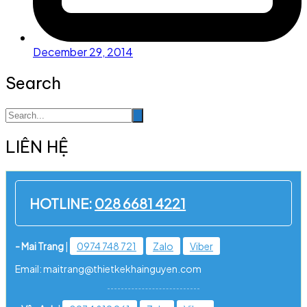
December 29, 2014
Search
LIÊN HỆ
HOTLINE:
028 6681 4221
- Mai Trang
|
0974 748 721
Zalo
Viber
Email: maitrang@thietkekhainguyen.com