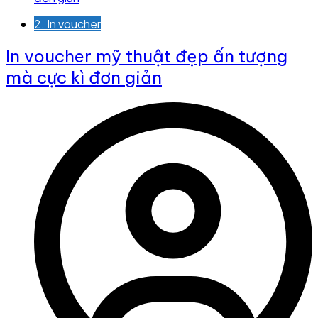
2. In voucher
In voucher mỹ thuật đẹp ấn tượng
mà cực kì đơn giản