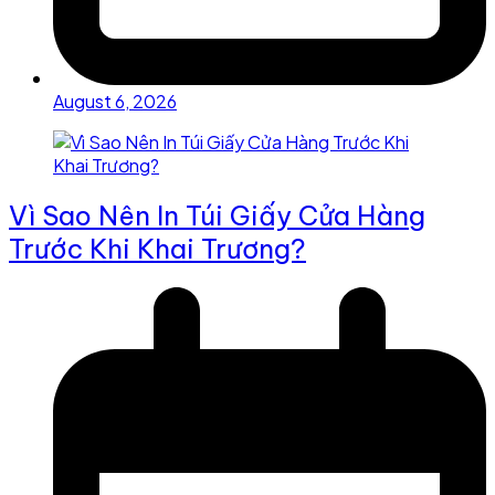
August 6, 2026
Vì Sao Nên In Túi Giấy Cửa Hàng
Trước Khi Khai Trương?