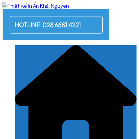
Skip
to
content
HOTLINE:
028 6681 4221