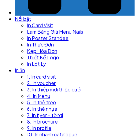
Nổi bật
In Card Visit
Làm Bảng Giá Menu Nails
In Poster Standee
In Thực Đơn
Kẹp Hóa Đơn
Thiết Kế Logo
In Lót Ly
In ấn
1. In card visit
2. In voucher
3. In thiệp mời thiệp cưới
4. In Menu
5. In thẻ treo
6. In thẻ nhựa
7. In flyer – tờ rơi
8. In brochure
9. In profile
10. In nhanh catalogue