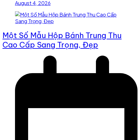
August 4, 2026
Một Số Mẫu Hộp Bánh Trung Thu
Cao Cấp Sang Trọng, Đẹp