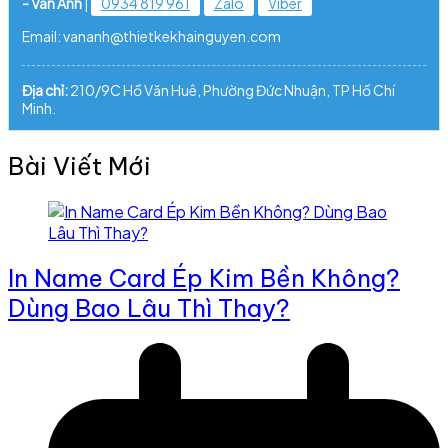
- Vân Anh
|
0934 819 961
Zalo
Viber
Email: vananh@thietkekhainguyen.com
Địa chỉ:
210/9C Hồ Văn Huê, Phường Đức Nhuận, TP Hồ Chí
Minh.
Bài Viết Mới
In Name Card Ép Kim Bền Không?
Dùng Bao Lâu Thì Thay?