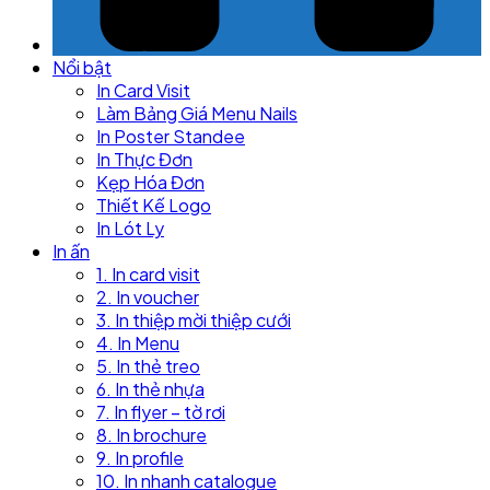
Nổi bật
In Card Visit
Làm Bảng Giá Menu Nails
In Poster Standee
In Thực Đơn
Kẹp Hóa Đơn
Thiết Kế Logo
In Lót Ly
In ấn
1. In card visit
2. In voucher
3. In thiệp mời thiệp cưới
4. In Menu
5. In thẻ treo
6. In thẻ nhựa
7. In flyer – tờ rơi
8. In brochure
9. In profile
10. In nhanh catalogue