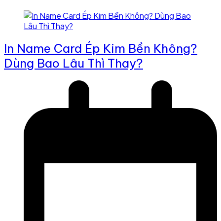
In Name Card Ép Kim Bền Không?
Dùng Bao Lâu Thì Thay?