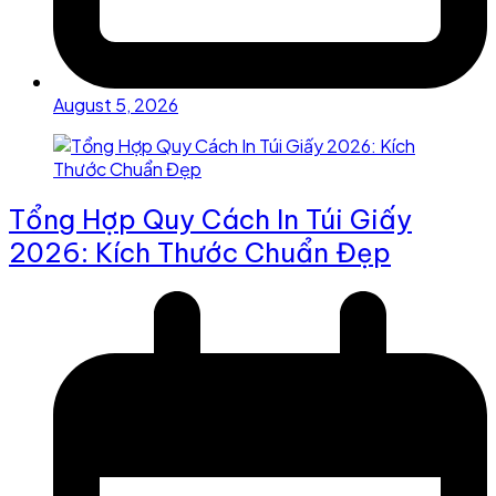
August 5, 2026
Tổng Hợp Quy Cách In Túi Giấy
2026: Kích Thước Chuẩn Đẹp