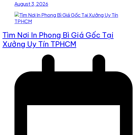
August 3, 2026
Tìm Nơi In Phong Bì Giá Gốc Tại
Xưởng Uy Tín TPHCM