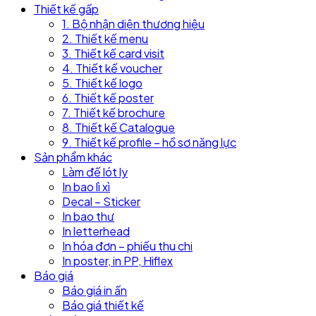
Thiết kế gấp
1. Bộ nhận diện thương hiệu
2. Thiết kế menu
3. Thiết kế card visit
4. Thiết kế voucher
5. Thiết kế logo
6. Thiết kế poster
7. Thiết kế brochure
8. Thiết kế Catalogue
9. Thiết kế profile – hồ sơ năng lực
Sản phẩm khác
Làm đế lót ly
In bao lì xì
Decal – Sticker
In bao thư
In letterhead
In hóa đơn – phiếu thu chi
In poster, in PP, Hiflex
Báo giá
Báo giá in ấn
Báo giá thiết kế