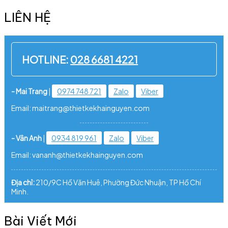
LIÊN HỆ
HOTLINE:
028 6681 4221
- Mai Trang
|
0974 748 721
Zalo
Viber
Email: maitrang@thietkekhainguyen.com
- Vân Anh
|
0934 819 961
Zalo
Viber
Email: vananh@thietkekhainguyen.com
Địa chỉ:
210/9C Hồ Văn Huê, Phường Đức Nhuận, TP Hồ Chí
Minh.
Bài Viết Mới