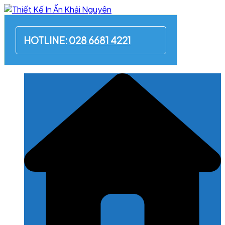
Skip
to
content
HOTLINE:
028 6681 4221