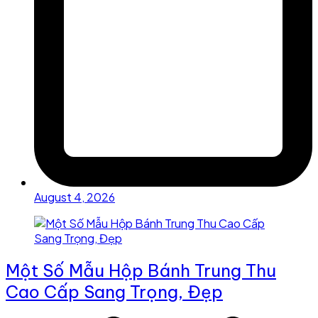
August 4, 2026
Một Số Mẫu Hộp Bánh Trung Thu
Cao Cấp Sang Trọng, Đẹp