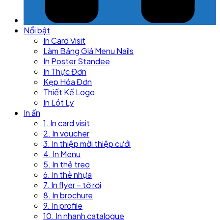
Nổi bật
In Card Visit
Làm Bảng Giá Menu Nails
In Poster Standee
In Thực Đơn
Kẹp Hóa Đơn
Thiết Kế Logo
In Lót Ly
In ấn
1. In card visit
2. In voucher
3. In thiệp mời thiệp cưới
4. In Menu
5. In thẻ treo
6. In thẻ nhựa
7. In flyer – tờ rơi
8. In brochure
9. In profile
10. In nhanh catalogue