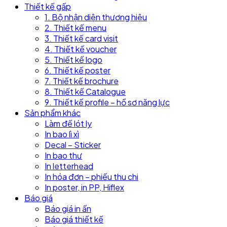
Thiết kế gấp
1. Bộ nhận diện thương hiệu
2. Thiết kế menu
3. Thiết kế card visit
4. Thiết kế voucher
5. Thiết kế logo
6. Thiết kế poster
7. Thiết kế brochure
8. Thiết kế Catalogue
9. Thiết kế profile – hồ sơ năng lực
Sản phẩm khác
Làm đế lót ly
In bao lì xì
Decal – Sticker
In bao thư
In letterhead
In hóa đơn – phiếu thu chi
In poster, in PP, Hiflex
Báo giá
Báo giá in ấn
Báo giá thiết kế