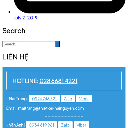
July 2, 2019
Search
LIÊN HỆ
HOTLINE:
028 6681 4221
- Mai Trang
|
0974 748 721
Zalo
Viber
Email: maitrang@thietkekhainguyen.com
- Vân Anh
|
0934 819 961
Zalo
Viber