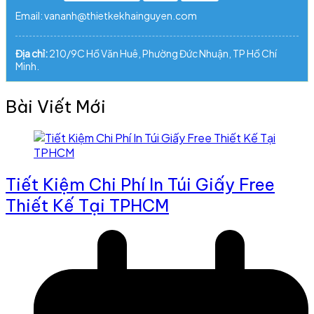
Email: vananh@thietkekhainguyen.com
Địa chỉ:
210/9C Hồ Văn Huê, Phường Đức Nhuận, TP Hồ Chí
Minh.
Bài Viết Mới
Tiết Kiệm Chi Phí In Túi Giấy Free
Thiết Kế Tại TPHCM