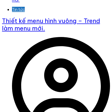
Tin tức
Thiết kế menu hình vuông – Trend
làm menu mới.