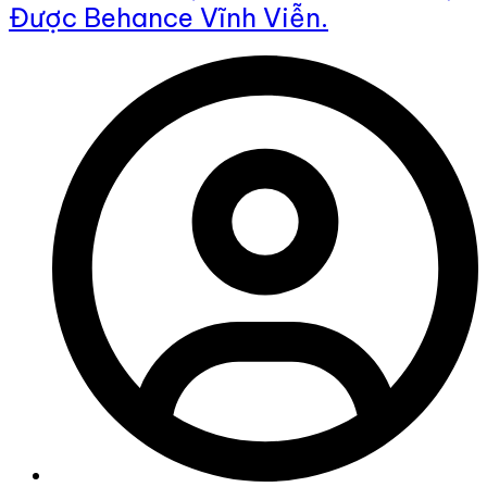
Được Behance Vĩnh Viễn.