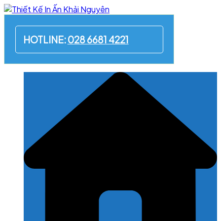
Skip
to
content
HOTLINE:
028 6681 4221