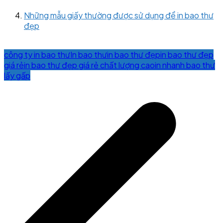
Những mẫu giấy thường được sử dụng để in bao thư
đẹp
công ty in bao thư
In bao thư
in bao thư đẹp
in bao thư đẹp
giá rẻ
in bao thư đẹp giá rẻ chất lượng cao
in nhanh bao thư
lấy gấp
Post
navigation