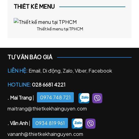
THIẾT KẾ MENU
Thiết kế menu tại TPHCM
TƯ VẤN BÁO GIÁ
LIÊN HỆ:
Email, Di động, Zalo, Viber, Facebook
HOTLINE:
028 6681 4221
. Mai Trang
|
0974 748 721
maitrang@thietkekhainguyen.com
. Vân Anh
|
0934 819 961
vananh@thietkekhainguyen.com