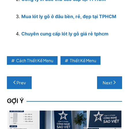
Mua lót ly gỗ ở đâu bền, rẻ, đẹp tại TPHCM
Chuyên cung cấp lót ly gỗ giá rẻ tphcm
Cách Thiết Kế Menu
Thiết Kế Menu
Post
Prev
Next
navigation
GỢI Ý