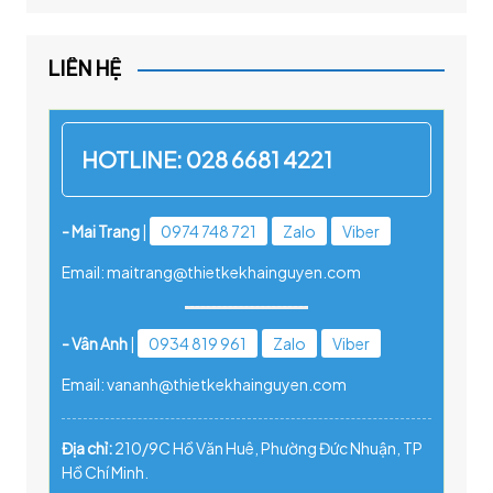
LIÊN HỆ
HOTLINE:
028 6681 4221
- Mai Trang
|
0974 748 721
Zalo
Viber
Email: maitrang@thietkekhainguyen.com
- Vân Anh
|
0934 819 961
Zalo
Viber
Email: vananh@thietkekhainguyen.com
Địa chỉ:
210/9C Hồ Văn Huê, Phường Đức Nhuận, TP
Hồ Chí Minh.