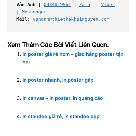
Vân Anh |
0934819961
 | 
Zalo
  | 
Viber
| 
Messenger
Mail: 
vananh@thietkekhainguyen.com
Xem Thêm Các Bài Viết Liên Quan:
In poster giá rẻ hcm – giao hàng poster tận
nơi
In poster nhanh, in poster gấp
In canvas – in poster, in quảng cáo
In standee giá rẻ, in standee đẹp