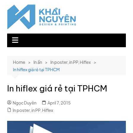
Skip
to
content
Home
In ấn
In poster, in PP, Hiflex
In hiflex giá rẻ tại TPHCM
In hiflex giá rẻ tại TPHCM
Ngọc Duyên
April 7, 2015
In poster, in PP, Hiflex