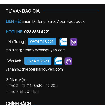
TƯ VẤN BÁO GIÁ
LIÊN HỆ:
Email, Di động, Zalo, Viber, Facebook
HOTLINE:
028 6681 4221
. Mai Trang
|
0974 748 721
maitrang@thietkekhainguyen.com
. Vân Anh
|
0934 819 961
vananh@thietkekhainguyen.com
Giờ làm việc:
+ Thứ 2 – Thứ 6: 8h30 – 17:30h
+ Thứ 7: 8h30 – 15h
CHÍNH SÁCH