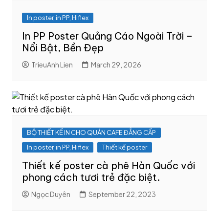
In poster, in PP, Hiflex
In PP Poster Quảng Cáo Ngoài Trời –
Nổi Bật, Bền Đẹp
TrieuAnh Lien
March 29, 2026
BỘ THIẾT KẾ IN CHO QUÁN CAFE ĐẲNG CẤP
In poster, in PP, Hiflex
Thiết kế poster
Thiết kế poster cà phê Hàn Quốc với
phong cách tươi trẻ đặc biệt.
Ngọc Duyên
September 22, 2023