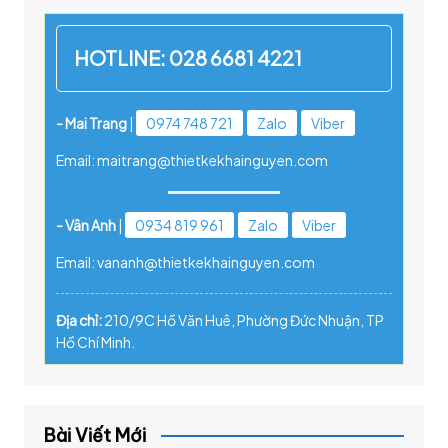
HOTLINE:
028 6681 4221
- Mai Trang
|
0974 748 721
Zalo
Viber
Email: maitrang@thietkekhainguyen.com
- Vân Anh
|
0934 819 961
Zalo
Viber
Email: vananh@thietkekhainguyen.com
Địa chỉ:
210/9C Hồ Văn Huê, Phường Đức Nhuận, TP
Hồ Chí Minh.
Bài Viết Mới